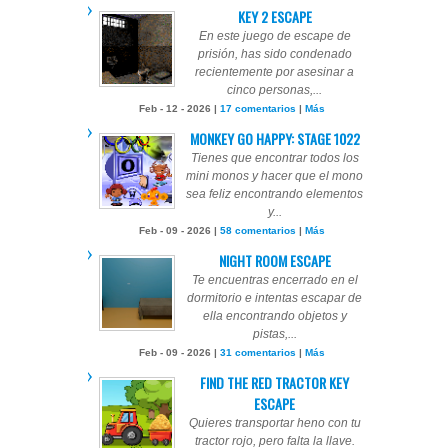
KEY 2 ESCAPE
En este juego de escape de
prisión, has sido condenado
recientemente por asesinar a
cinco personas,...
Feb - 12 - 2026 |
17 comentarios
|
Más
MONKEY GO HAPPY: STAGE 1022
Tienes que encontrar todos los
mini monos y hacer que el mono
sea feliz encontrando elementos
y...
Feb - 09 - 2026 |
58 comentarios
|
Más
NIGHT ROOM ESCAPE
Te encuentras encerrado en el
dormitorio e intentas escapar de
ella encontrando objetos y
pistas,...
Feb - 09 - 2026 |
31 comentarios
|
Más
FIND THE RED TRACTOR KEY
ESCAPE
Quieres transportar heno con tu
tractor rojo, pero falta la llave.