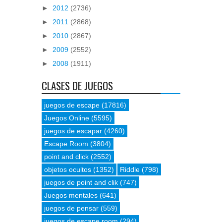
►
2012
(2736)
►
2011
(2868)
►
2010
(2867)
►
2009
(2552)
►
2008
(1911)
CLASES DE JUEGOS
juegos de escape
(17816)
Juegos Online
(5595)
juegos de escapar
(4260)
Escape Room
(3804)
point and click
(2552)
objetos ocultos
(1352)
Riddle
(798)
juegos de point and clik
(747)
Juegos mentales
(641)
juegos de pensar
(559)
juegos de escape room
(294)