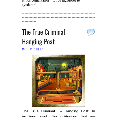
en los comentarios. ¡Otros jugadores te
ayudarán!
--------------------------------------------------------
--------------------------------------------------------
-----------
The True Criminal -
1
Hanging Post
1
7.10.17
The True Criminal – Hanging Post: In
previous level, the evidences that we