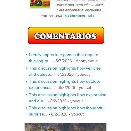
tractor rojo, pero falta la llave.
Para encontrarla, encuentra...
Feb - 04 - 2026 |
6 comentarios
|
Más
I really appreciate games that require
thinking ra...
- 8/7/2026
- Anonymous
This discussion highlights how vehicles
and outdoo...
- 8/2/2026
- youcut
This discussion highlights how outdoor
experiences...
- 8/2/2026
- youcut
This discussion highlights how exploration
and out...
- 8/2/2026
- youcut
This discussion highlights how thoughtful
surprise...
- 8/2/2026
- youcut