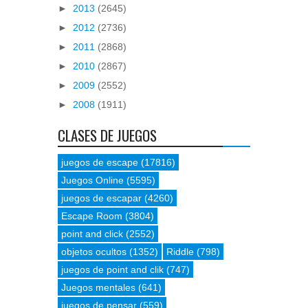
►
2013
(2645)
►
2012
(2736)
►
2011
(2868)
►
2010
(2867)
►
2009
(2552)
►
2008
(1911)
CLASES DE JUEGOS
juegos de escape
(17816)
Juegos Online
(5595)
juegos de escapar
(4260)
Escape Room
(3804)
point and click
(2552)
objetos ocultos
(1352)
Riddle
(798)
juegos de point and clik
(747)
Juegos mentales
(641)
juegos de pensar
(559)