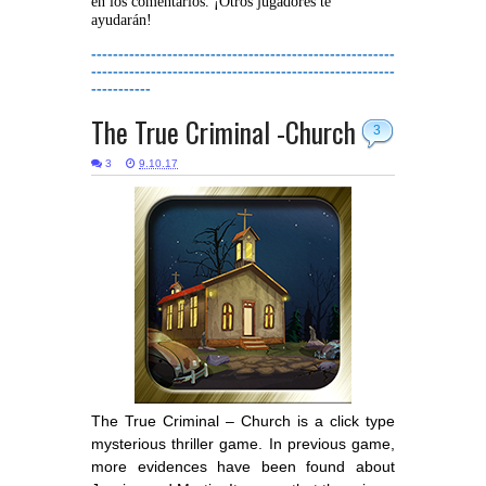
en los comentarios. ¡Otros jugadores te
ayudarán!
--------------------------------------------------------
--------------------------------------------------------
-----------
The True Criminal -Church
3
3
9.10.17
The True Criminal – Church is a click type
mysterious thriller game. In previous game,
more evidences have been found about