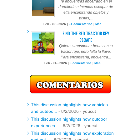
Te encuentras encerrado en el
dormitorio e intentas escapar de
ella encontrando objetos y
pistas,...
Feb - 09 - 2026 |
31 comentarios
|
Más
FIND THE RED TRACTOR KEY
ESCAPE
Quieres transportar heno con tu
tractor rojo, pero falta la llave.
Para encontrarla, encuentra...
Feb - 04 - 2026 |
6 comentarios
|
Más
This discussion highlights how vehicles
and outdoo...
- 8/2/2026
- youcut
This discussion highlights how outdoor
experiences...
- 8/2/2026
- youcut
This discussion highlights how exploration
and out...
- 8/2/2026
- youcut