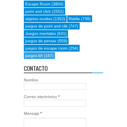
Escape Room
(3804)
point and click
(2552)
objetos ocultos
(1352)
Riddle
(798)
juegos de point and clik
(747)
Juegos mentales
(641)
juegos de pensar
(559)
juegos de escape room
(294)
juegos bñ
(167)
CONTACTO
Nombre
Correo electrónico
*
Mensaje
*