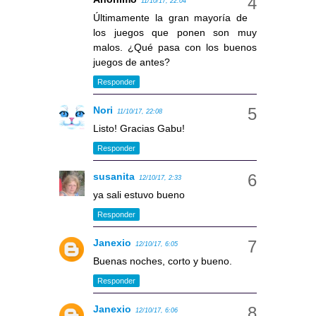
11/10/17, 22:04
Últimamente la gran mayoría de
los juegos que ponen son muy
malos. ¿Qué pasa con los buenos
juegos de antes?
Responder
Nori
11/10/17, 22:08
Listo! Gracias Gabu!
Responder
susanita
12/10/17, 2:33
ya sali estuvo bueno
Responder
Janexio
12/10/17, 6:05
Buenas noches, corto y bueno.
Responder
Janexio
12/10/17, 6:06