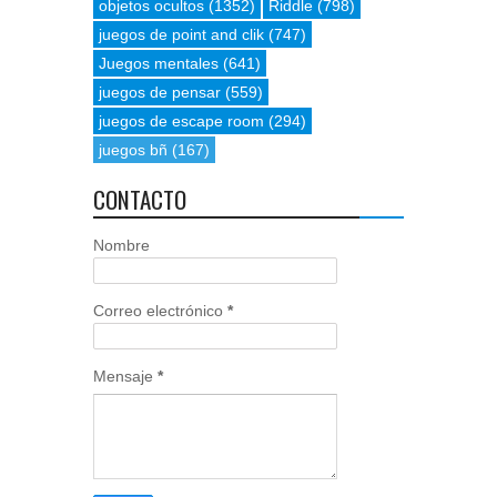
objetos ocultos
(1352)
Riddle
(798)
juegos de point and clik
(747)
Juegos mentales
(641)
juegos de pensar
(559)
juegos de escape room
(294)
juegos bñ
(167)
CONTACTO
Nombre
Correo electrónico
*
Mensaje
*