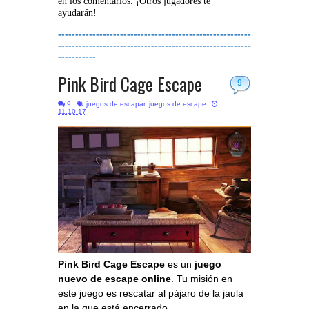
en los comentarios. ¡Otros jugadores te
ayudarán!
--------------------------------------------------------
--------------------------------------------------------
-----------
Pink Bird Cage Escape
9
9
juegos de escapar
,
juegos de escape
11.10.17
Pink Bird Cage Escape
es un
juego
nuevo de escape online
. Tu misión en
este juego es rescatar al pájaro de la jaula
en la que está encerrado.