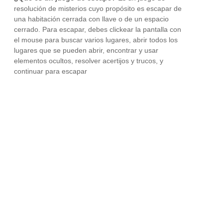
resolución de misterios cuyo propósito es escapar de
una habitación cerrada con llave o de un espacio
cerrado. Para escapar, debes clickear la pantalla con
el mouse para buscar varios lugares, abrir todos los
lugares que se pueden abrir, encontrar y usar
elementos ocultos, resolver acertijos y trucos, y
continuar para escapar