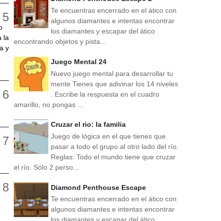
Te encuentras encerrado en el ático con
algunos diamantes e intentas encontrar
o
los diamantes y escapar del ático
 la
encontrando objetos y pista...
a y
Juego Mental 24
Nuevo juego mental para desarrollar tu
mente Tienes que adivinar los 14 niveles
. Escribe la respuesta en el cuadro
amarillo, no pongas ...
Cruzar el rio: la familia
Juego de lógica en el que tienes que
pasar a todo el grupo al otro lado del río.
Reglas: Todo el mundo tiene que cruzar
el río. Sólo 2 perso...
Diamond Penthouse Escape
Te encuentras encerrado en el ático con
algunos diamantes e intentas encontrar
los diamantes y escapar del ático