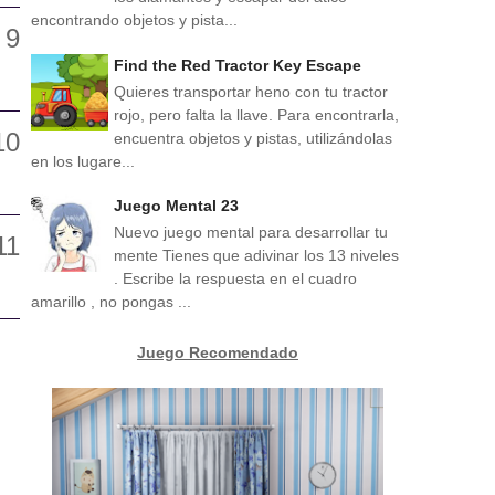
encontrando objetos y pista...
Find the Red Tractor Key Escape
Quieres transportar heno con tu tractor
rojo, pero falta la llave. Para encontrarla,
encuentra objetos y pistas, utilizándolas
en los lugare...
Juego Mental 23
Nuevo juego mental para desarrollar tu
mente Tienes que adivinar los 13 niveles
. Escribe la respuesta en el cuadro
amarillo , no pongas ...
Juego Recomendado