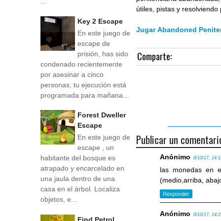
...
útiles, pistas y resolviendo
Key 2 Escape
Jugar Abandoned Penite
En este juego de
escape de
Comparte:
prisión, has sido
condenado recientemente
por asesinar a cinco
personas, tu ejecución está
programada para mañana...
Forest Dweller
Escape
Publicar un comentari
En este juego de
escape , un
Anónimo
habitante del bosque es
8/10/17, 14:
atrapado y encarcelado en
las monedas en el
una jaula dentro de una
(medio,arriba, abaj
casa en el árbol. Localiza
Responder
objetos, e...
Anónimo
8/10/17, 14:
Find Petrol