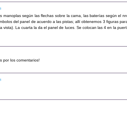
15
as manoplas según las flechas sobre la cama, las baterías según el nr
ímbolos del panel de acuerdo a las pistas; allí obtenemos 3 figuras para
a vista). La cuarta la da el panel de luces. Se colocan las 4 en la puert
s por los comentarios!
25