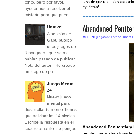
tonto, pero por favor,
caso de que te quedes atascado
ayudarán!
ayúdennos a resolver el
misterio para que pued...
----------------------------------
Abandoned Peniten
Unravel
A petición de
11
juegos de escape
,
Room E
Gabu publico
unos juegos de
Rinnogogo , que se me
habían pasado de publicar.
Nota del autor: "He creado
un juego de pu...
Juego Mental
24
Nuevo juego
mental para
desarrollar tu mente Tienes
que adivinar los 14 niveles .
Escribe la respuesta en el
Abandoned Penitentiary
cuadro amarillo, no pongas
penitenciaría abandonada,