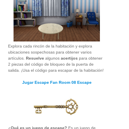
Explora cada rincón de la habitación y explora
ubicaciones sospechosas para obtener varios
artículos.
Resuelve
algunos
acertijos
para obtener
2 piezas del código de bloqueo de la puerta de
salida. ¡Usa el código para escapar de la habitación!
Jugar Escape Fan Room 08 Escape
¿Qué es un juego de escape?
Es un juego de