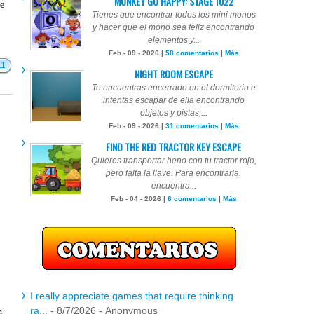
MONKEY GO HAPPY: STAGE 1022
te
Tienes que encontrar todos los mini monos
y hacer que el mono sea feliz encontrando
elementos y...
Feb - 09 - 2026 |
58 comentarios
|
Más
11
NIGHT ROOM ESCAPE
Te encuentras encerrado en el dormitorio e
intentas escapar de ella encontrando
objetos y pistas,...
Feb - 09 - 2026 |
31 comentarios
|
Más
FIND THE RED TRACTOR KEY ESCAPE
Quieres transportar heno con tu tractor rojo,
pero falta la llave. Para encontrarla,
encuentra...
Feb - 04 - 2026 |
6 comentarios
|
Más
I really appreciate games that require thinking
ra...
- 8/7/2026
- Anonymous
s