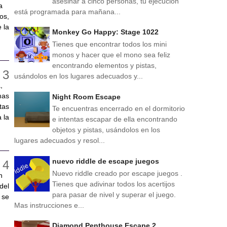
asesinar a cinco personas, tu ejecución
a
está programada para mañana...
os,
 la
Monkey Go Happy: Stage 1022
Tienes que encontrar todos los mini
monos y hacer que el mono sea feliz
encontrando elementos y pistas,
usándolos en los lugares adecuados y...
,
mas
Night Room Escape
tas
Te encuentras encerrado en el dormitorio
 la
e intentas escapar de ella encontrando
objetos y pistas, usándolos en los
lugares adecuados y resol...
nuevo riddle de escape juegos
Nuevo riddle creado por escape juegos .
n
Tienes que adivinar todos los acertijos
del
para pasar de nivel y superar el juego.
 se
Mas instrucciones e...
Diamond Penthouse Escape 2