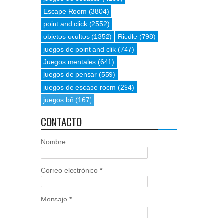
Escape Room
(3804)
point and click
(2552)
objetos ocultos
(1352)
Riddle
(798)
juegos de point and clik
(747)
Juegos mentales
(641)
juegos de pensar
(559)
juegos de escape room
(294)
juegos bñ
(167)
CONTACTO
Nombre
Correo electrónico
*
Mensaje
*