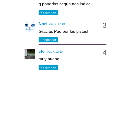
q ponerlas segun nos indica
Responder
Nori
9/9/17, 17:10
Gracias Pao por las pistas!
Responder
clo
9/9/17, 22:15
muy bueno
Responder