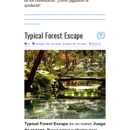
en los comentarios. ¡Otros jugadores te
ayudarán!
--------------------------------------------------------
--------------------------------------------------------
-----------
Typical Forest Escape
4
4
juegos de escapar
,
juegos de escape
8.9.17
Typical Forest Escape
es un nuevo
Juego
de escape
. Busca pistas y objetos para