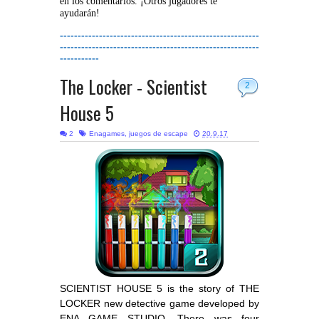
en los comentarios. ¡Otros jugadores te
ayudarán!
--------------------------------------------------------
--------------------------------------------------------
-----------
The Locker - Scientist
2
House 5
2
Enagames
,
juegos de escape
20.9.17
SCIENTIST HOUSE 5 is the story of THE
LOCKER new detective game developed by
ENA GAME STUDIO. There was four