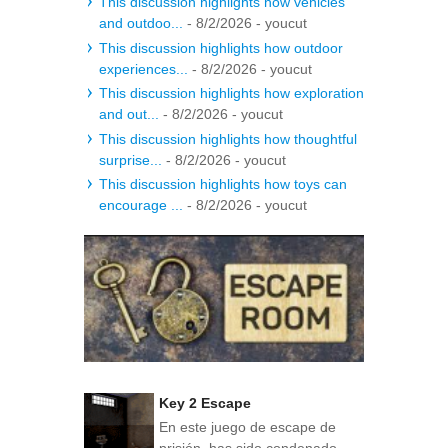
This discussion highlights how vehicles
and outdoo...
- 8/2/2026
- youcut
This discussion highlights how outdoor
experiences...
- 8/2/2026
- youcut
This discussion highlights how exploration
and out...
- 8/2/2026
- youcut
This discussion highlights how thoughtful
surprise...
- 8/2/2026
- youcut
This discussion highlights how toys can
encourage ...
- 8/2/2026
- youcut
Key 2 Escape
En este juego de escape de
prisión, has sido condenado