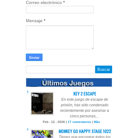
Correo electrónico
*
Mensaje
*
KEY 2 ESCAPE
En este juego de escape de
prisión, has sido condenado
recientemente por asesinar a
cinco personas,...
Feb - 12 - 2026 |
17 comentarios
|
Más
MONKEY GO HAPPY: STAGE 1022
Tienes que encontrar todos los