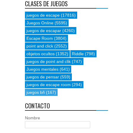
CLASES DE JUEGOS
juegos de escape
(17816)
Juegos Online
(5595)
juegos de escapar
(4260)
Escape Room
(3804)
point and click
(2552)
objetos ocultos
(1352)
Riddle
(798)
juegos de point and clik
(747)
Juegos mentales
(641)
juegos de pensar
(559)
juegos de escape room
(294)
juegos bñ
(167)
CONTACTO
Nombre