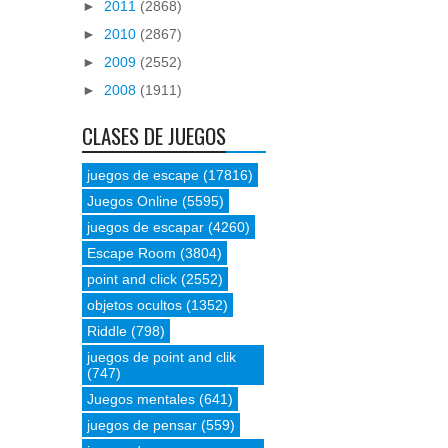
►
2011
(2868)
►
2010
(2867)
►
2009
(2552)
►
2008
(1911)
CLASES DE JUEGOS
juegos de escape
(17816)
Juegos Online
(5595)
juegos de escapar
(4260)
Escape Room
(3804)
point and click
(2552)
objetos ocultos
(1352)
Riddle
(798)
juegos de point and clik
(747)
Juegos mentales
(641)
juegos de pensar
(559)