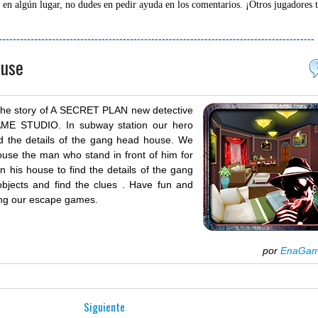
 en algún lugar, no dudes en pedir ayuda en los comentarios. ¡Otros jugadores 
-----------------------------------------------------------------------------------------
ouse
he story of A SECRET PLAN new detective
ME STUDIO. In subway station our hero
d the details of the gang head house. We
ouse the man who stand in front of him for
n his house to find the details of the gang
bjects and find the clues . Have fun and
ing our escape games.
por
EnaGa
Siguiente