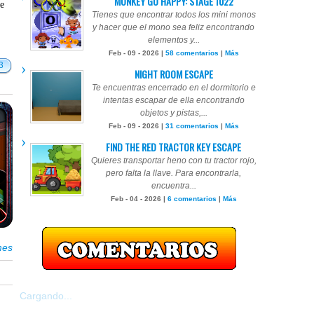
MONKEY GO HAPPY: STAGE 1022
te
Tienes que encontrar todos los mini monos
y hacer que el mono sea feliz encontrando
elementos y...
Feb - 09 - 2026 |
58 comentarios
|
Más
3
NIGHT ROOM ESCAPE
Te encuentras encerrado en el dormitorio e
intentas escapar de ella encontrando
objetos y pistas,...
Feb - 09 - 2026 |
31 comentarios
|
Más
FIND THE RED TRACTOR KEY ESCAPE
Quieres transportar heno con tu tractor rojo,
pero falta la llave. Para encontrarla,
encuentra...
Feb - 04 - 2026 |
6 comentarios
|
Más
mes
Cargando...