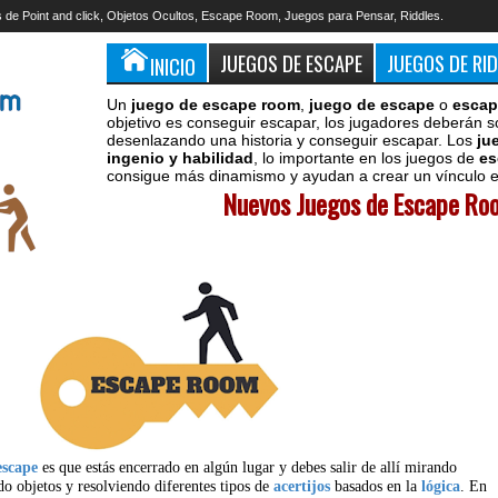
 de Point and click, Objetos Ocultos, Escape Room, Juegos para Pensar, Riddles.
JUEGOS DE ESCAPE
JUEGOS DE RI
INICIO
Un
juego de escape room
,
juego de escape
o
escap
objetivo es conseguir escapar, los jugadores deberán s
desenlazando una historia y conseguir escapar. Los
ju
ingenio y habilidad
, lo importante en los juegos de
es
consigue más dinamismo y ayudan a crear un vínculo en
Nuevos Juegos de Escape Roo
escape
es que estás encerrado en algún lugar y debes salir de allí mirando
do objetos y resolviendo diferentes tipos de
acertijos
basados en la
lógica
. En