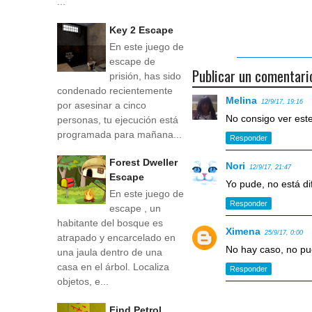
...
Key 2 Escape
En este juego de
escape de
Publicar un comentari
prisión, has sido
condenado recientemente
Melina
12/9/17, 19:16
por asesinar a cinco
No consigo ver est
personas, tu ejecución está
programada para mañana...
Responder
Forest Dweller
Nori
12/9/17, 21:47
Escape
Yo pude, no está dif
En este juego de
Responder
escape , un
habitante del bosque es
Ximena
25/9/17, 0:00
atrapado y encarcelado en
No hay caso, no pu
una jaula dentro de una
casa en el árbol. Localiza
Responder
objetos, e...
Find Petrol