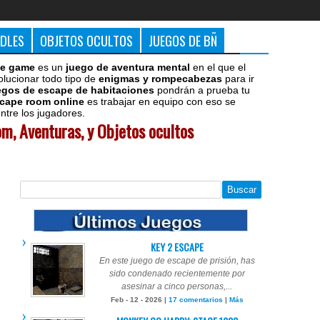
DDLES
OBJETOS OCULTOS
JUEGOS DE BÑ
e game
es un
juego de aventura mental
en el que el
olucionar todo tipo de
enigmas y rompecabezas
para ir
egos de escape de habitaciones
pondrán a prueba tu
cape room online
es trabajar en equipo con eso se
tre los jugadores.
m, Aventuras, y Objetos ocultos
KEY 2 ESCAPE
En este juego de escape de prisión, has
sido condenado recientemente por
asesinar a cinco personas,...
Feb - 12 - 2026 |
17 comentarios
|
Más