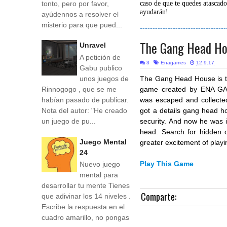
tonto, pero por favor,
caso de que te quedes atascado
ayudarán!
ayúdennos a resolver el
misterio para que pued...
----------------------------------
The Gang Head H
Unravel
A petición de
3
Enagames
12.9.17
Gabu publico
unos juegos de
The Gang Head House is t
Rinnogogo , que se me
game created by ENA GA
habían pasado de publicar.
was escaped and collecte
Nota del autor: "He creado
got a details gang head h
un juego de pu...
security. And now he was i
head. Search for hidden o
Juego Mental
greater excitement of play
24
Play This Game
Nuevo juego
mental para
desarrollar tu mente Tienes
Comparte:
que adivinar los 14 niveles .
Escribe la respuesta en el
cuadro amarillo, no pongas