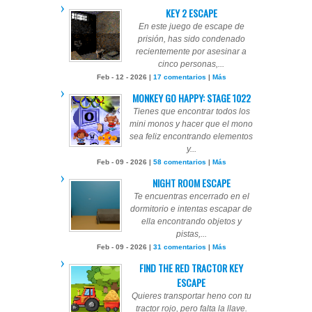
KEY 2 ESCAPE
En este juego de escape de
prisión, has sido condenado
recientemente por asesinar a
cinco personas,...
Feb - 12 - 2026 |
17 comentarios
|
Más
MONKEY GO HAPPY: STAGE 1022
Tienes que encontrar todos los
mini monos y hacer que el mono
sea feliz encontrando elementos
y...
Feb - 09 - 2026 |
58 comentarios
|
Más
NIGHT ROOM ESCAPE
Te encuentras encerrado en el
dormitorio e intentas escapar de
ella encontrando objetos y
pistas,...
Feb - 09 - 2026 |
31 comentarios
|
Más
FIND THE RED TRACTOR KEY
ESCAPE
Quieres transportar heno con tu
tractor rojo, pero falta la llave.