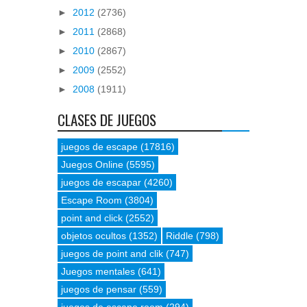
►
2012
(2736)
►
2011
(2868)
►
2010
(2867)
►
2009
(2552)
►
2008
(1911)
CLASES DE JUEGOS
juegos de escape
(17816)
Juegos Online
(5595)
juegos de escapar
(4260)
Escape Room
(3804)
point and click
(2552)
objetos ocultos
(1352)
Riddle
(798)
juegos de point and clik
(747)
Juegos mentales
(641)
juegos de pensar
(559)