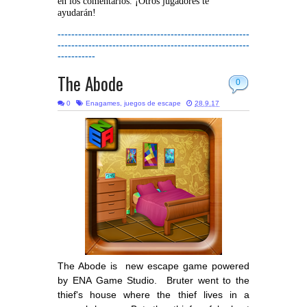
en los comentarios. ¡Otros jugadores te
ayudarán!
--------------------------------------------------------
--------------------------------------------------------
-----------
The Abode
0
0
Enagames
,
juegos de escape
28.9.17
The Abode is new escape game powered
by ENA Game Studio. Bruter went to the
thief's house where the thief lives in a