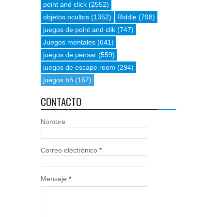
point and click
(2552)
objetos ocultos
(1352)
Riddle
(798)
juegos de point and clik
(747)
Juegos mentales
(641)
juegos de pensar
(559)
juegos de escape room
(294)
juegos bñ
(167)
CONTACTO
Nombre
Correo electrónico
*
Mensaje
*