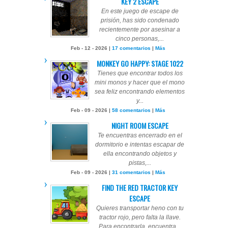
KEY 2 ESCAPE
En este juego de escape de
prisión, has sido condenado
recientemente por asesinar a
cinco personas,...
Feb - 12 - 2026 |
17 comentarios
|
Más
MONKEY GO HAPPY: STAGE 1022
Tienes que encontrar todos los
mini monos y hacer que el mono
sea feliz encontrando elementos
y...
Feb - 09 - 2026 |
58 comentarios
|
Más
NIGHT ROOM ESCAPE
Te encuentras encerrado en el
dormitorio e intentas escapar de
ella encontrando objetos y
pistas,...
Feb - 09 - 2026 |
31 comentarios
|
Más
FIND THE RED TRACTOR KEY
ESCAPE
Quieres transportar heno con tu
tractor rojo, pero falta la llave.
Para encontrarla, encuentra...