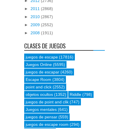
►
2012
(2736)
►
2011
(2868)
►
2010
(2867)
►
2009
(2552)
►
2008
(1911)
CLASES DE JUEGOS
juegos de escape
(17816)
Juegos Online
(5595)
juegos de escapar
(4260)
Escape Room
(3804)
point and click
(2552)
objetos ocultos
(1352)
Riddle
(798)
juegos de point and clik
(747)
Juegos mentales
(641)
juegos de pensar
(559)
juegos de escape room
(294)