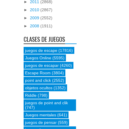
►
2011
(2868)
►
2010
(2867)
►
2009
(2552)
►
2008
(1911)
CLASES DE JUEGOS
juegos de escape
(17816)
Juegos Online
(5595)
juegos de escapar
(4260)
Escape Room
(3804)
point and click
(2552)
objetos ocultos
(1352)
Riddle
(798)
juegos de point and clik
(747)
Juegos mentales
(641)
juegos de pensar
(559)