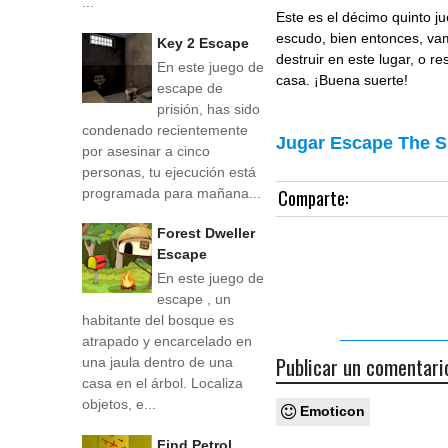
...
Este es el décimo quinto 
escudo, bien entonces, vam
Key 2 Escape
destruir en este lugar, o r
En este juego de
casa. ¡Buena suerte!
escape de
prisión, has sido
condenado recientemente
Jugar Escape The S
por asesinar a cinco
personas, tu ejecución está
Comparte:
programada para mañana...
Forest Dweller
Escape
En este juego de
escape , un
habitante del bosque es
atrapado y encarcelado en
Publicar un comentari
una jaula dentro de una
casa en el árbol. Localiza
objetos, e...
Emoticon
Find Petrol