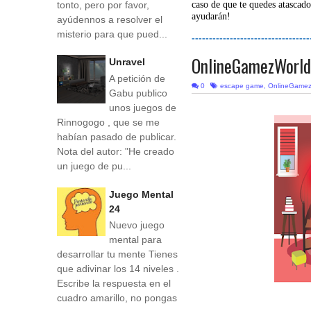
tonto, pero por favor,
caso de que te quedes atascado
ayudarán!
ayúdennos a resolver el
misterio para que pued...
----------------------------------
OnlineGamezWorld 
Unravel
A petición de
0
escape game
,
OnlineGamez
Gabu publico
unos juegos de
Rinnogogo , que se me
habían pasado de publicar.
Nota del autor: "He creado
un juego de pu...
Juego Mental
24
Nuevo juego
mental para
desarrollar tu mente Tienes
que adivinar los 14 niveles .
Escribe la respuesta en el
cuadro amarillo, no pongas