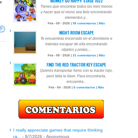
MONKEY GO HAPPY: STAGE 1022
te
Tienes que encontrar todos los mini monos
y hacer que el mono sea feliz encontrando
elementos y...
Feb - 09 - 2026 |
58 comentarios
|
Más
0
NIGHT ROOM ESCAPE
Te encuentras encerrado en el dormitorio e
intentas escapar de ella encontrando
objetos y pistas,...
Feb - 09 - 2026 |
31 comentarios
|
Más
FIND THE RED TRACTOR KEY ESCAPE
Quieres transportar heno con tu tractor rojo,
pero falta la llave. Para encontrarla,
encuentra...
Feb - 04 - 2026 |
6 comentarios
|
Más
I really appreciate games that require thinking
ra...
- 8/7/2026
- Anonymous