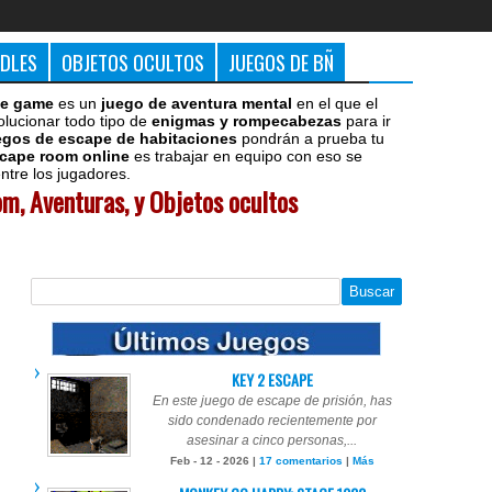
DDLES
OBJETOS OCULTOS
JUEGOS DE BÑ
e game
es un
juego de aventura mental
en el que el
olucionar todo tipo de
enigmas y rompecabezas
para ir
egos de escape de habitaciones
pondrán a prueba tu
cape room online
es trabajar en equipo con eso se
tre los jugadores.
m, Aventuras, y Objetos ocultos
KEY 2 ESCAPE
En este juego de escape de prisión, has
sido condenado recientemente por
asesinar a cinco personas,...
Feb - 12 - 2026 |
17 comentarios
|
Más