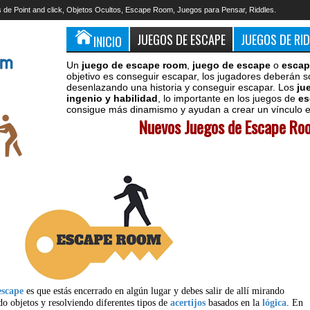
 de Point and click, Objetos Ocultos, Escape Room, Juegos para Pensar, Riddles.
JUEGOS DE ESCAPE
JUEGOS DE RI
INICIO
Un
juego de escape room
,
juego de escape
o
escap
objetivo es conseguir escapar, los jugadores deberán s
desenlazando una historia y conseguir escapar. Los
ju
ingenio y habilidad
, lo importante en los juegos de
es
consigue más dinamismo y ayudan a crear un vínculo en
Nuevos Juegos de Escape Roo
escape
es que estás encerrado en algún lugar y debes salir de allí mirando
do objetos y resolviendo diferentes tipos de
acertijos
basados en la
lógica
. En