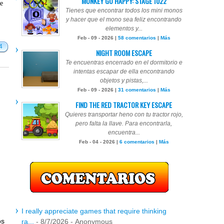
MONKEY GO HAPPY: STAGE 1022
te
Tienes que encontrar todos los mini monos
y hacer que el mono sea feliz encontrando
elementos y...
Feb - 09 - 2026 |
58 comentarios
|
Más
4
NIGHT ROOM ESCAPE
Te encuentras encerrado en el dormitorio e
intentas escapar de ella encontrando
objetos y pistas,...
Feb - 09 - 2026 |
31 comentarios
|
Más
FIND THE RED TRACTOR KEY ESCAPE
Quieres transportar heno con tu tractor rojo,
pero falta la llave. Para encontrarla,
encuentra...
Feb - 04 - 2026 |
6 comentarios
|
Más
I really appreciate games that require thinking
os
ra...
- 8/7/2026
- Anonymous