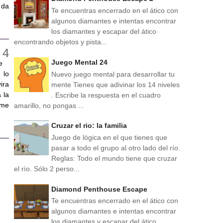
 da
Te encuentras encerrado en el ático con
algunos diamantes e intentas encontrar
los diamantes y escapar del ático
encontrando objetos y pista...
Juego Mental 24
e
 lo
Nuevo juego mental para desarrollar tu
ira
mente Tienes que adivinar los 14 niveles
 la
. Escribe la respuesta en el cuadro
 me
amarillo, no pongas ...
Cruzar el rio: la familia
Juego de lógica en el que tienes que
pasar a todo el grupo al otro lado del río.
Reglas: Todo el mundo tiene que cruzar
el río. Sólo 2 perso...
Diamond Penthouse Escape
Te encuentras encerrado en el ático con
algunos diamantes e intentas encontrar
los diamantes y escapar del ático