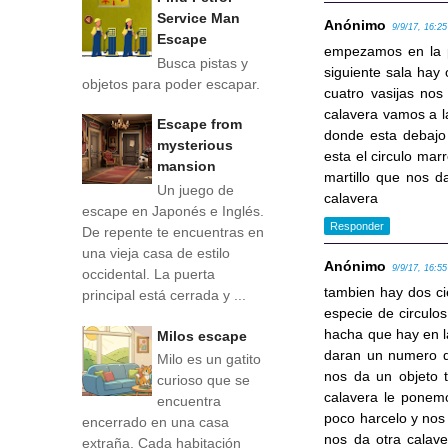
Service Man
Anónimo
9/9/17, 16:25
Escape
empezamos en la pr
Busca pistas y
siguiente sala hay 
objetos para poder escapar.
cuatro vasijas no
calavera vamos a la
Escape from
donde esta debajo
mysterious
esta el circulo mar
mansion
martillo que nos d
Un juego de
calavera
escape en Japonés e Inglés.
Responder
De repente te encuentras en
una vieja casa de estilo
Anónimo
9/9/17, 16:55
occidental. La puerta
tambien hay dos ci
principal está cerrada y ...
especie de circulo
hacha que hay en la
Milos escape
daran un numero q
Milo es un gatito
nos da un objeto 
curioso que se
calavera le ponemo
encuentra
poco harcelo y nos
encerrado en una casa
nos da otra calave
extraña. Cada habitación