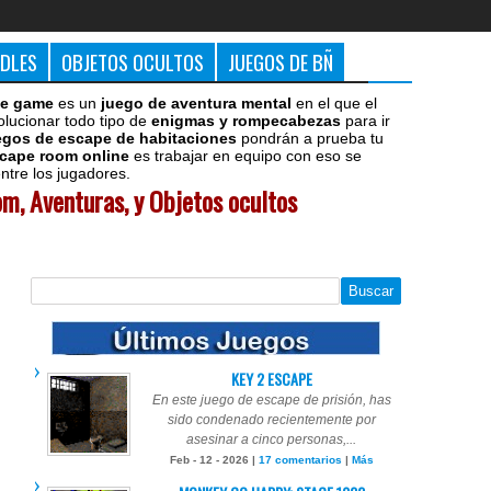
DDLES
OBJETOS OCULTOS
JUEGOS DE BÑ
e game
es un
juego de aventura mental
en el que el
olucionar todo tipo de
enigmas y rompecabezas
para ir
egos de escape de habitaciones
pondrán a prueba tu
cape room online
es trabajar en equipo con eso se
tre los jugadores.
m, Aventuras, y Objetos ocultos
KEY 2 ESCAPE
En este juego de escape de prisión, has
sido condenado recientemente por
asesinar a cinco personas,...
Feb - 12 - 2026 |
17 comentarios
|
Más