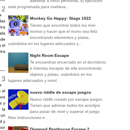
asesinar a cinco personas, tu ejecución
está programada para mañana...
a
Monkey Go Happy: Stage 1022
las
Tienes que encontrar todos los mini
tra
monos y hacer que el mono sea feliz
ala
encontrando elementos y pistas,
nde
usándolos en los lugares adecuados y...
 el
tra
Night Room Escape
Te encuentras encerrado en el dormitorio
e intentas escapar de ella encontrando
objetos y pistas, usándolos en los
lugares adecuados y resol...
a
 el
nuevo riddle de escape juegos
nos
Nuevo riddle creado por escape juegos .
s y
Tienes que adivinar todos los acertijos
 la
para pasar de nivel y superar el juego.
 un
Mas instrucciones e...
d y
por
Diamond Penthouse Escape 2