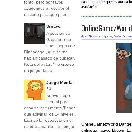
tonto, pero por favor,
caso de que te quedes atascado
ayudarán!
ayúdennos a resolver el
misterio para que pued...
----------------------------------
OnlineGamezWorld
Unravel
A petición de
4
escape game
,
OnlineGamez
Gabu publico
unos juegos de
Rinnogogo , que se me
habían pasado de publicar.
Nota del autor: "He creado
un juego de pu...
Juego Mental
24
Nuevo juego
mental para
desarrollar tu mente Tienes
que adivinar los 14 niveles .
Escribe la respuesta en el
OnlineGamezWorld Dangero
cuadro amarillo, no pongas
onlinegamezworld.com. La 