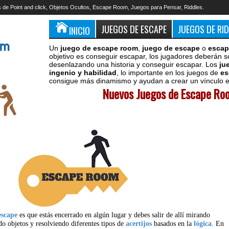
 de Point and click, Objetos Ocultos, Escape Room, Juegos para Pensar, Riddles.
JUEGOS DE ESCAPE
JUEGOS DE RI
INICIO
Un
juego de escape room
,
juego de escape
o
escap
objetivo es conseguir escapar, los jugadores deberán s
desenlazando una historia y conseguir escapar. Los
ju
ingenio y habilidad
, lo importante en los juegos de
es
consigue más dinamismo y ayudan a crear un vínculo en
Nuevos Juegos de Escape Roo
escape
es que estás encerrado en algún lugar y debes salir de allí mirando
do objetos y resolviendo diferentes tipos de
acertijos
basados en la
lógica
. En