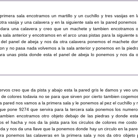
imera sala encotramos un martillo y un cuchillo y tres vasijas en l
otra vasija y una calavera y en la siguiente sala en la pared ponemos 
s dara una calavera y creo que un machete y tambien encotramos o
 sala anterior y encotramos en el arco unas pistas para la siguiente s
 del panel de abeja y nos da otra calavera ponemos el machete do
ron y no pasa nada volvemos a la sala anterior y ponemos en la piedra
ara unas pista donde esta el panel de abeja lo ponemos y nos da o
ervos creo que da pista y abajo esta la pared gris le damos y veo un
s de colores todavia no se para que sirven por cierto tambien cogemos
 pared nos vamos a la primera sala y le ponemos al pez el cuchillo y 
ue pone 9274 que servira para la tercera sala ponemos los numero
tambien encotramos otro objeto debajo de las piedras y donde esta
s el hacha y nos da la pista para los circulos de colores me costo
 da y nos da una llave que la ponemos donde hay un circulo en la pare
ra ponemos las calaveras en la primera sala y nos da otro objeto 