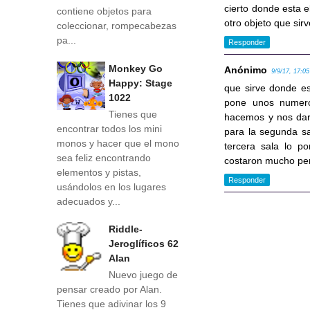
cierto donde esta e
contiene objetos para
otro objeto que sir
coleccionar, rompecabezas
pa...
Responder
Monkey Go
Anónimo
9/9/17, 17:05
Happy: Stage
que sirve donde e
1022
pone unos numero
Tienes que
hacemos y nos dara
encontrar todos los mini
para la segunda sa
monos y hacer que el mono
tercera sala lo 
sea feliz encontrando
costaron mucho pero
elementos y pistas,
Responder
usándolos en los lugares
adecuados y...
Riddle-
Jeroglíficos 62
Alan
Nuevo juego de
pensar creado por Alan.
Tienes que adivinar los 9