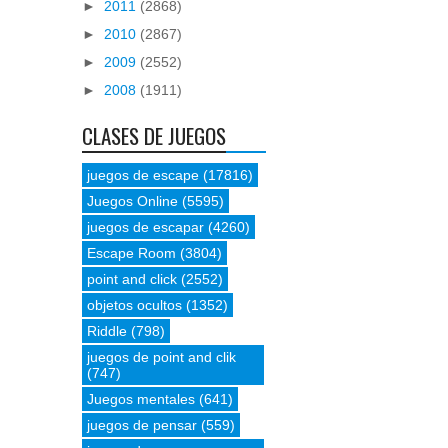
►
2011
(2868)
►
2010
(2867)
►
2009
(2552)
►
2008
(1911)
CLASES DE JUEGOS
juegos de escape
(17816)
Juegos Online
(5595)
juegos de escapar
(4260)
Escape Room
(3804)
point and click
(2552)
objetos ocultos
(1352)
Riddle
(798)
juegos de point and clik
(747)
Juegos mentales
(641)
juegos de pensar
(559)