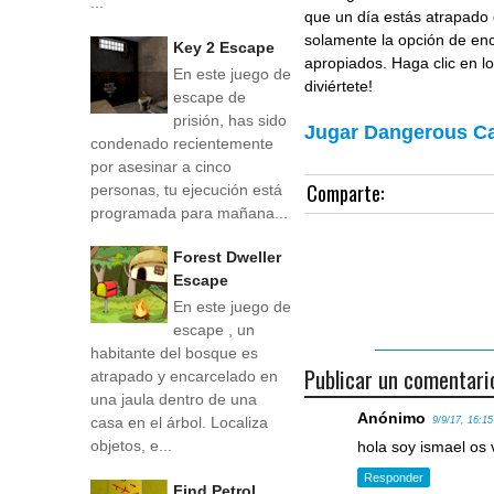
...
que un día estás atrapado 
solamente la opción de enco
Key 2 Escape
apropiados. Haga clic en l
En este juego de
diviértete!
escape de
prisión, has sido
Jugar Dangerous C
condenado recientemente
por asesinar a cinco
Comparte:
personas, tu ejecución está
programada para mañana...
Forest Dweller
Escape
En este juego de
escape , un
habitante del bosque es
Publicar un comentari
atrapado y encarcelado en
una jaula dentro de una
Anónimo
casa en el árbol. Localiza
9/9/17, 16:15
objetos, e...
hola soy ismael os
Responder
Find Petrol