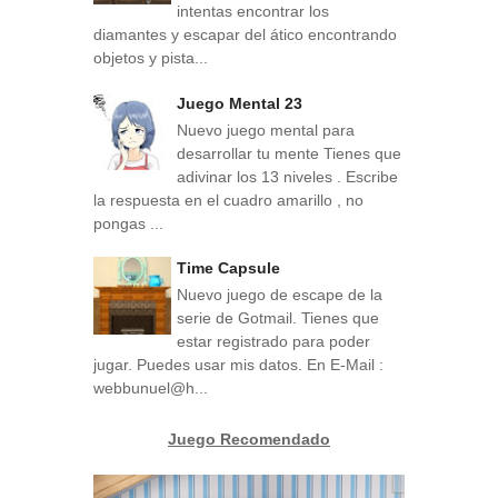
intentas encontrar los
diamantes y escapar del ático encontrando
objetos y pista...
Juego Mental 23
Nuevo juego mental para
desarrollar tu mente Tienes que
adivinar los 13 niveles . Escribe
la respuesta en el cuadro amarillo , no
pongas ...
Time Capsule
Nuevo juego de escape de la
serie de Gotmail. Tienes que
estar registrado para poder
jugar. Puedes usar mis datos. En E-Mail :
webbunuel@h...
Juego Recomendado