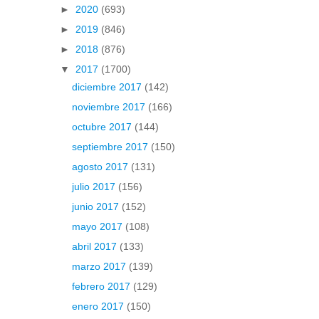
►
2020
(693)
►
2019
(846)
►
2018
(876)
▼
2017
(1700)
diciembre 2017
(142)
noviembre 2017
(166)
octubre 2017
(144)
septiembre 2017
(150)
agosto 2017
(131)
julio 2017
(156)
junio 2017
(152)
mayo 2017
(108)
abril 2017
(133)
marzo 2017
(139)
febrero 2017
(129)
enero 2017
(150)