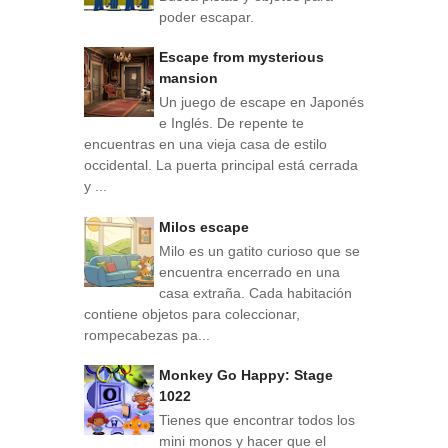
poder escapar.
Escape from mysterious
mansion
Un juego de escape en Japonés
e Inglés. De repente te
encuentras en una vieja casa de estilo
occidental. La puerta principal está cerrada
y ...
Milos escape
Milo es un gatito curioso que se
encuentra encerrado en una
casa extraña. Cada habitación
contiene objetos para coleccionar,
rompecabezas pa...
Monkey Go Happy: Stage
1022
Tienes que encontrar todos los
mini monos y hacer que el