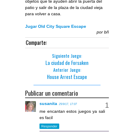
objetos que te ayuden abrir la puerta del
patio y salir de la plaza de la ciudad vieja
para volver a casa.
Jugar Old City Square Escape
por
bñ
Comparte:
Siguiente Juego:
La ciudad de Forsaken
Anterior Juego:
House Arrest Escape
Publicar un comentario
susanita
25/9/17, 17:07
me encantan estos juegos ya sali
es facil
Responder