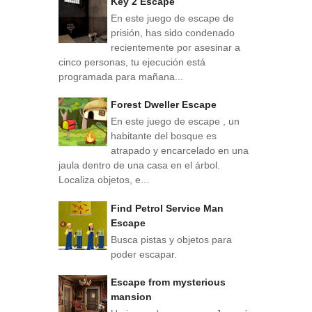
Key 2 Escape
En este juego de escape de
prisión, has sido condenado
recientemente por asesinar a
cinco personas, tu ejecución está
programada para mañana...
Forest Dweller Escape
En este juego de escape , un
habitante del bosque es
atrapado y encarcelado en una
jaula dentro de una casa en el árbol.
Localiza objetos, e...
Find Petrol Service Man
Escape
Busca pistas y objetos para
poder escapar.
Escape from mysterious
mansion