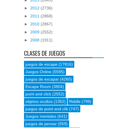
►
2013
(2645)
►
2012
(2736)
►
2011
(2868)
►
2010
(2867)
►
2009
(2552)
►
2008
(1911)
CLASES DE JUEGOS
juegos de escape
(17816)
Juegos Online
(5595)
juegos de escapar
(4260)
Escape Room
(3804)
point and click
(2552)
objetos ocultos
(1352)
Riddle
(798)
juegos de point and clik
(747)
Juegos mentales
(641)
juegos de pensar
(559)