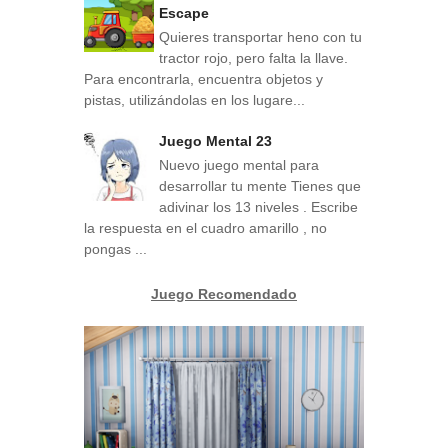
Escape
Quieres transportar heno con tu
tractor rojo, pero falta la llave.
Para encontrarla, encuentra objetos y
pistas, utilizándolas en los lugare...
Juego Mental 23
Nuevo juego mental para
desarrollar tu mente Tienes que
adivinar los 13 niveles . Escribe
la respuesta en el cuadro amarillo , no
pongas ...
Juego Recomendado