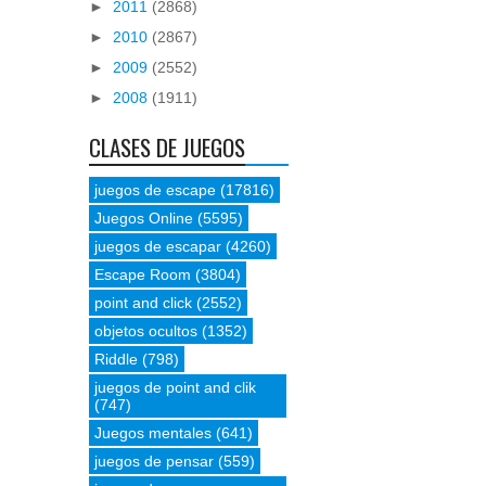
►
2011
(2868)
►
2010
(2867)
►
2009
(2552)
►
2008
(1911)
CLASES DE JUEGOS
juegos de escape
(17816)
Juegos Online
(5595)
juegos de escapar
(4260)
Escape Room
(3804)
point and click
(2552)
objetos ocultos
(1352)
Riddle
(798)
juegos de point and clik
(747)
Juegos mentales
(641)
juegos de pensar
(559)