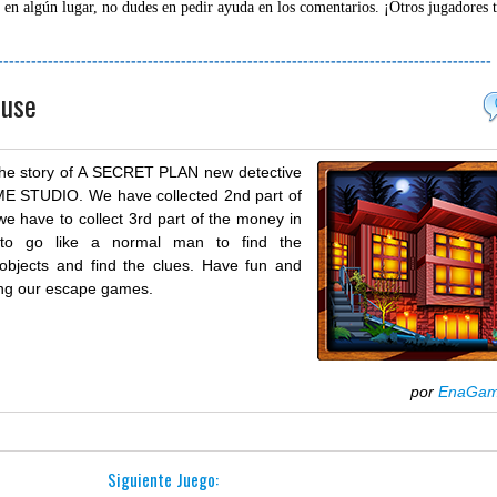
 en algún lugar, no dudes en pedir ayuda en los comentarios. ¡Otros jugadores 
-----------------------------------------------------------------------------------------
ouse
he story of A SECRET PLAN new detective
E STUDIO. We have collected 2nd part of
e have to collect 3rd part of the money in
 to go like a normal man to find the
objects and find the clues. Have fun and
ing our escape games.
por
EnaGa
Siguiente Juego: