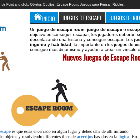
 de Point and click, Objetos Ocultos, Escape Room, Juegos para Pensar, Riddles.
JUEGOS DE ESCAPE
JUEGOS DE RI
INICIO
Un
juego de escape room
,
juego de escape
o
escap
objetivo es conseguir escapar, los jugadores deberán s
desenlazando una historia y conseguir escapar. Los
ju
ingenio y habilidad
, lo importante en los juegos de
es
consigue más dinamismo y ayudan a crear un vínculo en
Nuevos Juegos de Escape Roo
escape
es que estás encerrado en algún lugar y debes salir de allí mirando
do objetos y resolviendo diferentes tipos de
acertijos
basados en la
lógica
. En