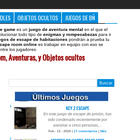
DDLES
OBJETOS OCULTOS
JUEGOS DE BÑ
e game
es un
juego de aventura mental
en el que el
olucionar todo tipo de
enigmas y rompecabezas
para ir
egos de escape de habitaciones
pondrán a prueba tu
cape room online
es trabajar en equipo con eso se
tre los jugadores.
m, Aventuras, y Objetos ocultos
KEY 2 ESCAPE
En este juego de escape de prisión, has
sido condenado recientemente por
asesinar a cinco personas,...
Feb - 12 - 2026 |
17 comentarios
|
Más