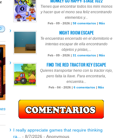
MONKEY GO HAPPY: STAGE 1022
te
Tienes que encontrar todos los mini monos
y hacer que el mono sea feliz encontrando
elementos y...
Feb - 09 - 2026 |
58 comentarios
|
Más
0
NIGHT ROOM ESCAPE
Te encuentras encerrado en el dormitorio e
intentas escapar de ella encontrando
objetos y pistas,...
Feb - 09 - 2026 |
31 comentarios
|
Más
FIND THE RED TRACTOR KEY ESCAPE
Quieres transportar heno con tu tractor rojo,
pero falta la llave. Para encontrarla,
encuentra...
Feb - 04 - 2026 |
6 comentarios
|
Más
mes
I really appreciate games that require thinking
ra...
- 8/7/2026
- Anonymous