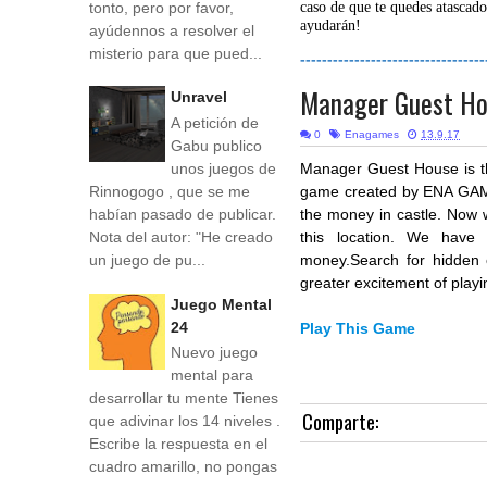
tonto, pero por favor,
caso de que te quedes atascado
ayudarán!
ayúdennos a resolver el
misterio para que pued...
----------------------------------
Manager Guest H
Unravel
A petición de
0
Enagames
13.9.17
Gabu publico
unos juegos de
Manager Guest House is t
Rinnogogo , que se me
game created by ENA GAM
habían pasado de publicar.
the money in castle. Now w
Nota del autor: "He creado
this location. We have
un juego de pu...
money.Search for hidden 
greater excitement of play
Juego Mental
24
Play This Game
Nuevo juego
mental para
desarrollar tu mente Tienes
Comparte:
que adivinar los 14 niveles .
Escribe la respuesta en el
cuadro amarillo, no pongas