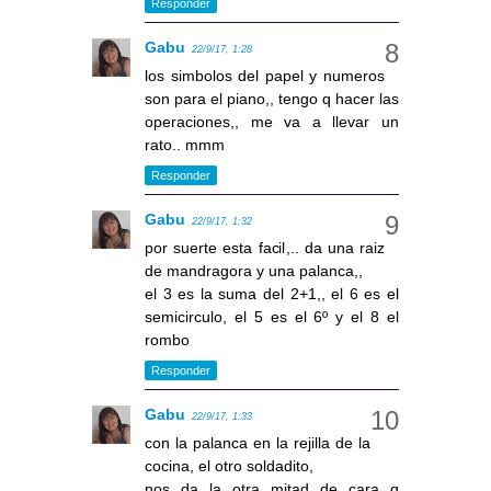
Responder
Gabu
22/9/17, 1:28
los simbolos del papel y numeros
son para el piano,, tengo q hacer las
operaciones,, me va a llevar un
rato.. mmm
Responder
Gabu
22/9/17, 1:32
por suerte esta facil,.. da una raiz
de mandragora y una palanca,,
el 3 es la suma del 2+1,, el 6 es el
semicirculo, el 5 es el 6º y el 8 el
rombo
Responder
Gabu
22/9/17, 1:33
con la palanca en la rejilla de la
cocina, el otro soldadito,
nos da la otra mitad de cara q