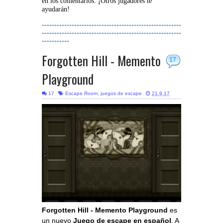
en los comentarios. ¡Otros jugadores te
ayudarán!
--------------------------------------------------------
--------------------------------------------------------
-----------
Forgotten Hill - Memento
17
Playground
17
Escape Room
,
juegos de escape
21.9.17
Forgotten Hill - Memento Playground
es
un nuevo
Juego de escape en español
. A