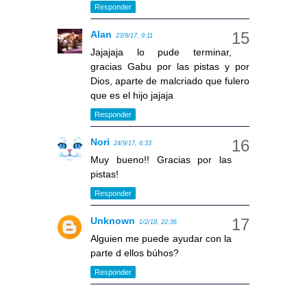
Responder
Alan
23/9/17, 9:11
Jajajaja lo pude terminar,
gracias Gabu por las pistas y por
Dios, aparte de malcriado que fulero
que es el hijo jajaja
Responder
Nori
24/9/17, 6:33
Muy bueno!! Gracias por las
pistas!
Responder
Unknown
1/2/18, 22:36
Alguien me puede ayudar con la
parte d ellos búhos?
Responder