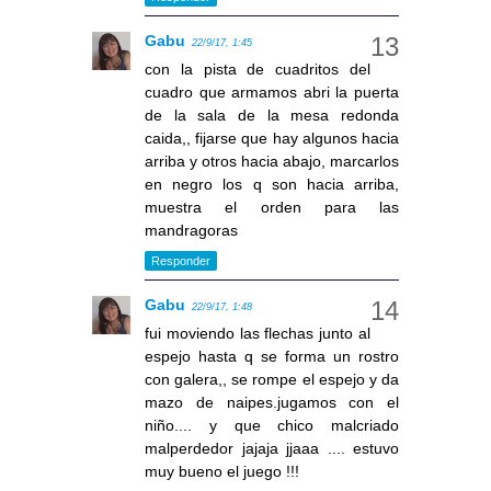
Gabu
22/9/17, 1:45
con la pista de cuadritos del
cuadro que armamos abri la puerta
de la sala de la mesa redonda
caida,, fijarse que hay algunos hacia
arriba y otros hacia abajo, marcarlos
en negro los q son hacia arriba,
muestra el orden para las
mandragoras
Responder
Gabu
22/9/17, 1:48
fui moviendo las flechas junto al
espejo hasta q se forma un rostro
con galera,, se rompe el espejo y da
mazo de naipes.jugamos con el
niño.... y que chico malcriado
malperdedor jajaja jjaaa .... estuvo
muy bueno el juego !!!