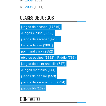
►
2009
(2552)
►
2008
(1911)
CLASES DE JUEGOS
juegos de escape
(17816)
Juegos Online
(5595)
juegos de escapar
(4260)
Escape Room
(3804)
point and click
(2552)
objetos ocultos
(1352)
Riddle
(798)
juegos de point and clik
(747)
Juegos mentales
(641)
juegos de pensar
(559)
juegos de escape room
(294)
juegos bñ
(167)
CONTACTO