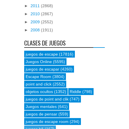
►
2011
(2868)
►
2010
(2867)
►
2009
(2552)
►
2008
(1911)
CLASES DE JUEGOS
juegos de escape
(17816)
Juegos Online
(5595)
juegos de escapar
(4260)
Escape Room
(3804)
point and click
(2552)
objetos ocultos
(1352)
Riddle
(798)
juegos de point and clik
(747)
Juegos mentales
(641)
juegos de pensar
(559)
juegos de escape room
(294)