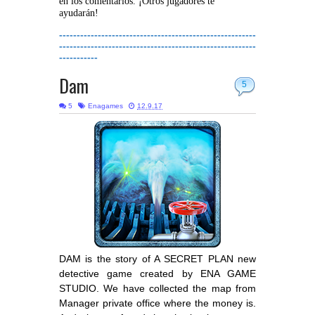
en los comentarios. ¡Otros jugadores te
ayudarán!
--------------------------------------------------------
--------------------------------------------------------
-----------
Dam
5
5
Enagames
12.9.17
DAM is the story of A SECRET PLAN new
detective game created by ENA GAME
STUDIO. We have collected the map from
Manager private office where the money is.