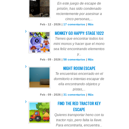
En este juego de escape de
prisión, has sido condenado
recientemente por asesinar a
cinco personas,...
Feb - 12 - 2026 |
17 comentarios
|
Más
MONKEY GO HAPPY: STAGE 1022
Tienes que encontrar todos los
mini monos y hacer que el mono
sea feliz encontrando elementos
y...
Feb - 09 - 2026 |
58 comentarios
|
Más
NIGHT ROOM ESCAPE
Te encuentras encerrado en el
dormitorio e intentas escapar de
ella encontrando objetos y
pistas,...
Feb - 09 - 2026 |
31 comentarios
|
Más
FIND THE RED TRACTOR KEY
ESCAPE
Quieres transportar heno con tu
tractor rojo, pero falta la llave.
Para encontrarla, encuentra...