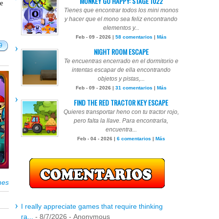
MONKEY GO HAPPY: STAGE 1022
te
Tienes que encontrar todos los mini monos
y hacer que el mono sea feliz encontrando
elementos y...
Feb - 09 - 2026 |
58 comentarios
|
Más
9
NIGHT ROOM ESCAPE
Te encuentras encerrado en el dormitorio e
intentas escapar de ella encontrando
objetos y pistas,...
Feb - 09 - 2026 |
31 comentarios
|
Más
FIND THE RED TRACTOR KEY ESCAPE
Quieres transportar heno con tu tractor rojo,
pero falta la llave. Para encontrarla,
encuentra...
Feb - 04 - 2026 |
6 comentarios
|
Más
mes
I really appreciate games that require thinking
ra...
- 8/7/2026
- Anonymous