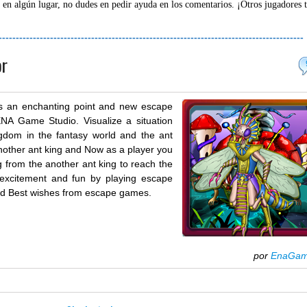
 en algún lugar, no dudes en pedir ayuda en los comentarios. ¡Otros jugadores 
-----------------------------------------------------------------------------------------
or
is an enchanting point and new escape
A Game Studio. Visualize a situation
gdom in the fantasy world and the ant
nother ant king and Now as a player you
g from the another ant king to reach the
 excitement and fun by playing escape
nd Best wishes from escape games.
por
EnaGa