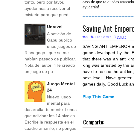
tonto, pero por favor,
caso de que te quedes atascado
ayudarán!
ayúdennos a resolver el
misterio para que pued...
----------------------------------
Saving Ant Emper
Unravel
A petición de
9
Ena Games
2.8.17
Gabu publico
unos juegos de
SAVING ANT EMPEROR
Rinnogogo , que se me
game developed by the EN
habían pasado de publicar.
that there was an ant kin
Nota del autor: "He creado
king was arrested by the a
un juego de pu...
have to rescue the ant kin
next level.. Have greater
Juego Mental
games daily. Good Luck a
24
Play This Game
Nuevo juego
mental para
desarrollar tu mente Tienes
que adivinar los 14 niveles .
Comparte:
Escribe la respuesta en el
cuadro amarillo, no pongas