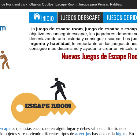
 de Point and click, Objetos Ocultos, Escape Room, Juegos para Pensar, Riddles.
JUEGOS DE ESCAPE
JUEGOS DE RI
INICIO
Un
juego de escape room
,
juego de escape
o
escap
objetivo es conseguir escapar, los jugadores deberán s
desenlazando una historia y conseguir escapar. Los
ju
ingenio y habilidad
, lo importante en los juegos de
es
consigue más dinamismo y ayudan a crear un vínculo en
Nuevos Juegos de Escape Roo
escape
es que estás encerrado en algún lugar y debes salir de allí mirando
do objetos y resolviendo diferentes tipos de
acertijos
basados en la
lógica
. En