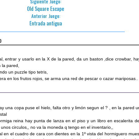
Siguiente Juego:
Old Square Escape
Anterior Juego:
Entrada antigua
o
al, entrar y usarlo en la X de la pared, da un baston ,dice crowbar, ha
n la pared,
o un puzzle tipo tetris,
era en los frutos rojos, se arma una red de pescar o cazar mariposas..
ay una copa puse el hielo, falta otro y limón segun el ? , en la pared u
stal
ormiga reina hay punta de lanza en el piso y un libro en escalerita de
nos circulos,, no va la moneda q tengo en el inventario,,
tal en el cuadro de cara con dientes en la 1º vista del hormiguero mues