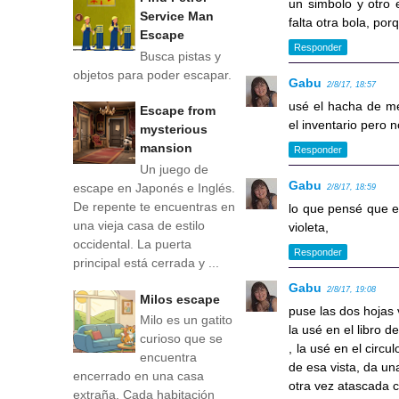
un simbolo y otro e
Service Man
falta otra bola, por
Escape
Responder
Busca pistas y
objetos para poder escapar.
Gabu
2/8/17, 18:57
usé el hacha de me
Escape from
el inventario pero
mysterious
mansion
Responder
Un juego de
Gabu
escape en Japonés e Inglés.
2/8/17, 18:59
De repente te encuentras en
lo que pensé que e
una vieja casa de estilo
violeta,
occidental. La puerta
Responder
principal está cerrada y ...
Gabu
2/8/17, 19:08
Milos escape
puse las dos hojas v
Milo es un gatito
la usé en el libro d
curioso que se
, la usé en el circu
encuentra
de esa vista, da un
encerrado en una casa
otra vez atascada c
extraña. Cada habitación