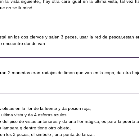
n la vista siguiente,, hay otra cara igual en la ultima vista, tal vez h
que no se iluminó
tal en los dos ciervos y salen 3 peces, usar la red de pescar,estan e
 no encuentro donde van
ran 2 monedas eran rodajas de limon que van en la copa, da otra hoj
ioletas en la flor de la fuente y da poción roja,
e ultima vista y da 4 esferas azules,
lo del piso de vistas anteriores y da una flor mágica, es para la puerta a
a lampara q dentro tiene otro objeto,
on los 3 peces, el simbolo , una punta de lanza..