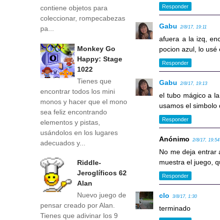
Responder
contiene objetos para
coleccionar, rompecabezas
Gabu
2/8/17, 19:11
pa...
afuera a la izq, en
Monkey Go
pocion azul, lo usé
Happy: Stage
Responder
1022
Tienes que
Gabu
2/8/17, 19:13
encontrar todos los mini
el tubo mágico a la
monos y hacer que el mono
usamos el simbolo q
sea feliz encontrando
Responder
elementos y pistas,
usándolos en los lugares
Anónimo
2/8/17, 19:54
adecuados y...
No me deja entrar a
muestra el juego, 
Riddle-
Jeroglíficos 62
Responder
Alan
Nuevo juego de
clo
3/8/17, 1:30
pensar creado por Alan.
terminado
Tienes que adivinar los 9