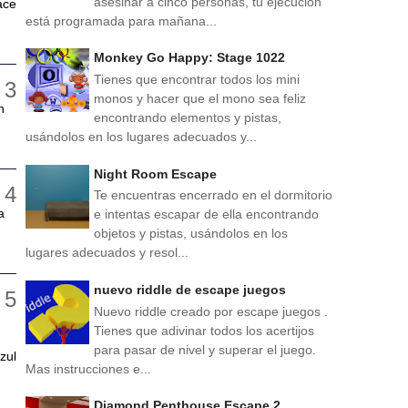
asesinar a cinco personas, tu ejecución
ace
está programada para mañana...
Monkey Go Happy: Stage 1022
Tienes que encontrar todos los mini
monos y hacer que el mono sea feliz
n
encontrando elementos y pistas,
usándolos en los lugares adecuados y...
Night Room Escape
Te encuentras encerrado en el dormitorio
a
e intentas escapar de ella encontrando
objetos y pistas, usándolos en los
lugares adecuados y resol...
nuevo riddle de escape juegos
Nuevo riddle creado por escape juegos .
Tienes que adivinar todos los acertijos
para pasar de nivel y superar el juego.
zul
Mas instrucciones e...
Diamond Penthouse Escape 2