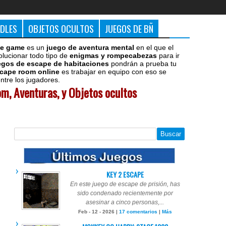
DDLES
OBJETOS OCULTOS
JUEGOS DE BÑ
e game
es un
juego de aventura mental
en el que el
olucionar todo tipo de
enigmas y rompecabezas
para ir
egos de escape de habitaciones
pondrán a prueba tu
cape room online
es trabajar en equipo con eso se
tre los jugadores.
m, Aventuras, y Objetos ocultos
KEY 2 ESCAPE
En este juego de escape de prisión, has
sido condenado recientemente por
asesinar a cinco personas,...
Feb - 12 - 2026 |
17 comentarios
|
Más