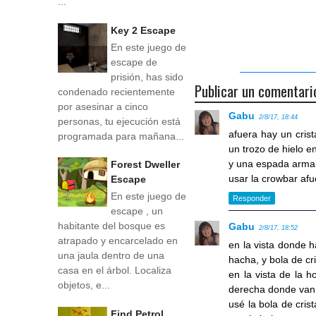
...
Key 2 Escape
En este juego de
escape de
prisión, has sido
Publicar un comentari
condenado recientemente
por asesinar a cinco
Gabu
2/8/17, 18:44
personas, tu ejecución está
afuera hay un crist
programada para mañana...
un trozo de hielo e
y una espada armand
Forest Dweller
usar la crowbar afu
Escape
En este juego de
Responder
escape , un
habitante del bosque es
Gabu
2/8/17, 18:52
atrapado y encarcelado en
en la vista donde h
una jaula dentro de una
hacha, y bola de cri
casa en el árbol. Localiza
en la vista de la h
objetos, e...
derecha donde van u
usé la bola de cris
Find Petrol