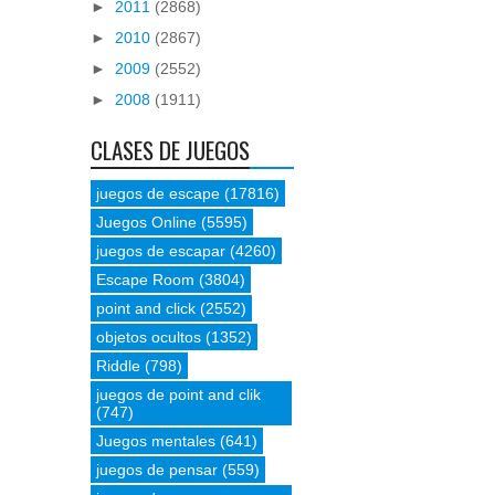
►
2011
(2868)
►
2010
(2867)
►
2009
(2552)
►
2008
(1911)
CLASES DE JUEGOS
juegos de escape
(17816)
Juegos Online
(5595)
juegos de escapar
(4260)
Escape Room
(3804)
point and click
(2552)
objetos ocultos
(1352)
Riddle
(798)
juegos de point and clik
(747)
Juegos mentales
(641)
juegos de pensar
(559)