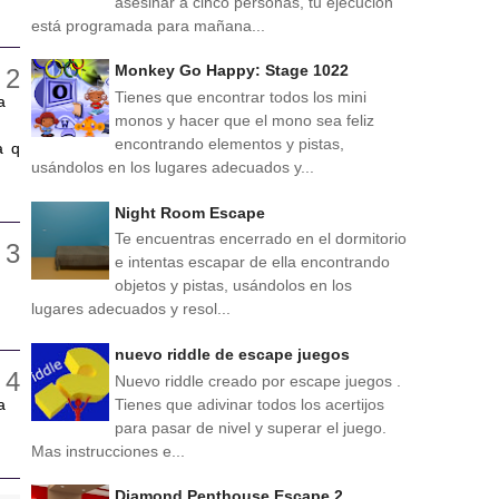
asesinar a cinco personas, tu ejecución
está programada para mañana...
Monkey Go Happy: Stage 1022
Tienes que encontrar todos los mini
a
monos y hacer que el mono sea feliz
encontrando elementos y pistas,
a q
usándolos en los lugares adecuados y...
Night Room Escape
Te encuentras encerrado en el dormitorio
e intentas escapar de ella encontrando
objetos y pistas, usándolos en los
lugares adecuados y resol...
nuevo riddle de escape juegos
Nuevo riddle creado por escape juegos .
Tienes que adivinar todos los acertijos
a
para pasar de nivel y superar el juego.
Mas instrucciones e...
Diamond Penthouse Escape 2