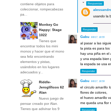
Respuestas
contiene objetos para
coleccionar, rompecabezas
alessandr
pa...
usando la b
Monkey Go
Happy: Stage
Responder
1022
Gabu
9/8/17, 18:55
Tienes que
al pasar a las sigu
encontrar todos los mini
la pista es para los 
monos y hacer que el mono
hay una piña en el 
sea feliz encontrando
y una espada bien 
elementos y pistas,
la espada se usa en
usándolos en los lugares
Responder
adecuados y...
Gabu
Riddle-
9/8/17, 18:59
Jeroglíficos 62
el circulo amarillo 
Alan
flores de colores,
el huevo amarillo v
Nuevo juego de
me queda una flor r
pensar creado por Alan.
Tienes que adivinar los 9
Responder