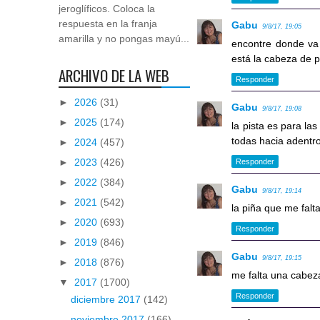
jeroglíficos. Coloca la
respuesta en la franja
Gabu
9/8/17, 19:05
amarilla y no pongas mayú...
encontre donde va l
está la cabeza de p
ARCHIVO DE LA WEB
Responder
►
2026
(31)
Gabu
9/8/17, 19:08
►
2025
(174)
la pista es para las
todas hacia adentro
►
2024
(457)
►
2023
(426)
Responder
►
2022
(384)
Gabu
9/8/17, 19:14
►
2021
(542)
la piña que me falta
►
2020
(693)
Responder
►
2019
(846)
Gabu
9/8/17, 19:15
►
2018
(876)
me falta una cabeza
▼
2017
(1700)
Responder
diciembre 2017
(142)
noviembre 2017
(166)