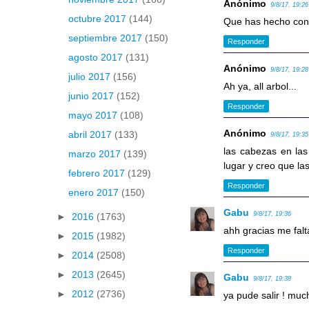
Anónimo
9/8/17, 19:26
octubre 2017
(144)
Que has hecho con
septiembre 2017
(150)
Responder
agosto 2017
(131)
Anónimo
9/8/17, 19:28
julio 2017
(156)
Ah ya, all arbol...
junio 2017
(152)
Responder
mayo 2017
(108)
Anónimo
abril 2017
(133)
9/8/17, 19:35
las cabezas en las
marzo 2017
(139)
lugar y creo que la
febrero 2017
(129)
Responder
enero 2017
(150)
Gabu
9/8/17, 19:36
►
2016
(1763)
ahh gracias me falt
►
2015
(1982)
Responder
►
2014
(2508)
►
2013
(2645)
Gabu
9/8/17, 19:38
►
2012
(2736)
ya pude salir ! muc