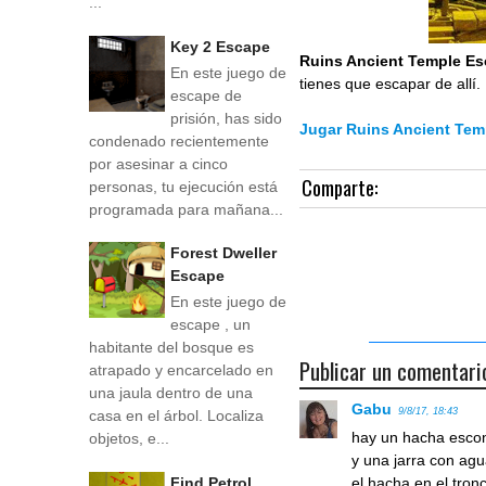
...
Key 2 Escape
Ruins Ancient Temple E
En este juego de
tienes que escapar de allí.
escape de
prisión, has sido
Jugar Ruins Ancient Tem
condenado recientemente
por asesinar a cinco
Comparte:
personas, tu ejecución está
programada para mañana...
Forest Dweller
Escape
En este juego de
escape , un
habitante del bosque es
Publicar un comentari
atrapado y encarcelado en
una jaula dentro de una
Gabu
9/8/17, 18:43
casa en el árbol. Localiza
hay un hacha escond
objetos, e...
y una jarra con agua
Find Petrol
el hacha en el tronc