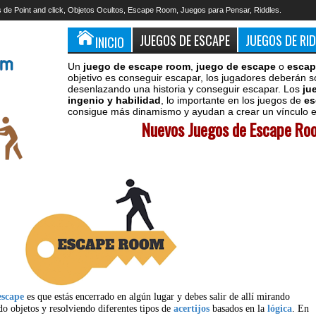
 de Point and click, Objetos Ocultos, Escape Room, Juegos para Pensar, Riddles.
JUEGOS DE ESCAPE
JUEGOS DE RI
INICIO
Un
juego de escape room
,
juego de escape
o
escap
objetivo es conseguir escapar, los jugadores deberán s
desenlazando una historia y conseguir escapar. Los
ju
ingenio y habilidad
, lo importante en los juegos de
es
consigue más dinamismo y ayudan a crear un vínculo en
Nuevos Juegos de Escape Roo
escape
es que estás encerrado en algún lugar y debes salir de allí mirando
do objetos y resolviendo diferentes tipos de
acertijos
basados en la
lógica
. En