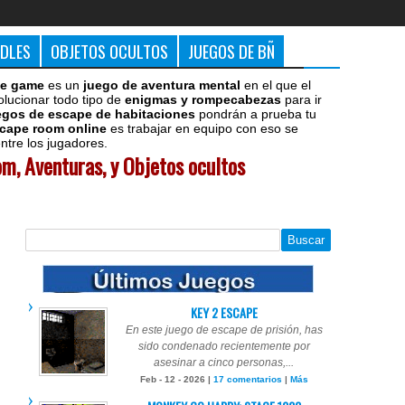
DDLES
OBJETOS OCULTOS
JUEGOS DE BÑ
e game
es un
juego de aventura mental
en el que el
olucionar todo tipo de
enigmas y rompecabezas
para ir
egos de escape de habitaciones
pondrán a prueba tu
cape room online
es trabajar en equipo con eso se
tre los jugadores.
m, Aventuras, y Objetos ocultos
KEY 2 ESCAPE
En este juego de escape de prisión, has
sido condenado recientemente por
asesinar a cinco personas,...
Feb - 12 - 2026 |
17 comentarios
|
Más