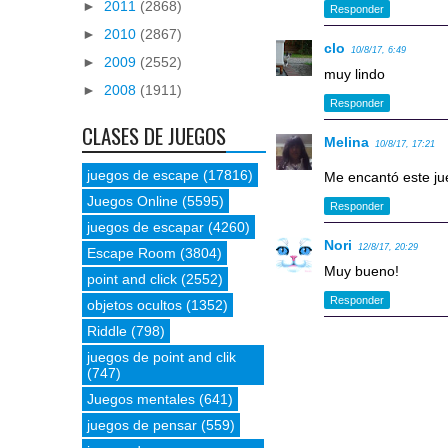
►
2011
(2868)
Responder
►
2010
(2867)
clo
10/8/17, 6:49
►
2009
(2552)
muy lindo
►
2008
(1911)
Responder
CLASES DE JUEGOS
Melina
10/8/17, 17:21
juegos de escape
(17816)
Me encantó este j
Juegos Online
(5595)
Responder
juegos de escapar
(4260)
Nori
12/8/17, 20:29
Escape Room
(3804)
Muy bueno!
point and click
(2552)
Responder
objetos ocultos
(1352)
Riddle
(798)
juegos de point and clik
(747)
Juegos mentales
(641)
juegos de pensar
(559)