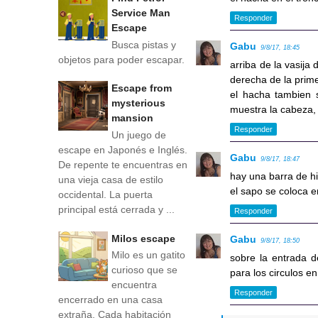
Service Man
Responder
Escape
Busca pistas y
Gabu
9/8/17, 18:45
objetos para poder escapar.
arriba de la vasija
derecha de la prime
Escape from
el hacha tambien 
mysterious
muestra la cabeza,
mansion
Responder
Un juego de
escape en Japonés e Inglés.
Gabu
9/8/17, 18:47
De repente te encuentras en
hay una barra de hi
una vieja casa de estilo
el sapo se coloca en
occidental. La puerta
principal está cerrada y ...
Responder
Milos escape
Gabu
9/8/17, 18:50
Milo es un gatito
sobre la entrada d
curioso que se
para los circulos en 
encuentra
Responder
encerrado en una casa
extraña. Cada habitación