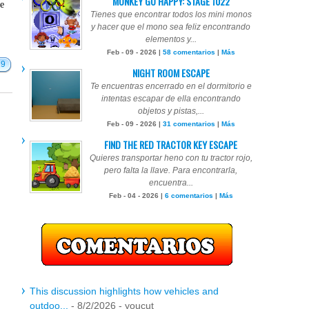
MONKEY GO HAPPY: STAGE 1022
te
Tienes que encontrar todos los mini monos
y hacer que el mono sea feliz encontrando
elementos y...
Feb - 09 - 2026 |
58 comentarios
|
Más
19
NIGHT ROOM ESCAPE
Te encuentras encerrado en el dormitorio e
intentas escapar de ella encontrando
objetos y pistas,...
Feb - 09 - 2026 |
31 comentarios
|
Más
FIND THE RED TRACTOR KEY ESCAPE
Quieres transportar heno con tu tractor rojo,
pero falta la llave. Para encontrarla,
encuentra...
Feb - 04 - 2026 |
6 comentarios
|
Más
This discussion highlights how vehicles and
outdoo...
- 8/2/2026
- youcut