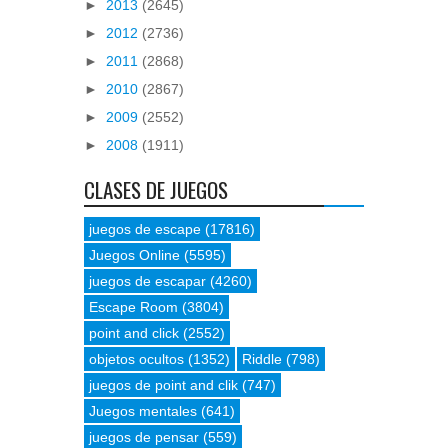
►
2013
(2645)
►
2012
(2736)
►
2011
(2868)
►
2010
(2867)
►
2009
(2552)
►
2008
(1911)
CLASES DE JUEGOS
juegos de escape
(17816)
Juegos Online
(5595)
juegos de escapar
(4260)
Escape Room
(3804)
point and click
(2552)
objetos ocultos
(1352)
Riddle
(798)
juegos de point and clik
(747)
Juegos mentales
(641)
juegos de pensar
(559)