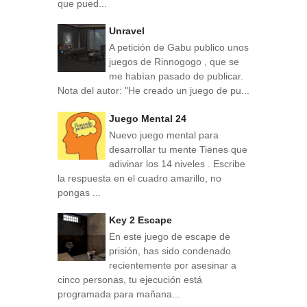
que pued...
Unravel
A petición de Gabu publico unos
juegos de Rinnogogo , que se
me habían pasado de publicar.
Nota del autor: "He creado un juego de pu...
Juego Mental 24
Nuevo juego mental para
desarrollar tu mente Tienes que
adivinar los 14 niveles . Escribe
la respuesta en el cuadro amarillo, no
pongas ...
Key 2 Escape
En este juego de escape de
prisión, has sido condenado
recientemente por asesinar a
cinco personas, tu ejecución está
programada para mañana...