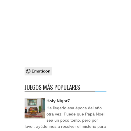
Emoticon
JUEGOS MÁS POPULARES
Holy Night7
Ha llegado esa época del año
otra vez. Puede que Papá Noel
sea un poco tonto, pero por
favor, ayúdennos a resolver el misterio para