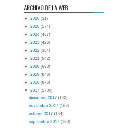
ARCHIVO DE LA WEB
►
2026
(31)
►
2025
(174)
►
2024
(457)
►
2023
(426)
►
2022
(384)
►
2021
(542)
►
2020
(693)
►
2019
(846)
►
2018
(876)
▼
2017
(1700)
diciembre 2017
(142)
noviembre 2017
(166)
octubre 2017
(144)
septiembre 2017
(150)