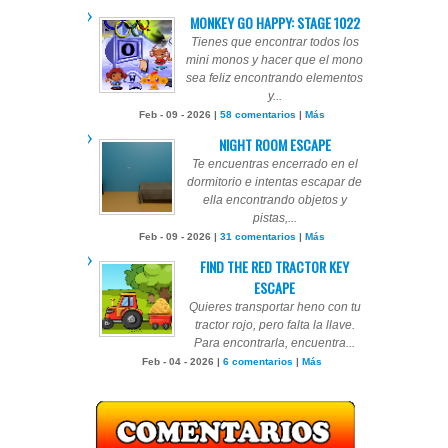
MONKEY GO HAPPY: STAGE 1022
Tienes que encontrar todos los
mini monos y hacer que el mono
sea feliz encontrando elementos
y...
Feb - 09 - 2026 |
58 comentarios
|
Más
NIGHT ROOM ESCAPE
Te encuentras encerrado en el
dormitorio e intentas escapar de
ella encontrando objetos y
pistas,...
Feb - 09 - 2026 |
31 comentarios
|
Más
FIND THE RED TRACTOR KEY
ESCAPE
Quieres transportar heno con tu
tractor rojo, pero falta la llave.
Para encontrarla, encuentra...
Feb - 04 - 2026 |
6 comentarios
|
Más