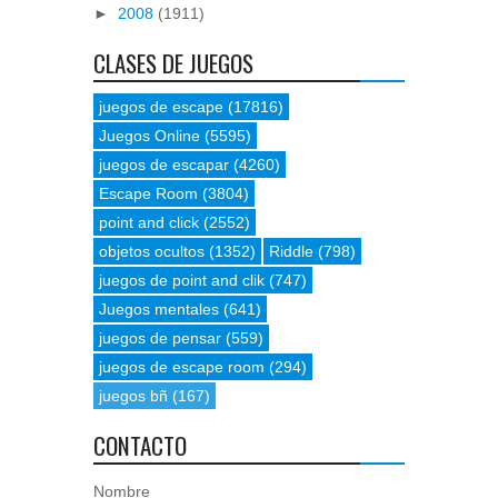
►
2008
(1911)
CLASES DE JUEGOS
juegos de escape
(17816)
Juegos Online
(5595)
juegos de escapar
(4260)
Escape Room
(3804)
point and click
(2552)
objetos ocultos
(1352)
Riddle
(798)
juegos de point and clik
(747)
Juegos mentales
(641)
juegos de pensar
(559)
juegos de escape room
(294)
juegos bñ
(167)
CONTACTO
Nombre