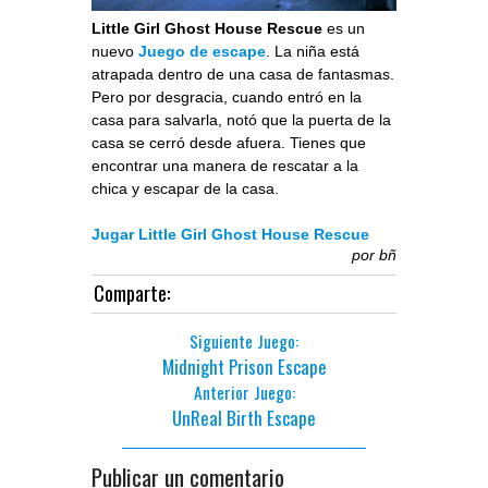
Little Girl Ghost House Rescue
es un
nuevo
Juego de escape
. La niña está
atrapada dentro de una casa de fantasmas.
Pero por desgracia, cuando entró en la
casa para salvarla, notó que la puerta de la
casa se cerró desde afuera. Tienes que
encontrar una manera de rescatar a la
chica y escapar de la casa.
Jugar Little Girl Ghost House Rescue
por
bñ
Comparte:
Siguiente Juego:
Midnight Prison Escape
Anterior Juego:
UnReal Birth Escape
Publicar un comentario