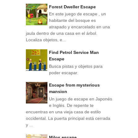
Forest Dweller Escape
En este juego de escape , un
habitante del bosque es
atrapado y encarcelado en una
jaula dentro de una casa en el árbol.
Localiza objetos, e...
Find Petrol Service Man
Escape
Busca pistas y objetos para
poder escapar.
Escape from mysterious
mansion
Un juego de escape en Japonés
e Inglés. De repente te
encuentras en una vieja casa de estilo
occidental. La puerta principal está cerrada
y ...
Milos escape