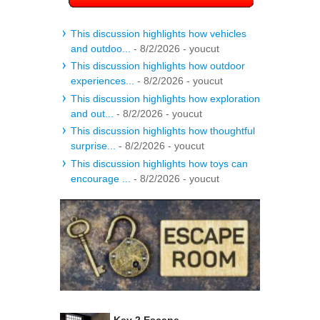
This discussion highlights how vehicles
and outdoo...
- 8/2/2026
- youcut
This discussion highlights how outdoor
experiences...
- 8/2/2026
- youcut
This discussion highlights how exploration
and out...
- 8/2/2026
- youcut
This discussion highlights how thoughtful
surprise...
- 8/2/2026
- youcut
This discussion highlights how toys can
encourage ...
- 8/2/2026
- youcut
Key 2 Escape