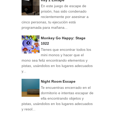
En este juego de escape de
prisión, has sido condenado
recientemente por asesinar a
cinco personas, tu ejecución está
programada para mañana...
Monkey Go Happy: Stage
1022
Tienes que encontrar todos los
mini monos y hacer que el
mono sea feliz encontrando elementos y
pistas, usándolos en los lugares adecuados
y...
Night Room Escape
Te encuentras encerrado en el
dormitorio e intentas escapar de
ella encontrando objetos y
pistas, usándolos en los lugares adecuados
y resol...