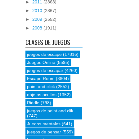
►
2011
(2868)
►
2010
(2867)
►
2009
(2552)
►
2008
(1911)
CLASES DE JUEGOS
juegos de escape
(17816)
Juegos Online
(5595)
juegos de escapar
(4260)
Escape Room
(3804)
point and click
(2552)
objetos ocultos
(1352)
Riddle
(798)
juegos de point and clik
(747)
Juegos mentales
(641)
juegos de pensar
(559)