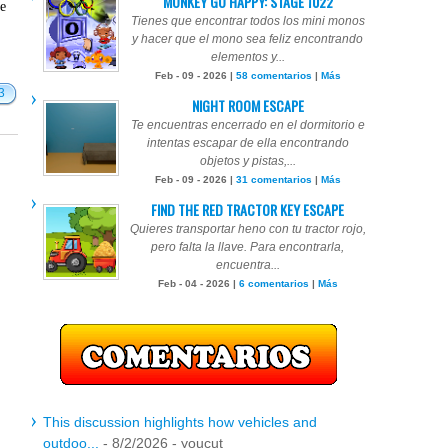
MONKEY GO HAPPY: STAGE 1022
te
Tienes que encontrar todos los mini monos
y hacer que el mono sea feliz encontrando
elementos y...
Feb - 09 - 2026 |
58 comentarios
|
Más
3
NIGHT ROOM ESCAPE
Te encuentras encerrado en el dormitorio e
intentas escapar de ella encontrando
objetos y pistas,...
Feb - 09 - 2026 |
31 comentarios
|
Más
FIND THE RED TRACTOR KEY ESCAPE
Quieres transportar heno con tu tractor rojo,
pero falta la llave. Para encontrarla,
encuentra...
Feb - 04 - 2026 |
6 comentarios
|
Más
This discussion highlights how vehicles and
outdoo...
- 8/2/2026
- youcut