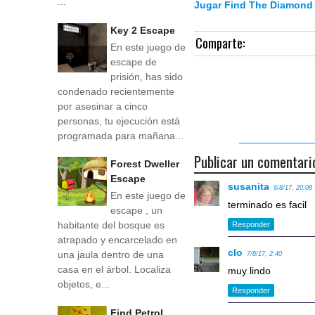
...
Jugar Find The Diamond
Key 2 Escape
Comparte:
En este juego de
escape de
prisión, has sido
condenado recientemente
por asesinar a cinco
personas, tu ejecución está
programada para mañana...
Publicar un comentari
Forest Dweller
Escape
susanita
6/8/17, 20:08
En este juego de
terminado es facil
escape , un
habitante del bosque es
Responder
atrapado y encarcelado en
clo
una jaula dentro de una
7/8/17, 2:40
casa en el árbol. Localiza
muy lindo
objetos, e...
Responder
Find Petrol