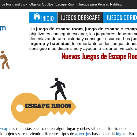
 de Point and click, Objetos Ocultos, Escape Room, Juegos para Pensar, Riddles.
JUEGOS DE ESCAPE
JUEGOS DE RI
INICIO
Un
juego de escape room
,
juego de escape
o
escap
objetivo es conseguir escapar, los jugadores deberán s
desenlazando una historia y conseguir escapar. Los
ju
ingenio y habilidad
, lo importante en los juegos de
es
consigue más dinamismo y ayudan a crear un vínculo en
Nuevos Juegos de Escape Roo
escape
es que estás encerrado en algún lugar y debes salir de allí mirando
do objetos y resolviendo diferentes tipos de
acertijos
basados en la
lógica
. En