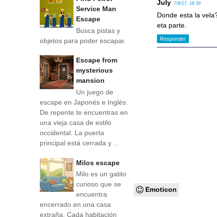
July
7/8/17, 18:39
Service Man
Donde esta la vela?
Escape
eta parte.
Busca pistas y
Responder
objetos para poder escapar.
Escape from
mysterious
mansion
Un juego de
escape en Japonés e Inglés.
De repente te encuentras en
una vieja casa de estilo
occidental. La puerta
principal está cerrada y ...
Milos escape
Milo es un gatito
curioso que se
Emoticon
encuentra
encerrado en una casa
extraña. Cada habitación