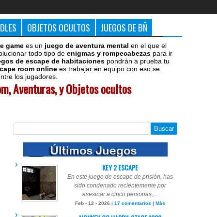
DDLES
OBJETOS OCULTOS
JUEGOS DE BÑ
e game
es un
juego de aventura mental
en el que el
olucionar todo tipo de
enigmas y rompecabezas
para ir
egos de escape de habitaciones
pondrán a prueba tu
cape room online
es trabajar en equipo con eso se
tre los jugadores.
m, Aventuras, y Objetos ocultos
KEY 2 ESCAPE
En este juego de escape de prisión, has
sido condenado recientemente por
asesinar a cinco personas,...
Feb - 12 - 2026 |
17 comentarios
|
Más