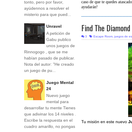
tonto, pero por favor,
caso de que te quedes atascado
ayudarán!
ayúdennos a resolver el
misterio para que pued...
----------------------------------
Find The Diamond
Unravel
A petición de
3
Escape Room
,
juegos de e
Gabu publico
unos juegos de
Rinnogogo , que se me
habían pasado de publicar.
Nota del autor: "He creado
un juego de pu...
Juego Mental
24
Nuevo juego
mental para
desarrollar tu mente Tienes
que adivinar los 14 niveles .
Escribe la respuesta en el
Tu misión en este nuevo
J
cuadro amarillo, no pongas