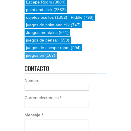
Escape Room
(3804)
point and click
(2552)
objetos ocultos
(1352)
Riddle
(798)
juegos de point and clik
(747)
Juegos mentales
(641)
juegos de pensar
(559)
juegos de escape room
(294)
juegos bñ
(167)
CONTACTO
Nombre
Correo electrónico
*
Mensaje
*