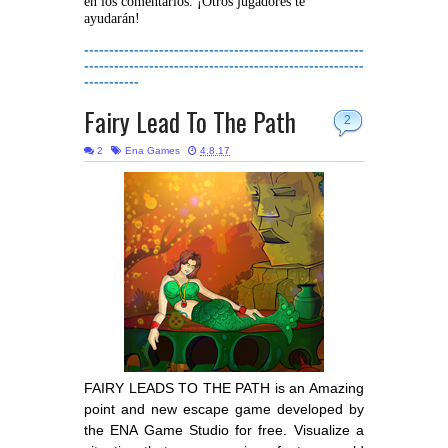
en los comentarios. ¡Otros jugadores te
ayudarán!
--------------------------------------------------------
--------------------------------------------------------
-----------
Fairy Lead To The Path
2
2
Ena Games
4.8.17
FAIRY LEADS TO THE PATH
is an Amazing
point and new escape game developed by
the ENA Game Studio for free. Visualize a