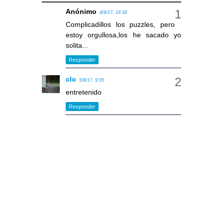
Anónimo
4/8/17, 19:18
Complicadillos los puzzles, pero
estoy orgullosa,los he sacado yo
solita...
Responder
clo
5/8/17, 9:05
entretenido
Responder