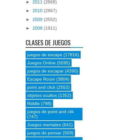
►
2011
(2868)
►
2010
(2867)
►
2009
(2552)
►
2008
(1911)
CLASES DE JUEGOS
juegos de escape
(17816)
Juegos Online
(5595)
juegos de escapar
(4260)
Escape Room
(3804)
point and click
(2552)
objetos ocultos
(1352)
Riddle
(798)
juegos de point and clik
(747)
Juegos mentales
(641)
juegos de pensar
(559)