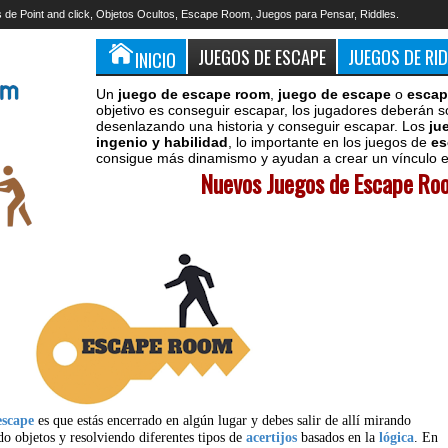
 de Point and click, Objetos Ocultos, Escape Room, Juegos para Pensar, Riddles.
JUEGOS DE ESCAPE
JUEGOS DE RI
INICIO
Un
juego de escape room
,
juego de escape
o
escap
objetivo es conseguir escapar, los jugadores deberán s
desenlazando una historia y conseguir escapar. Los
ju
ingenio y habilidad
, lo importante en los juegos de
es
consigue más dinamismo y ayudan a crear un vínculo en
Nuevos Juegos de Escape Roo
escape
es que estás encerrado en algún lugar y debes salir de allí mirando
do objetos y resolviendo diferentes tipos de
acertijos
basados en la
lógica
. En