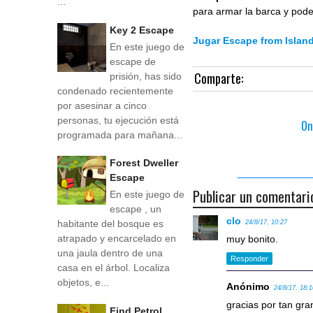
...
para armar la barca y poder
Key 2 Escape
Jugar Escape from Islan
En este juego de
escape de
Comparte:
prisión, has sido
condenado recientemente
por asesinar a cinco
personas, tu ejecución está
On
programada para mañana...
Forest Dweller
Escape
Publicar un comentari
En este juego de
escape , un
clo
habitante del bosque es
24/8/17, 10:27
atrapado y encarcelado en
muy bonito.
una jaula dentro de una
Responder
casa en el árbol. Localiza
objetos, e...
Anónimo
24/8/17, 18:
gracias por tan gr
Find Petrol