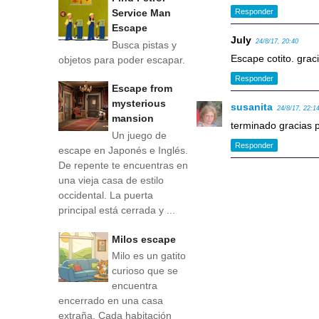
Service Man
Responder
Escape
July
24/8/17, 20:40
Busca pistas y
Escape cotito. grac
objetos para poder escapar.
Responder
Escape from
mysterious
susanita
24/8/17, 22:1
mansion
terminado gracias p
Un juego de
Responder
escape en Japonés e Inglés.
De repente te encuentras en
una vieja casa de estilo
occidental. La puerta
principal está cerrada y ...
Milos escape
Milo es un gatito
curioso que se
encuentra
encerrado en una casa
extraña. Cada habitación