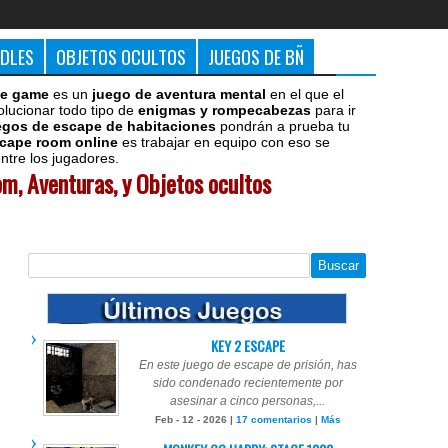
DDLES
OBJETOS OCULTOS
JUEGOS DE BÑ
e game
es un
juego de aventura mental
en el que el
olucionar todo tipo de
enigmas y rompecabezas
para ir
egos de escape de habitaciones
pondrán a prueba tu
cape room online
es trabajar en equipo con eso se
tre los jugadores.
m, Aventuras, y Objetos ocultos
KEY 2 ESCAPE
En este juego de escape de prisión, has
sido condenado recientemente por
asesinar a cinco personas,...
Feb - 12 - 2026 |
17 comentarios
|
Más