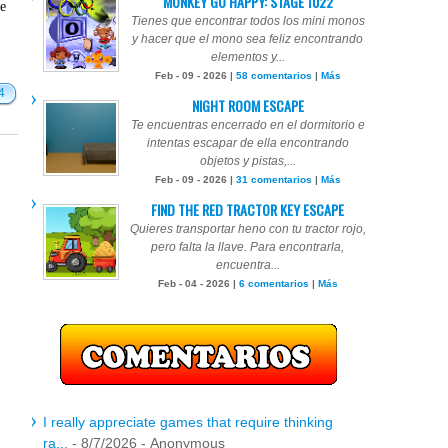
MONKEY GO HAPPY: STAGE 1022
te
Tienes que encontrar todos los mini monos
y hacer que el mono sea feliz encontrando
elementos y...
Feb - 09 - 2026 |
58 comentarios
|
Más
4
NIGHT ROOM ESCAPE
Te encuentras encerrado en el dormitorio e
intentas escapar de ella encontrando
objetos y pistas,...
Feb - 09 - 2026 |
31 comentarios
|
Más
FIND THE RED TRACTOR KEY ESCAPE
Quieres transportar heno con tu tractor rojo,
pero falta la llave. Para encontrarla,
encuentra...
Feb - 04 - 2026 |
6 comentarios
|
Más
I really appreciate games that require thinking
ra...
- 8/7/2026
- Anonymous