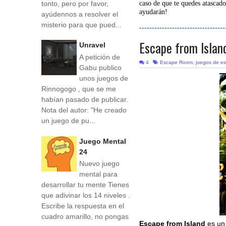
tonto, pero por favor,
caso de que te quedes atascado
ayudarán!
ayúdennos a resolver el
misterio para que pued...
----------------------------------
Escape from Islan
Unravel
A petición de
4
Escape Room
,
juegos de e
Gabu publico
unos juegos de
Rinnogogo , que se me
habían pasado de publicar.
Nota del autor: "He creado
un juego de pu...
Juego Mental
24
Nuevo juego
mental para
desarrollar tu mente Tienes
que adivinar los 14 niveles .
Escribe la respuesta en el
cuadro amarillo, no pongas
Escape from Island
es u