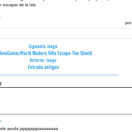
 escapar de la isla.
d
po
Siguiente Juego:
lineGamezWorld Modern Villa Escape The Shield
Anterior Juego:
Entrada antigua
o
10
ande ayuda jajajajajajaaaaaaaaa