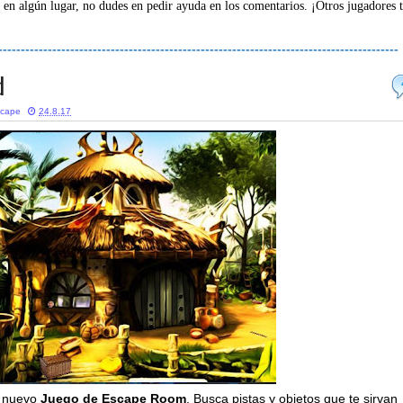
 en algún lugar, no dudes en pedir ayuda en los comentarios. ¡Otros jugadores 
-----------------------------------------------------------------------------------------
d
scape
24.8.17
n nuevo
Juego de Escape Room
. Busca pistas y objetos que te sirvan