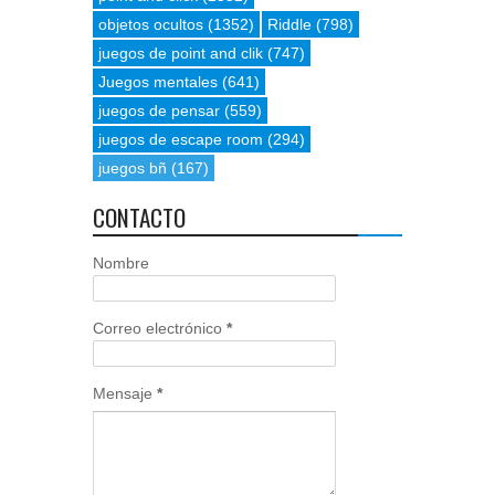
objetos ocultos
(1352)
Riddle
(798)
juegos de point and clik
(747)
Juegos mentales
(641)
juegos de pensar
(559)
juegos de escape room
(294)
juegos bñ
(167)
CONTACTO
Nombre
Correo electrónico
*
Mensaje
*