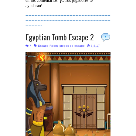
en los comentarios. ¡Otros jugadores te
ayudarán!
--------------------------------------------------------
--------------------------------------------------------
-----------
Egyptian Tomb Escape 2
7
7
Escape Room
,
juegos de escape
8.8.17