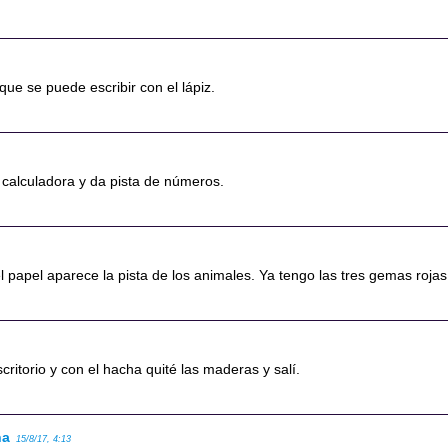
que se puede escribir con el lápiz.
 calculadora y da pista de números.
 papel aparece la pista de los animales. Ya tengo las tres gemas rojas
scritorio y con el hacha quité las maderas y salí.
na
15/8/17, 4:13