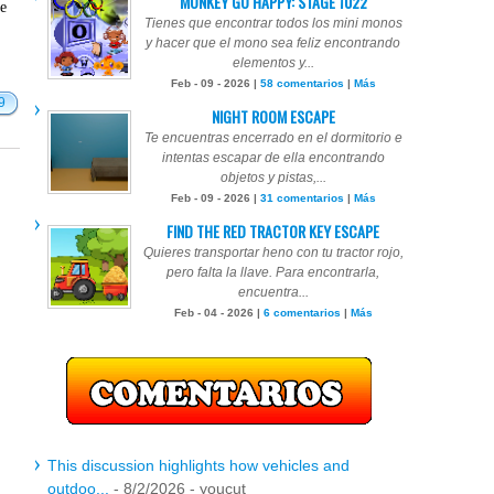
MONKEY GO HAPPY: STAGE 1022
te
Tienes que encontrar todos los mini monos
y hacer que el mono sea feliz encontrando
elementos y...
Feb - 09 - 2026 |
58 comentarios
|
Más
9
NIGHT ROOM ESCAPE
Te encuentras encerrado en el dormitorio e
intentas escapar de ella encontrando
objetos y pistas,...
Feb - 09 - 2026 |
31 comentarios
|
Más
FIND THE RED TRACTOR KEY ESCAPE
Quieres transportar heno con tu tractor rojo,
pero falta la llave. Para encontrarla,
encuentra...
Feb - 04 - 2026 |
6 comentarios
|
Más
This discussion highlights how vehicles and
outdoo...
- 8/2/2026
- youcut