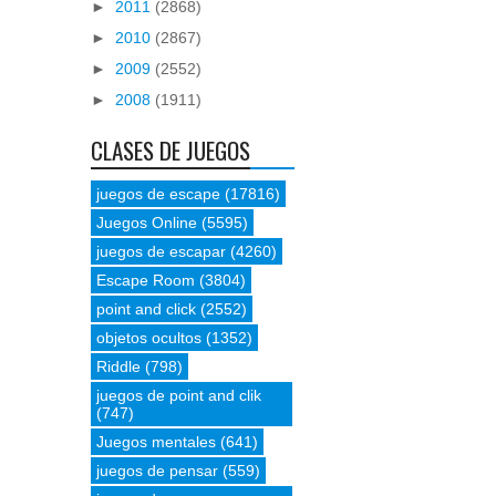
►
2011
(2868)
►
2010
(2867)
►
2009
(2552)
►
2008
(1911)
CLASES DE JUEGOS
juegos de escape
(17816)
Juegos Online
(5595)
juegos de escapar
(4260)
Escape Room
(3804)
point and click
(2552)
objetos ocultos
(1352)
Riddle
(798)
juegos de point and clik
(747)
Juegos mentales
(641)
juegos de pensar
(559)