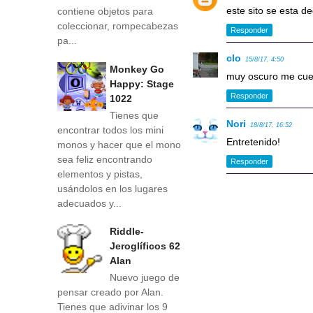
este sito se esta 
contiene objetos para
coleccionar, rompecabezas
Responder
pa...
clo
15/8/17, 4:50
Monkey Go
muy oscuro me cues
Happy: Stage
Responder
1022
Tienes que
Nori
18/8/17, 16:52
encontrar todos los mini
Entretenido!
monos y hacer que el mono
sea feliz encontrando
Responder
elementos y pistas,
usándolos en los lugares
adecuados y...
Riddle-
Jeroglíficos 62
Alan
Nuevo juego de
pensar creado por Alan.
Tienes que adivinar los 9