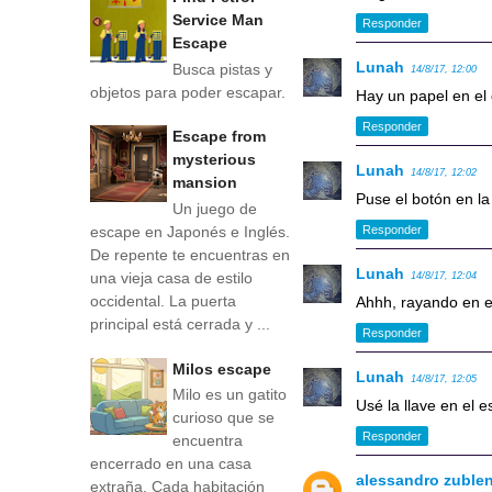
Service Man
Responder
Escape
Lunah
Busca pistas y
14/8/17, 12:00
objetos para poder escapar.
Hay un papel en el 
Responder
Escape from
mysterious
Lunah
14/8/17, 12:02
mansion
Puse el botón en la
Un juego de
Responder
escape en Japonés e Inglés.
De repente te encuentras en
Lunah
una vieja casa de estilo
14/8/17, 12:04
occidental. La puerta
Ahhh, rayando en el
principal está cerrada y ...
Responder
Milos escape
Lunah
14/8/17, 12:05
Milo es un gatito
Usé la llave en el e
curioso que se
Responder
encuentra
encerrado en una casa
alessandro zuble
extraña. Cada habitación