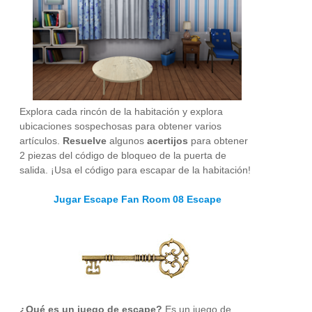
Explora cada rincón de la habitación y explora
ubicaciones sospechosas para obtener varios
artículos.
Resuelve
algunos
acertijos
para obtener
2 piezas del código de bloqueo de la puerta de
salida. ¡Usa el código para escapar de la habitación!
Jugar Escape Fan Room 08 Escape
¿Qué es un juego de escape?
Es un juego de