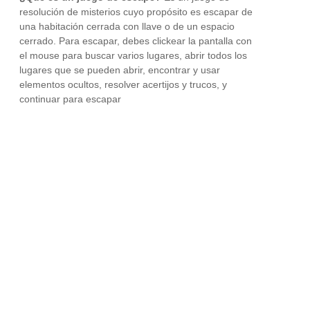
resolución de misterios cuyo propósito es escapar de
una habitación cerrada con llave o de un espacio
cerrado. Para escapar, debes clickear la pantalla con
el mouse para buscar varios lugares, abrir todos los
lugares que se pueden abrir, encontrar y usar
elementos ocultos, resolver acertijos y trucos, y
continuar para escapar