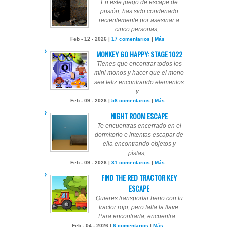
En este juego de escape de
prisión, has sido condenado
recientemente por asesinar a
cinco personas,...
Feb - 12 - 2026 |
17 comentarios
|
Más
MONKEY GO HAPPY: STAGE 1022
Tienes que encontrar todos los
mini monos y hacer que el mono
sea feliz encontrando elementos
y...
Feb - 09 - 2026 |
58 comentarios
|
Más
NIGHT ROOM ESCAPE
Te encuentras encerrado en el
dormitorio e intentas escapar de
ella encontrando objetos y
pistas,...
Feb - 09 - 2026 |
31 comentarios
|
Más
FIND THE RED TRACTOR KEY
ESCAPE
Quieres transportar heno con tu
tractor rojo, pero falta la llave.
Para encontrarla, encuentra...
Feb - 04 - 2026 |
6 comentarios
|
Más