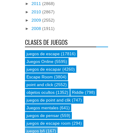
►
2011
(2868)
►
2010
(2867)
►
2009
(2552)
►
2008
(1911)
CLASES DE JUEGOS
juegos de escape
(17816)
Juegos Online
(5595)
juegos de escapar
(4260)
Escape Room
(3804)
point and click
(2552)
objetos ocultos
(1352)
Riddle
(798)
juegos de point and clik
(747)
Juegos mentales
(641)
juegos de pensar
(559)
juegos de escape room
(294)
juegos bñ
(167)