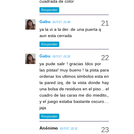
cuadrada de color
Responder
Gabu
31/7/17, 21:49
ya la vi a la der. de una puerta q
aun esta cerrada
Responder
Gabu
31/7/17, 21:52
ya pude salir ! gracias Idox por
las pistas! muy bueno ! la pista para
ordenar los ultimos simbolos esta en
la pared izq, de la vista donde hay
una bolsa de residuos en el piso... el
cuadro de las caras me dio miedito,,
y el juego estaba bastante oscuro....
jaja
Responder
Anónimo
31/7/17, 22:11