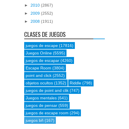
►
2010
(2867)
►
2009
(2552)
►
2008
(1911)
CLASES DE JUEGOS
juegos de escape
(17816)
Juegos Online
(5595)
juegos de escapar
(4260)
Escape Room
(3804)
point and click
(2552)
objetos ocultos
(1352)
Riddle
(798)
juegos de point and clik
(747)
Juegos mentales
(641)
juegos de pensar
(559)
juegos de escape room
(294)
juegos bñ
(167)