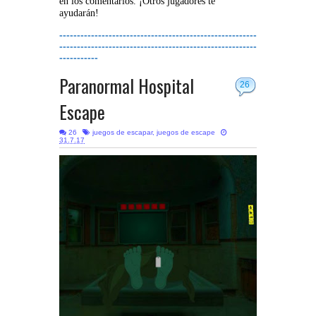
en los comentarios. ¡Otros jugadores te
ayudarán!
--------------------------------------------------------
--------------------------------------------------------
-----------
Paranormal Hospital
26
Escape
26
juegos de escapar
,
juegos de escape
31.7.17