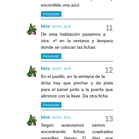
escondida una azul.
Responder
Idox
31/7/17, 19:18
De esta habitación pasamos a
otra: nº en la ventana y lámpara
donde se colocan las fichas.
Responder
Idox
31/7/17, 19:19
En el pasillo, en la ventana de la
dcha hay que pinchar y da pista
para el panel junto a la puerta que
abrimos con la llave. Da otra ficha
Responder
Idox
31/7/17, 19:21
Según avanzamos vamos
encontrando fichas cuadradas
amarillas (tengo 2). Hay que