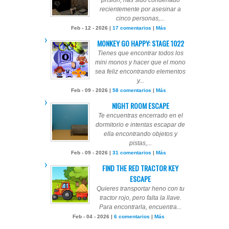
prisión, has sido condenado
recientemente por asesinar a
cinco personas,...
Feb - 12 - 2026 |
17 comentarios
|
Más
MONKEY GO HAPPY: STAGE 1022
Tienes que encontrar todos los
mini monos y hacer que el mono
sea feliz encontrando elementos
y...
Feb - 09 - 2026 |
58 comentarios
|
Más
NIGHT ROOM ESCAPE
Te encuentras encerrado en el
dormitorio e intentas escapar de
ella encontrando objetos y
pistas,...
Feb - 09 - 2026 |
31 comentarios
|
Más
FIND THE RED TRACTOR KEY
ESCAPE
Quieres transportar heno con tu
tractor rojo, pero falta la llave.
Para encontrarla, encuentra...
Feb - 04 - 2026 |
6 comentarios
|
Más