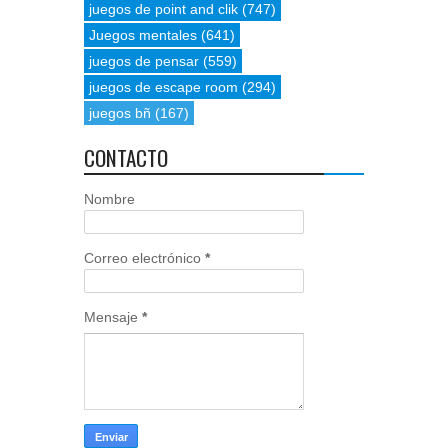
juegos de point and clik
(747)
Juegos mentales
(641)
juegos de pensar
(559)
juegos de escape room
(294)
juegos bñ
(167)
CONTACTO
Nombre
Correo electrónico
*
Mensaje
*