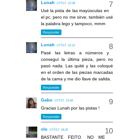
Lunah
17/7/17, 12:08
Usé la pista de las mayúsculas en
el pc, pero no me sirve, también usé
la palabra lego y tampoco, mmm
Responder
Lunah
17/7/17, 12:12
Pasé las letras a números y
conseguí la última pieza, pero no
pasó nada. Las quité y las coloqué
en el orden de las piezas marcadas
de la cama y me dio llave de salida.
Responder
Gabu
17/7/17, 15:45
Gracias Lunah por las pistas !
Responder
clo
17/7/17, 18:26
BASTANTE FEITO. NO ME