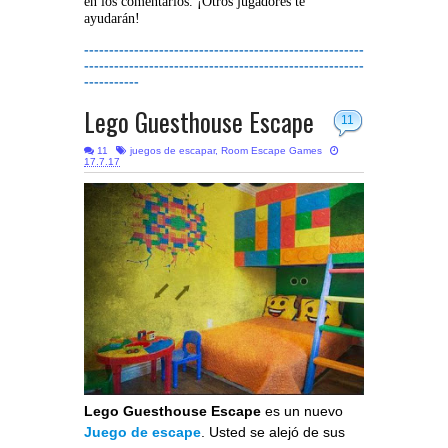
en los comentarios. ¡Otros jugadores te
ayudarán!
--------------------------------------------------------
--------------------------------------------------------
-----------
Lego Guesthouse Escape
11
11
juegos de escapar
,
Room Escape Games
17.7.17
Lego Guesthouse Escape
es un nuevo
Juego de escape
. Usted se alejó de sus