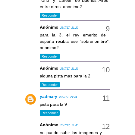
"Uno" y "Cafetín de Buenos Aires"
entre otros. anonimo2
Responder
Anónimo
23/7/17, 21:20
para la 3, el rey emerito de
españa recibia ese "sobrenombre".
anonimo2
Responder
Anónimo
23/7/17, 21:26
alguna pista mas para la 2
Responder
yadmary
23/7/17, 21:44
pista para la 9
Responder
Anónimo
23/7/17, 21:45
no puedo subir las imagenes y