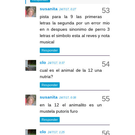
susanita
24/7/17, 0:27
pista para la 9 las primeras
letras la segunda por un error mio
en n despues sinonimo de perro 3
letras el simbolo esta al reves y nota
musical
Responder
clo
24/7/17, 0:37
cual es el animal de la 12 una
nutria?
Responder
susanita
24/7/17, 0:38
en la 12 el animalito es un
mustela putoris furo
Responder
clo
24/7/17, 1:25