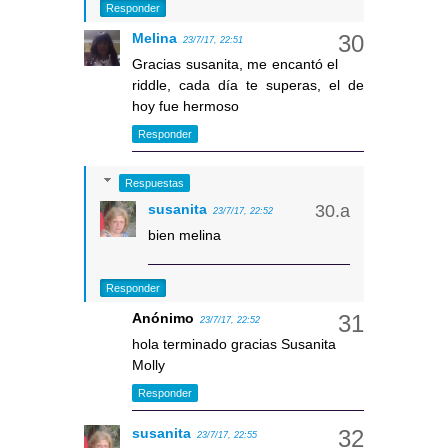
Responder
Melina
23/7/17, 22:51
Gracias susanita, me encantó el
riddle, cada día te superas, el de
hoy fue hermoso
Responder
Respuestas
susanita
23/7/17, 22:52
bien melina
Responder
Anónimo
23/7/17, 22:52
hola terminado gracias Susanita
Molly
Responder
susanita
23/7/17, 22:55