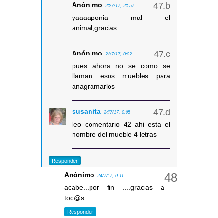
Anónimo
23/7/17, 23:57
yaaaaponia mal el
animal,gracias
Anónimo
24/7/17, 0:02
pues ahora no se como se
llaman esos muebles para
anagramarlos
susanita
24/7/17, 0:05
leo comentario 42 ahi esta el
nombre del mueble 4 letras
Responder
Anónimo
24/7/17, 0:11
acabe...por fin ....gracias a
tod@s
Responder