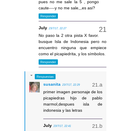
pues no me sale la 5 , pongo
caute----y no me sale,,,es asi?
Responder
July
23/7/17, 22:27
No paso la 2 otra pista X favor.
busque Isla de Indonesia pero no
encuentro ninguna que empiece
como el picapiedrita, y los símbolos.
Responder
Respuestas
susanita
23/7/17, 22:29
primer imagen personaje de los
picapiedras hijo de pablo
marmol,despues isla de
indonesia y las letras
July
23/7/17, 22:41