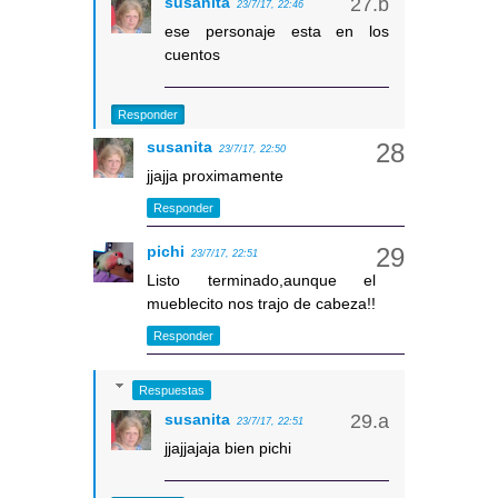
susanita
23/7/17, 22:46
ese personaje esta en los
cuentos
Responder
susanita
23/7/17, 22:50
jjajja proximamente
Responder
pichi
23/7/17, 22:51
Listo terminado,aunque el
mueblecito nos trajo de cabeza!!
Responder
Respuestas
susanita
23/7/17, 22:51
jjajjajaja bien pichi