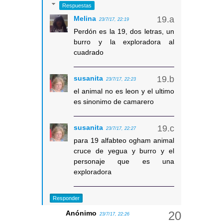
Respuestas
Melina
23/7/17, 22:19
Perdón es la 19, dos letras, un
burro y la exploradora al
cuadrado
susanita
23/7/17, 22:23
el animal no es leon y el ultimo
es sinonimo de camarero
susanita
23/7/17, 22:27
para 19 alfabteo ogham animal
cruce de yegua y burro y el
personaje que es una
exploradora
Responder
Anónimo
23/7/17, 22:26