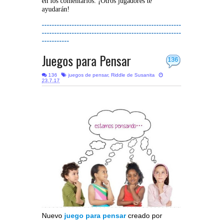
en los comentarios. ¡Otros jugadores te
ayudarán!
--------------------------------------------------------
--------------------------------------------------------
-----------
Juegos para Pensar
136
136
juegos de pensar
,
Riddle de Susanita
23.7.17
Nuevo
juego para pensar
creado por