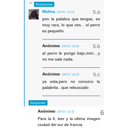
Respuestas
Melina
23/7/17, 21:13
pon la palabra que tengas, es
muy rara, lo que ves... el perro
es pequeño
Anónimo
23/7/17, 21:20
al perro le pongo bajo,mini....y
no me sale nada
Anónimo
23/7/17, 21:23
ya esta,pero no conozco la
palabrita...que rebuscado
Responder
Anónimo
23/7/17, 21:02
Para la 4, leer y la ultima imagen
ciudad del sur de francia.