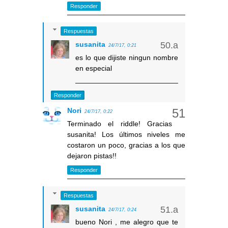
Responder
Respuestas
susanita
24/7/17, 0:21
es lo que dijiste ningun nombre
en especial
Responder
Nori
24/7/17, 0:22
Terminado el riddle! Gracias
susanita! Los últimos niveles me
costaron un poco, gracias a los que
dejaron pistas!!
Responder
Respuestas
susanita
24/7/17, 0:24
bueno Nori , me alegro que te