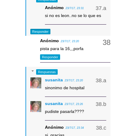
Anónimo
23/7/17, 23:31
si no es leon..no se lo que es
Responder
Anónimo
23/7/17, 23:20
pista para la 16,,,porfa
Responder
Respuestas
susanita
23/7/17, 23:20
sinonimo de hospital
susanita
23/7/17, 23:26
pudiste pasarla????
Anónimo
23/7/17, 23:34
si, gracias