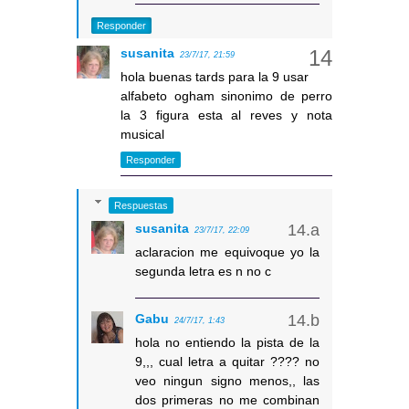
Responder
susanita
23/7/17, 21:59
hola buenas tards para la 9 usar
alfabeto ogham sinonimo de perro
la 3 figura esta al reves y nota
musical
Responder
Respuestas
susanita
23/7/17, 22:09
aclaracion me equivoque yo la
segunda letra es n no c
Gabu
24/7/17, 1:43
hola no entiendo la pista de la
9,,, cual letra a quitar ???? no
veo ningun signo menos,, las
dos primeras no me combinan