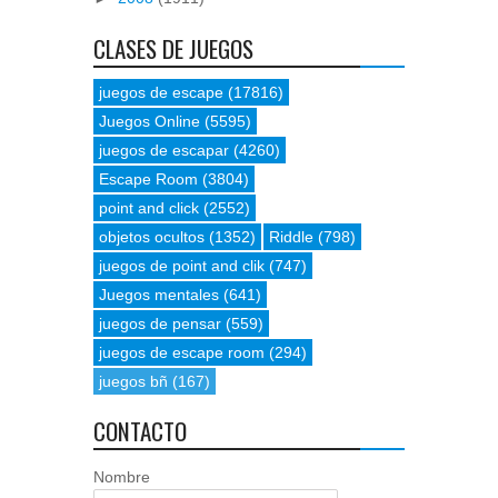
CLASES DE JUEGOS
juegos de escape
(17816)
Juegos Online
(5595)
juegos de escapar
(4260)
Escape Room
(3804)
point and click
(2552)
objetos ocultos
(1352)
Riddle
(798)
juegos de point and clik
(747)
Juegos mentales
(641)
juegos de pensar
(559)
juegos de escape room
(294)
juegos bñ
(167)
CONTACTO
Nombre