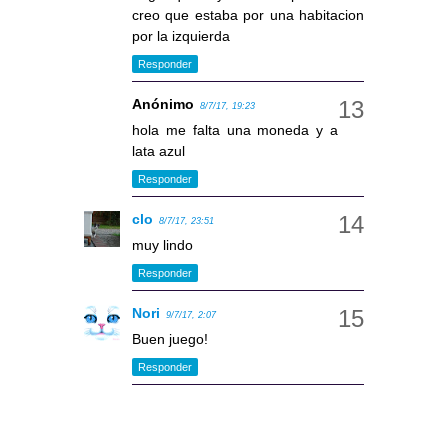
creo que estaba por una habitacion
por la izquierda
Responder
Anónimo
8/7/17, 19:23
hola me falta una moneda y a
lata azul
Responder
clo
8/7/17, 23:51
muy lindo
Responder
Nori
9/7/17, 2:07
Buen juego!
Responder