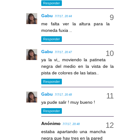
Responder
Gabu
7/7/17, 20:44
me falta ver la altura para la
moneda fuxia ..
Responder
Gabu
7/7/17, 20:47
ya la vi,, moviendo la patineta
negra del medio en la vista de la
pista de colores de las latas..
Responder
Gabu
7/7/17, 20:48
ya pude salir ! muy bueno !
Responder
Anónimo
7/7/17, 20:48
estaba apartando una mancha
negra que hay tres en la pared