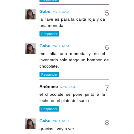
Gabu
7/7/17, 20:32
la llave es para la cajita roja y da
una moneda
Responder
Gabu
7/7/17, 20:34
me falta una moneda y en el
inventario solo tengo un bombon de
chocolate.
Responder
Anónimo
7/7/17, 20:40
el chocolate se pone junto a la
leche en el plato del suelo
Responder
Gabu
7/7/17, 20:41
gracias ! voy a ver