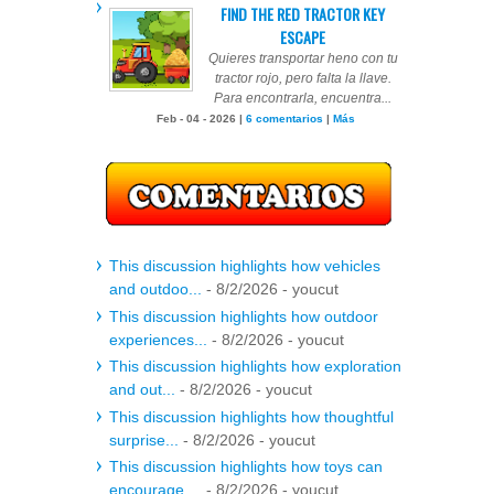
FIND THE RED TRACTOR KEY
ESCAPE
Quieres transportar heno con tu
tractor rojo, pero falta la llave.
Para encontrarla, encuentra...
Feb - 04 - 2026 |
6 comentarios
|
Más
This discussion highlights how vehicles
and outdoo...
- 8/2/2026
- youcut
This discussion highlights how outdoor
experiences...
- 8/2/2026
- youcut
This discussion highlights how exploration
and out...
- 8/2/2026
- youcut
This discussion highlights how thoughtful
surprise...
- 8/2/2026
- youcut
This discussion highlights how toys can
encourage ...
- 8/2/2026
- youcut