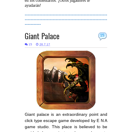
en los comentarios. ¡Otros jugadores te
ayudarán!
--------------------------------------------------------
--------------------------------------------------------
-----------
Giant Palace
15
15
26.7.17
Giant palace is an extraordinary point and
click type escape game developed by E N A
game studio. This place is believed to be