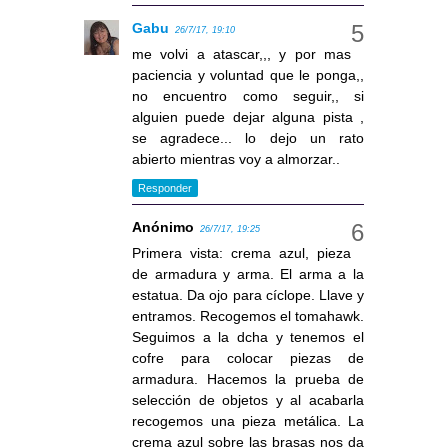
Gabu
26/7/17, 19:10
me volvi a atascar,,, y por mas
paciencia y voluntad que le ponga,,
no encuentro como seguir,, si
alguien puede dejar alguna pista ,
se agradece... lo dejo un rato
abierto mientras voy a almorzar..
Responder
Anónimo
26/7/17, 19:25
Primera vista: crema azul, pieza
de armadura y arma. El arma a la
estatua. Da ojo para cíclope. Llave y
entramos. Recogemos el tomahawk.
Seguimos a la dcha y tenemos el
cofre para colocar piezas de
armadura. Hacemos la prueba de
selección de objetos y al acabarla
recogemos una pieza metálica. La
crema azul sobre las brasas nos da