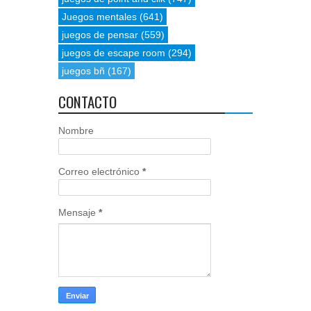
Juegos mentales
(641)
juegos de pensar
(559)
juegos de escape room
(294)
juegos bñ
(167)
CONTACTO
Nombre
Correo electrónico
*
Mensaje
*