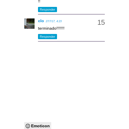
!!
Responder
clo
27/7/17, 4:23
terminado!!!!!!!
Responder
Emoticon