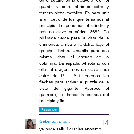
en el sótano en la calavera. Con el
guante y cetro abrimos cofre y
tercera pieza metálica. Es para unir
a un cetro de los que teníamos al
principio. Le ponemos el cilindro y
nos da clave numérica: 3689. Da
pirámide verde para la vista de la
chimenea, arriba a la dcha, bajo el
gancho. Tintura amarilla para esa
misma vista, el escudo de la
columna. Da espada. Al sótano con
ella, al dragón, nos da clave para
cofre de R_L. Ahí tenemos las
flechas para activar el puzzle de la
vista del gigante. Aparece el
guerrero, le damos la espada del
principio y fin.
Responder
Gabu
26/7/17, 19:49
ya pude salir !! gracias anonimo