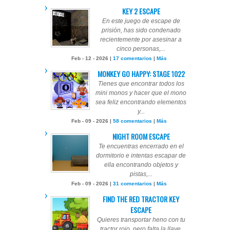
KEY 2 ESCAPE
En este juego de escape de
prisión, has sido condenado
recientemente por asesinar a
cinco personas,...
Feb - 12 - 2026 |
17 comentarios
|
Más
MONKEY GO HAPPY: STAGE 1022
Tienes que encontrar todos los
mini monos y hacer que el mono
sea feliz encontrando elementos
y...
Feb - 09 - 2026 |
58 comentarios
|
Más
NIGHT ROOM ESCAPE
Te encuentras encerrado en el
dormitorio e intentas escapar de
ella encontrando objetos y
pistas,...
Feb - 09 - 2026 |
31 comentarios
|
Más
FIND THE RED TRACTOR KEY
ESCAPE
Quieres transportar heno con tu
tractor rojo, pero falta la llave.