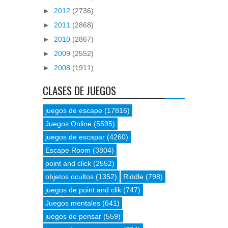
►
2012
(2736)
►
2011
(2868)
►
2010
(2867)
►
2009
(2552)
►
2008
(1911)
CLASES DE JUEGOS
juegos de escape
(17816)
Juegos Online
(5595)
juegos de escapar
(4260)
Escape Room
(3804)
point and click
(2552)
objetos ocultos
(1352)
Riddle
(798)
juegos de point and clik
(747)
Juegos mentales
(641)
juegos de pensar
(559)