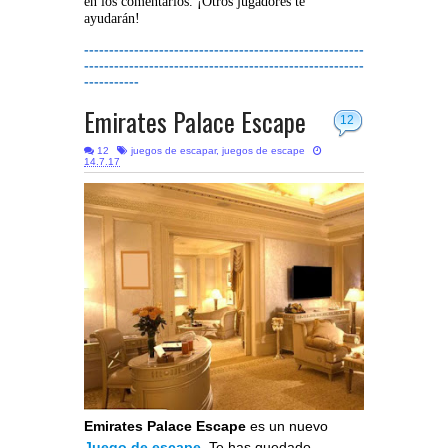
en los comentarios. ¡Otros jugadores te
ayudarán!
--------------------------------------------------------
--------------------------------------------------------
-----------
Emirates Palace Escape
12
12
juegos de escapar
,
juegos de escape
14.7.17
Emirates Palace Escape
es un nuevo
Juego de escape
. Te has quedado