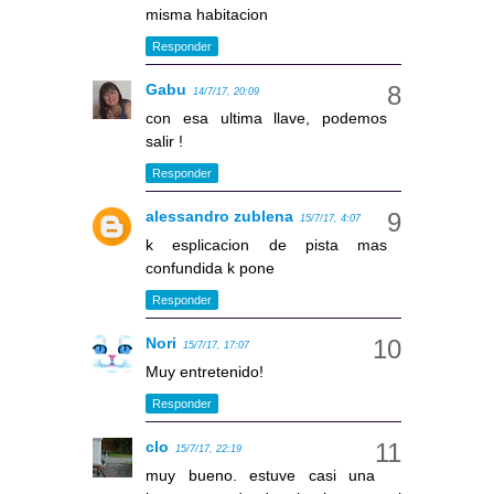
misma habitacion
Responder
Gabu
14/7/17, 20:09
con esa ultima llave, podemos
salir !
Responder
alessandro zublena
15/7/17, 4:07
k esplicacion de pista mas
confundida k pone
Responder
Nori
15/7/17, 17:07
Muy entretenido!
Responder
clo
15/7/17, 22:19
muy bueno. estuve casi una