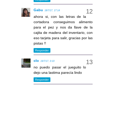
Gabu
18/7/17, 17:14
ahora si, con las letras de la
cortadora conseguimos alimento
para el pez y nos da llave de la
cajita de madera del inventario, con
eso tarjeta para salir, gracias por las
pistas !!
Responder
clo
19/7/17, 0:10
no puedo pasar el jueguito lo
dejo una lastima parecía lindo
Responder