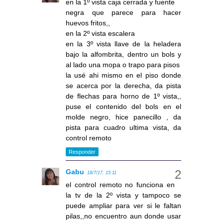
en la 1º vista caja cerrada y fuente
negra que parece para hacer
huevos fritos,,
en la 2º vista escalera
en la 3º vista llave de la heladera
bajo la alfombrita, dentro un bols y
al lado una mopa o trapo para pisos
la usé ahi mismo en el piso donde
se acerca por la derecha, da pista
de flechas para horno de 1º vista,,
puse el contenido del bols en el
molde negro, hice panecillo , da
pista para cuadro ultima vista, da
control remoto
Responder
Gabu
18/7/17, 15:11
el control remoto no funciona en
la tv de la 2º vista y tampoco se
puede ampliar para ver si le faltan
pilas,,no encuentro aun donde usar