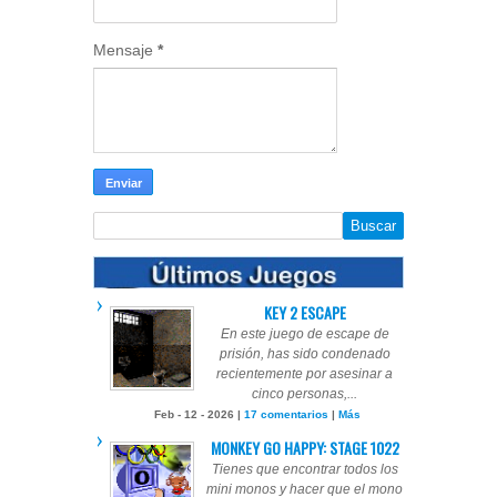
Mensaje
*
KEY 2 ESCAPE
En este juego de escape de
prisión, has sido condenado
recientemente por asesinar a
cinco personas,...
Feb - 12 - 2026 |
17 comentarios
|
Más
MONKEY GO HAPPY: STAGE 1022
Tienes que encontrar todos los
mini monos y hacer que el mono