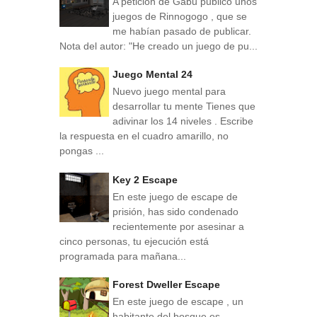
A petición de Gabu publico unos
juegos de Rinnogogo , que se
me habían pasado de publicar.
Nota del autor: "He creado un juego de pu...
Juego Mental 24
Nuevo juego mental para
desarrollar tu mente Tienes que
adivinar los 14 niveles . Escribe
la respuesta en el cuadro amarillo, no
pongas ...
Key 2 Escape
En este juego de escape de
prisión, has sido condenado
recientemente por asesinar a
cinco personas, tu ejecución está
programada para mañana...
Forest Dweller Escape
En este juego de escape , un
habitante del bosque es