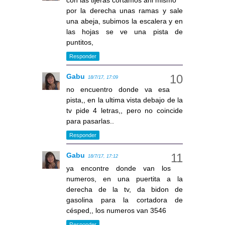
por la derecha unas ramas y sale
una abeja, subimos la escalera y en
las hojas se ve una pista de
puntitos,
Responder
Gabu
18/7/17, 17:09
no encuentro donde va esa
pista,, en la ultima vista debajo de la
tv pide 4 letras,, pero no coincide
para pasarlas..
Responder
Gabu
18/7/17, 17:12
ya encontre donde van los
numeros, en una puertita a la
derecha de la tv, da bidon de
gasolina para la cortadora de
césped,, los numeros van 3546
Responder