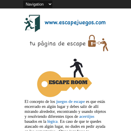
El concepto de los
juegos de escape
es que estás
encerrado en algún lugar y debes salir de allí
mirando alrededor, encontrando y usando objetos
y resolviendo diferentes tipos de
acertijos
basados en la
lógica
. En caso de que te quedes
atascado en algún lugar, no dudes en pedir ayuda