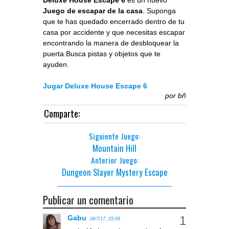
Juego de escapar de la casa
. Suponga
que te has quedado encerrado dentro de tu
casa por accidente y que necesitas escapar
encontrando la manera de desbloquear la
puerta.Busca pistas y objetos que te
ayuden.
Jugar Deluxe House Escape 6
por
bñ
Comparte:
Siguiente Juego:
Mountain Hill
Anterior Juego:
Dungeon Slayer Mystery Escape
Publicar un comentario
Gabu
18/7/17, 15:09