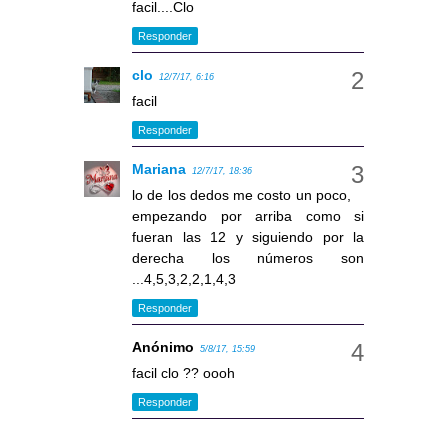
facil....Clo
Responder
clo
12/7/17, 6:16
facil
Responder
Mariana
12/7/17, 18:36
lo de los dedos me costo un poco,
empezando por arriba como si
fueran las 12 y siguiendo por la
derecha los números son
...4,5,3,2,2,1,4,3
Responder
Anónimo
5/8/17, 15:59
facil clo ?? oooh
Responder