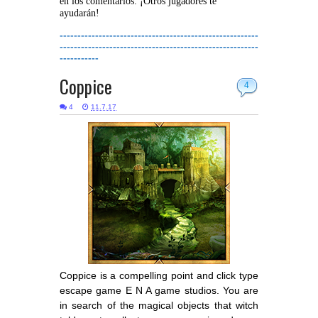
en los comentarios. ¡Otros jugadores te
ayudarán!
--------------------------------------------------------
--------------------------------------------------------
-----------
Coppice
4
4
11.7.17
Coppice is a compelling point and click type
escape game E N A game studios. You are
in search of the magical objects that witch