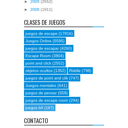
►
2009
(2552)
►
2008
(1911)
CLASES DE JUEGOS
juegos de escape
(17816)
Juegos Online
(5595)
juegos de escapar
(4260)
Escape Room
(3804)
point and click
(2552)
objetos ocultos
(1352)
Riddle
(798)
juegos de point and clik
(747)
Juegos mentales
(641)
juegos de pensar
(559)
juegos de escape room
(294)
juegos bñ
(167)
CONTACTO