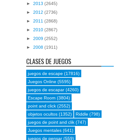
►
2013
(2645)
►
2012
(2736)
►
2011
(2868)
►
2010
(2867)
►
2009
(2552)
►
2008
(1911)
CLASES DE JUEGOS
juegos de escape
(17816)
Juegos Online
(5595)
juegos de escapar
(4260)
Escape Room
(3804)
point and click
(2552)
objetos ocultos
(1352)
Riddle
(798)
juegos de point and clik
(747)
Juegos mentales
(641)
juegos de pensar
(559)