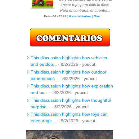
tractor rojo, pero falta la llave.
Para encontrarla, encuentra...
Feb - 04 - 2026 |
6 comentarios
|
Más
This discussion highlights how vehicles
and outdoo...
- 8/2/2026
- youcut
This discussion highlights how outdoor
experiences...
- 8/2/2026
- youcut
This discussion highlights how exploration
and out...
- 8/2/2026
- youcut
This discussion highlights how thoughtful
surprise...
- 8/2/2026
- youcut
This discussion highlights how toys can
encourage ...
- 8/2/2026
- youcut