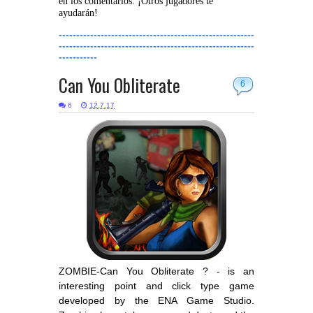
en los comentarios. ¡Otros jugadores te
ayudarán!
--------------------------------------------------------
--------------------------------------------------------
-----------
Can You Obliterate
6
6
12.7.17
ZOMBIE-Can You Obliterate ? - is an
interesting point and click type game
developed by the ENA Game Studio.