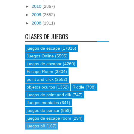
►
2010
(2867)
►
2009
(2552)
►
2008
(1911)
CLASES DE JUEGOS
juegos de escape
(17816)
Juegos Online
(5595)
juegos de escapar
(4260)
Escape Room
(3804)
point and click
(2552)
objetos ocultos
(1352)
Riddle
(798)
juegos de point and clik
(747)
Juegos mentales
(641)
juegos de pensar
(559)
juegos de escape room
(294)
juegos bñ
(167)