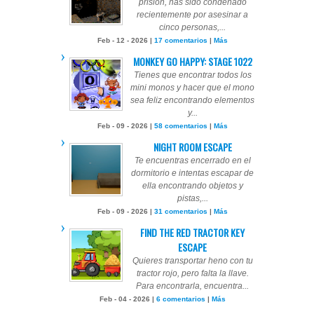
prisión, has sido condenado
recientemente por asesinar a
cinco personas,...
Feb - 12 - 2026 |
17 comentarios
|
Más
MONKEY GO HAPPY: STAGE 1022
Tienes que encontrar todos los
mini monos y hacer que el mono
sea feliz encontrando elementos
y...
Feb - 09 - 2026 |
58 comentarios
|
Más
NIGHT ROOM ESCAPE
Te encuentras encerrado en el
dormitorio e intentas escapar de
ella encontrando objetos y
pistas,...
Feb - 09 - 2026 |
31 comentarios
|
Más
FIND THE RED TRACTOR KEY
ESCAPE
Quieres transportar heno con tu
tractor rojo, pero falta la llave.
Para encontrarla, encuentra...
Feb - 04 - 2026 |
6 comentarios
|
Más