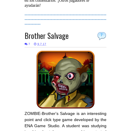
en los comentarios. ¡Otros jugadores te
ayudarán!
--------------------------------------------------------
--------------------------------------------------------
-----------
Brother Salvage
7
7
9.7.17
ZOMBIE-Brother's Salvage is an interesting
point and click type game developed by the
ENA Game Studio. A student was studying