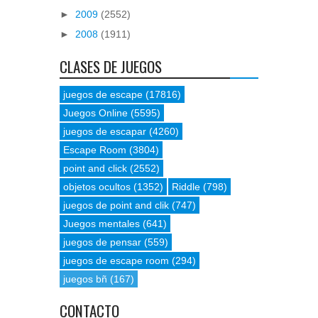
►
2009
(2552)
►
2008
(1911)
CLASES DE JUEGOS
juegos de escape
(17816)
Juegos Online
(5595)
juegos de escapar
(4260)
Escape Room
(3804)
point and click
(2552)
objetos ocultos
(1352)
Riddle
(798)
juegos de point and clik
(747)
Juegos mentales
(641)
juegos de pensar
(559)
juegos de escape room
(294)
juegos bñ
(167)
CONTACTO