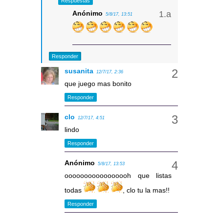
Respuestas
Anónimo
5/8/17, 13:51
Responder
susanita
12/7/17, 2:36
que juego mas bonito
Responder
clo
12/7/17, 4:51
lindo
Responder
Anónimo
5/8/17, 13:53
ooooooooooooooooh que listas
todas
, clo tu la mas!!
Responder