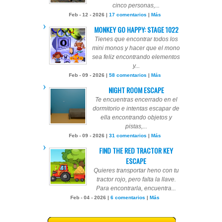
cinco personas,...
Feb - 12 - 2026 |
17 comentarios
|
Más
MONKEY GO HAPPY: STAGE 1022
Tienes que encontrar todos los
mini monos y hacer que el mono
sea feliz encontrando elementos
y...
Feb - 09 - 2026 |
58 comentarios
|
Más
NIGHT ROOM ESCAPE
Te encuentras encerrado en el
dormitorio e intentas escapar de
ella encontrando objetos y
pistas,...
Feb - 09 - 2026 |
31 comentarios
|
Más
FIND THE RED TRACTOR KEY
ESCAPE
Quieres transportar heno con tu
tractor rojo, pero falta la llave.
Para encontrarla, encuentra...
Feb - 04 - 2026 |
6 comentarios
|
Más