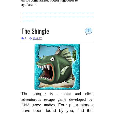
en los comentarios. ¡Otros jugadores te
ayudarán!
--------------------------------------------------------
--------------------------------------------------------
-----------
The Shingle
2
2
10.6.17
The shingle
is a point and click
adventurous escape game developed by
ENA game studios
. Four pillar stones
have been found by you, find the