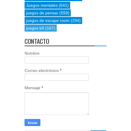
Juegos mentales
(641)
juegos de pensar
(559)
juegos de escape room
(294)
juegos bñ
(167)
CONTACTO
Nombre
Correo electrónico
*
Mensaje
*