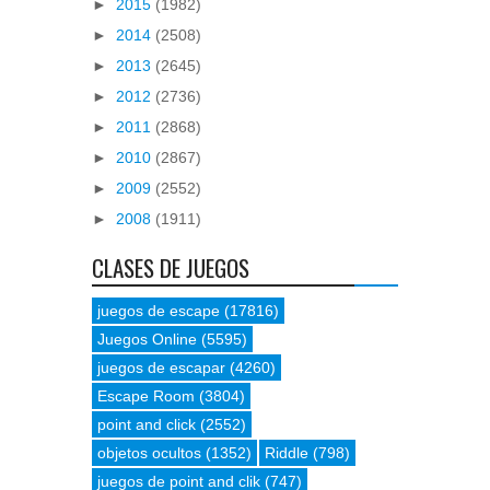
►
2015
(1982)
►
2014
(2508)
►
2013
(2645)
►
2012
(2736)
►
2011
(2868)
►
2010
(2867)
►
2009
(2552)
►
2008
(1911)
CLASES DE JUEGOS
juegos de escape
(17816)
Juegos Online
(5595)
juegos de escapar
(4260)
Escape Room
(3804)
point and click
(2552)
objetos ocultos
(1352)
Riddle
(798)
juegos de point and clik
(747)