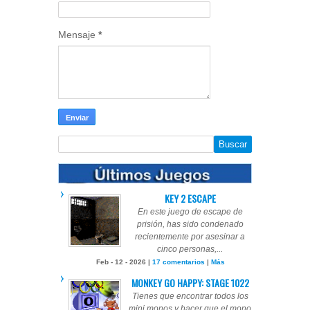
Mensaje
*
KEY 2 ESCAPE
En este juego de escape de
prisión, has sido condenado
recientemente por asesinar a
cinco personas,...
Feb - 12 - 2026 |
17 comentarios
|
Más
MONKEY GO HAPPY: STAGE 1022
Tienes que encontrar todos los
mini monos y hacer que el mono