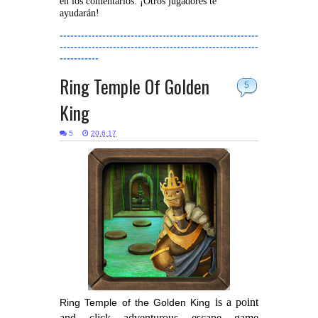
en los comentarios. ¡Otros jugadores te
ayudarán!
--------------------------------------------------------
--------------------------------------------------------
-----------
Ring Temple Of Golden
5
King
5
20.6.17
is a point
Ring Temple of the Golden King
and click adventurous escape game