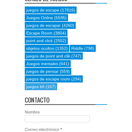
juegos de escape
(17816)
Juegos Online
(5595)
juegos de escapar
(4260)
Escape Room
(3804)
point and click
(2552)
objetos ocultos
(1352)
Riddle
(798)
juegos de point and clik
(747)
Juegos mentales
(641)
juegos de pensar
(559)
juegos de escape room
(294)
juegos bñ
(167)
CONTACTO
Nombre
Correo electrónico
*