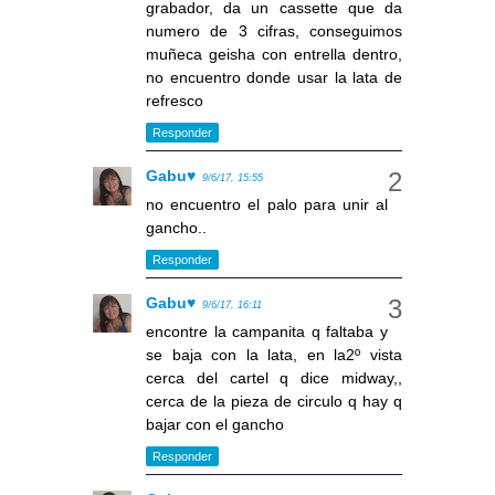
grabador, da un cassette que da
numero de 3 cifras, conseguimos
muñeca geisha con entrella dentro,
no encuentro donde usar la lata de
refresco
Responder
Gabu♥
9/6/17, 15:55
no encuentro el palo para unir al
gancho..
Responder
Gabu♥
9/6/17, 16:11
encontre la campanita q faltaba y
se baja con la lata, en la2º vista
cerca del cartel q dice midway,,
cerca de la pieza de circulo q hay q
bajar con el gancho
Responder