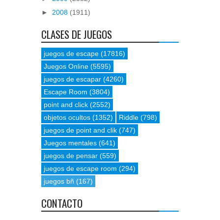
►
2008
(1911)
CLASES DE JUEGOS
juegos de escape
(17816)
Juegos Online
(5595)
juegos de escapar
(4260)
Escape Room
(3804)
point and click
(2552)
objetos ocultos
(1352)
Riddle
(798)
juegos de point and clik
(747)
Juegos mentales
(641)
juegos de pensar
(559)
juegos de escape room
(294)
juegos bñ
(167)
CONTACTO