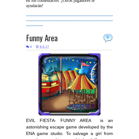
en los comentarios. ¡Otros jugadores te
ayudarán!
--------------------------------------------------------
--------------------------------------------------------
-----------
Funny Area
6
6
9.6.17
EVIL FIESTA- FUNNY AREA is an
astonishing escape game developed by the
ENA game studio. To salvage a girl from