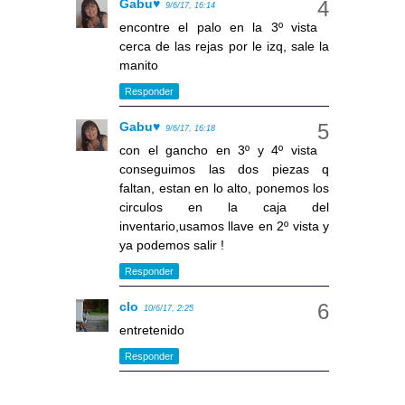
Gabu♥
9/6/17, 16:14
encontre el palo en la 3º vista
cerca de las rejas por le izq, sale la
manito
Responder
Gabu♥
9/6/17, 16:18
con el gancho en 3º y 4º vista
conseguimos las dos piezas q
faltan, estan en lo alto, ponemos los
circulos en la caja del
inventario,usamos llave en 2º vista y
ya podemos salir !
Responder
clo
10/6/17, 2:25
entretenido
Responder