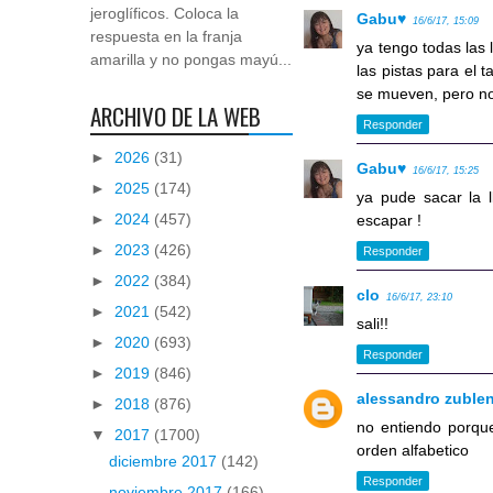
jeroglíficos. Coloca la
Gabu♥
16/6/17, 15:09
respuesta en la franja
ya tengo todas las 
amarilla y no pongas mayú...
las pistas para el t
se mueven, pero n
ARCHIVO DE LA WEB
Responder
►
2026
(31)
Gabu♥
16/6/17, 15:25
►
2025
(174)
ya pude sacar la l
►
2024
(457)
escapar !
►
2023
(426)
Responder
►
2022
(384)
clo
16/6/17, 23:10
►
2021
(542)
sali!!
►
2020
(693)
Responder
►
2019
(846)
alessandro zuble
►
2018
(876)
no entiendo porque
▼
2017
(1700)
orden alfabetico
diciembre 2017
(142)
Responder
noviembre 2017
(166)