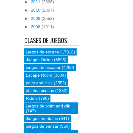
►
2011
(2868)
►
2010
(2867)
►
2009
(2552)
►
2008
(1911)
CLASES DE JUEGOS
juegos de escape
(17816)
Juegos Online
(5595)
juegos de escapar
(4260)
Escape Room
(3804)
point and click
(2552)
objetos ocultos
(1352)
Riddle
(798)
juegos de point and clik
(747)
Juegos mentales
(641)
juegos de pensar
(559)