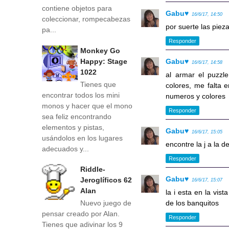
contiene objetos para
Gabu♥
16/6/17, 14:50
coleccionar, rompecabezas
por suerte las piez
pa...
Responder
Monkey Go
Happy: Stage
Gabu♥
16/6/17, 14:58
1022
al armar el puzzl
Tienes que
colores, me falta e
encontrar todos los mini
numeros y colores
monos y hacer que el mono
Responder
sea feliz encontrando
elementos y pistas,
Gabu♥
16/6/17, 15:05
usándolos en los lugares
encontre la j a la d
adecuados y...
Responder
Riddle-
Gabu♥
Jeroglíficos 62
16/6/17, 15:07
Alan
la i esta en la vis
de los banquitos
Nuevo juego de
pensar creado por Alan.
Responder
Tienes que adivinar los 9