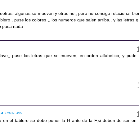
leetras, algunas se mueven y otras no,, pero no consigo relacionar bie
ablero , puse los colores ,, los numeros que salen arriba,, y las letras q
o pasa nada
lave,, puse las letras que se mueven, en orden alfabetico, y pude
na
17/6/17, 4:09
 en el tablero se debe poner la H ante de la F,si deben de ser en