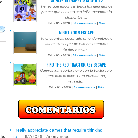
MONKEY GO HAPPY: STAGE 1022
te
Tienes que encontrar todos los mini monos
y hacer que el mono sea feliz encontrando
elementos y...
Feb - 09 - 2026 |
58 comentarios
|
Más
12
NIGHT ROOM ESCAPE
Te encuentras encerrado en el dormitorio e
intentas escapar de ella encontrando
objetos y pistas,...
Feb - 09 - 2026 |
31 comentarios
|
Más
FIND THE RED TRACTOR KEY ESCAPE
Quieres transportar heno con tu tractor rojo,
pero falta la llave. Para encontrarla,
encuentra...
Feb - 04 - 2026 |
6 comentarios
|
Más
I really appreciate games that require thinking
 la
ra...
- 8/7/2026
- Anonymous