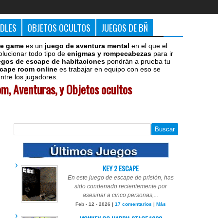
DDLES
OBJETOS OCULTOS
JUEGOS DE BÑ
e game
es un
juego de aventura mental
en el que el
olucionar todo tipo de
enigmas y rompecabezas
para ir
egos de escape de habitaciones
pondrán a prueba tu
cape room online
es trabajar en equipo con eso se
tre los jugadores.
m, Aventuras, y Objetos ocultos
KEY 2 ESCAPE
En este juego de escape de prisión, has
sido condenado recientemente por
asesinar a cinco personas,...
Feb - 12 - 2026 |
17 comentarios
|
Más