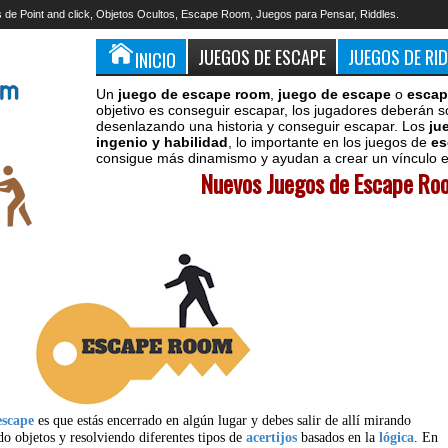
 de Point and click, Objetos Ocultos, Escape Room, Juegos para Pensar, Riddles.
JUEGOS DE ESCAPE
JUEGOS DE RI
INICIO
Un
juego de escape room
,
juego de escape
o
escap
objetivo es conseguir escapar, los jugadores deberán s
desenlazando una historia y conseguir escapar. Los
ju
ingenio y habilidad
, lo importante en los juegos de
es
consigue más dinamismo y ayudan a crear un vínculo en
Nuevos Juegos de Escape Roo
escape
es que estás encerrado en algún lugar y debes salir de allí mirando
do objetos y resolviendo diferentes tipos de
acertijos
basados en la
lógica
. En