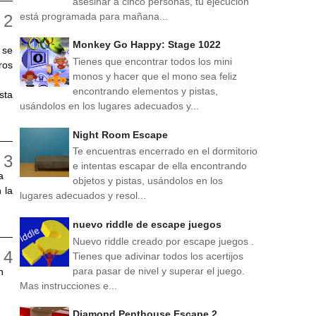
asesinar a cinco personas, tu ejecución
está programada para mañana...
Monkey Go Happy: Stage 1022
 se
Tienes que encontrar todos los mini
ros
monos y hacer que el mono sea feliz
encontrando elementos y pistas,
sta
usándolos en los lugares adecuados y...
Night Room Escape
Te encuentras encerrado en el dormitorio
e intentas escapar de ella encontrando
a
objetos y pistas, usándolos en los
 la
lugares adecuados y resol...
nuevo riddle de escape juegos
Nuevo riddle creado por escape juegos .
Tienes que adivinar todos los acertijos
para pasar de nivel y superar el juego.
n
Mas instrucciones e...
Diamond Penthouse Escape 2