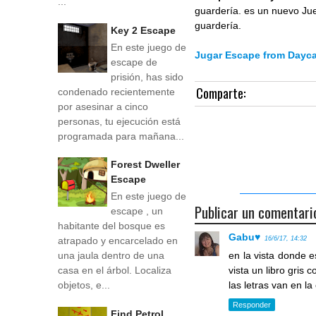
...
guardería. es un nuevo Jue
guardería.
Key 2 Escape
En este juego de
Jugar Escape from Dayc
escape de
prisión, has sido
Comparte:
condenado recientemente
por asesinar a cinco
personas, tu ejecución está
programada para mañana...
Forest Dweller
Escape
En este juego de
Publicar un comentari
escape , un
habitante del bosque es
Gabu♥
16/6/17, 14:32
atrapado y encarcelado en
en la vista donde e
una jaula dentro de una
vista un libro gris 
casa en el árbol. Localiza
las letras van en la
objetos, e...
Responder
Find Petrol