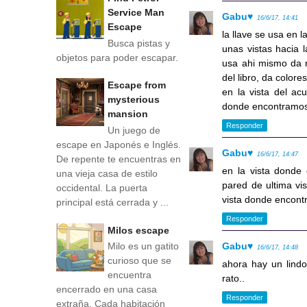
Service Man
Gabu♥
16/6/17, 14:41
Escape
la llave se usa en l
Busca pistas y
unas vistas hacia l
objetos para poder escapar.
usa ahi mismo da n
del libro, da colore
Escape from
en la vista del ac
mysterious
donde encontramos 
mansion
Responder
Un juego de
escape en Japonés e Inglés.
Gabu♥
16/6/17, 14:47
De repente te encuentras en
en la vista donde 
una vieja casa de estilo
pared de ultima vis
occidental. La puerta
vista donde encontr
principal está cerrada y ...
Responder
Milos escape
Gabu♥
Milo es un gatito
16/6/17, 14:48
curioso que se
ahora hay un lind
encuentra
rato..
encerrado en una casa
Responder
extraña. Cada habitación