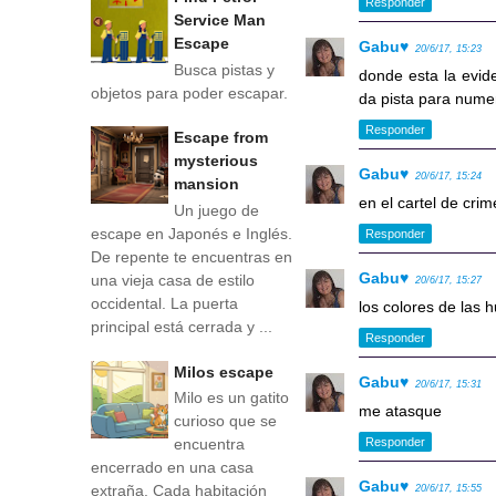
Responder
Service Man
Escape
Gabu♥
20/6/17, 15:23
Busca pistas y
donde esta la evid
objetos para poder escapar.
da pista para numer
Responder
Escape from
mysterious
Gabu♥
20/6/17, 15:24
mansion
en el cartel de cri
Un juego de
escape en Japonés e Inglés.
Responder
De repente te encuentras en
Gabu♥
una vieja casa de estilo
20/6/17, 15:27
occidental. La puerta
los colores de las h
principal está cerrada y ...
Responder
Milos escape
Gabu♥
20/6/17, 15:31
Milo es un gatito
me atasque
curioso que se
Responder
encuentra
encerrado en una casa
Gabu♥
extraña. Cada habitación
20/6/17, 15:55