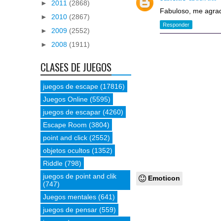
►
2011
(2868)
Fabuloso, me agra
►
2010
(2867)
Responder
►
2009
(2552)
►
2008
(1911)
CLASES DE JUEGOS
juegos de escape
(17816)
Juegos Online
(5595)
juegos de escapar
(4260)
Escape Room
(3804)
point and click
(2552)
objetos ocultos
(1352)
Riddle
(798)
juegos de point and clik
Emoticon
(747)
Juegos mentales
(641)
juegos de pensar
(559)