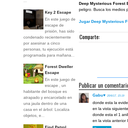
...
Deep Mysterious Forest
peligro. Busca los medios 
Key 2 Escape
En este juego de
Jugar Deep Mysterious F
escape de
prisión, has sido
Comparte:
condenado recientemente
por asesinar a cinco
personas, tu ejecución está
programada para mañana...
Forest Dweller
Escape
En este juego de
Publicar un comentari
escape , un
habitante del bosque es
Gabu♥
20/6/17, 15:19
atrapado y encarcelado en
donde esta la evide
una jaula dentro de una
en la vista siguient
casa en el árbol. Localiza
donde esta el 1 ani
objetos, e...
en la vista anterio
Find Petrol