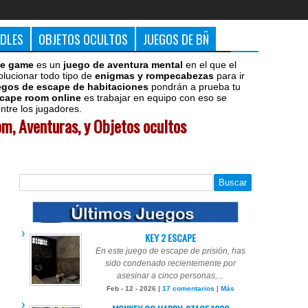
DDLES
OBJETOS OCULTOS
JUEGOS DE BÑ
e game
es un
juego de aventura mental
en el que el
olucionar todo tipo de
enigmas y rompecabezas
para ir
egos de escape de habitaciones
pondrán a prueba tu
cape room online
es trabajar en equipo con eso se
tre los jugadores.
m, Aventuras, y Objetos ocultos
KEY 2 ESCAPE
En este juego de escape de prisión, has
sido condenado recientemente por
asesinar a cinco personas,...
Feb - 12 - 2026 |
17 comentarios
|
Más