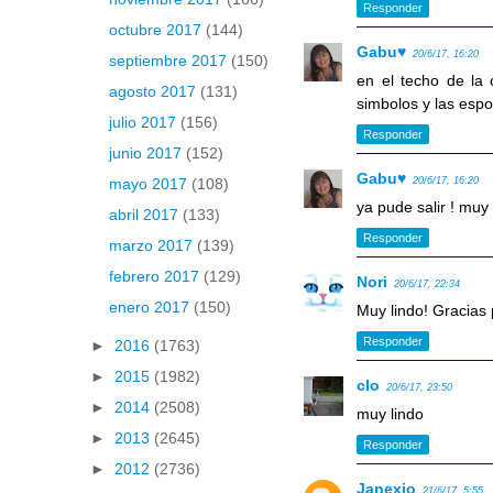
Responder
octubre 2017
(144)
Gabu♥
20/6/17, 16:20
septiembre 2017
(150)
en el techo de la 
agosto 2017
(131)
simbolos y las espo
julio 2017
(156)
Responder
junio 2017
(152)
Gabu♥
20/6/17, 16:20
mayo 2017
(108)
ya pude salir ! mu
abril 2017
(133)
Responder
marzo 2017
(139)
febrero 2017
(129)
Nori
20/6/17, 22:34
enero 2017
(150)
Muy lindo! Gracias
Responder
►
2016
(1763)
►
2015
(1982)
clo
20/6/17, 23:50
►
2014
(2508)
muy lindo
►
2013
(2645)
Responder
►
2012
(2736)
Janexio
21/6/17, 5:55