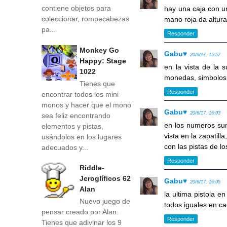
contiene objetos para
hay una caja con un
coleccionar, rompecabezas
mano roja da alturas
pa...
Responder
Monkey Go
Gabu♥
20/6/17, 15:57
Happy: Stage
en la vista de la 
1022
monedas, simbolos y
Tienes que
Responder
encontrar todos los mini
monos y hacer que el mono
Gabu♥
20/6/17, 16:03
sea feliz encontrando
en los numeros suma
elementos y pistas,
vista en la zapatilla
usándolos en los lugares
con las pistas de lo
adecuados y...
Responder
Riddle-
Jeroglíficos 62
Gabu♥
20/6/17, 16:05
Alan
la ultima pistola en
Nuevo juego de
todos iguales en cad
pensar creado por Alan.
Responder
Tienes que adivinar los 9