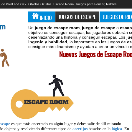
 de Point and click, Objetos Ocultos, Escape Room, Juegos para Pensar, Riddles.
JUEGOS DE ESCAPE
JUEGOS DE RI
INICIO
Un
juego de escape room
,
juego de escape
o
escap
objetivo es conseguir escapar, los jugadores deberán s
desenlazando una historia y conseguir escapar. Los
ju
ingenio y habilidad
, lo importante en los juegos de
es
consigue más dinamismo y ayudan a crear un vínculo en
Nuevos Juegos de Escape Roo
escape
es que estás encerrado en algún lugar y debes salir de allí mirando
do objetos y resolviendo diferentes tipos de
acertijos
basados en la
lógica
. En