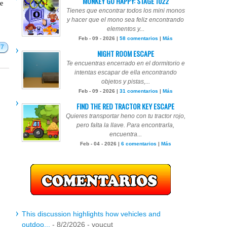
MONKEY GO HAPPY: STAGE 1022
te
Tienes que encontrar todos los mini monos
y hacer que el mono sea feliz encontrando
elementos y...
Feb - 09 - 2026 |
58 comentarios
|
Más
17
NIGHT ROOM ESCAPE
Te encuentras encerrado en el dormitorio e
intentas escapar de ella encontrando
objetos y pistas,...
Feb - 09 - 2026 |
31 comentarios
|
Más
FIND THE RED TRACTOR KEY ESCAPE
Quieres transportar heno con tu tractor rojo,
pero falta la llave. Para encontrarla,
encuentra...
Feb - 04 - 2026 |
6 comentarios
|
Más
This discussion highlights how vehicles and
outdoo...
- 8/2/2026
- youcut