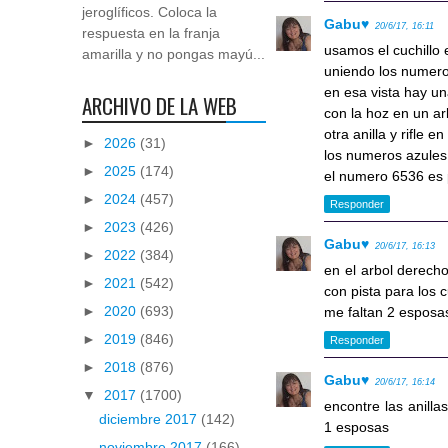
jeroglíficos. Coloca la
Gabu♥
20/6/17, 16:11
respuesta en la franja
usamos el cuchillo e
amarilla y no pongas mayú...
uniendo los numero
en esa vista hay un
ARCHIVO DE LA WEB
con la hoz en un a
otra anilla y rifle en
►
2026
(31)
los numeros azules 
►
2025
(174)
el numero 6536 es 
►
2024
(457)
Responder
►
2023
(426)
Gabu♥
20/6/17, 16:13
►
2022
(384)
en el arbol derecho
►
2021
(542)
con pista para los 
►
2020
(693)
me faltan 2 esposas
►
2019
(846)
Responder
►
2018
(876)
Gabu♥
20/6/17, 16:14
▼
2017
(1700)
encontre las anilla
diciembre 2017
(142)
1 esposas
noviembre 2017
(166)