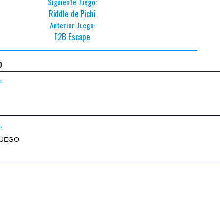
Siguiente Juego:
Riddle de Pichi
Anterior Juego:
T2B Escape
o
54
56
JUEGO