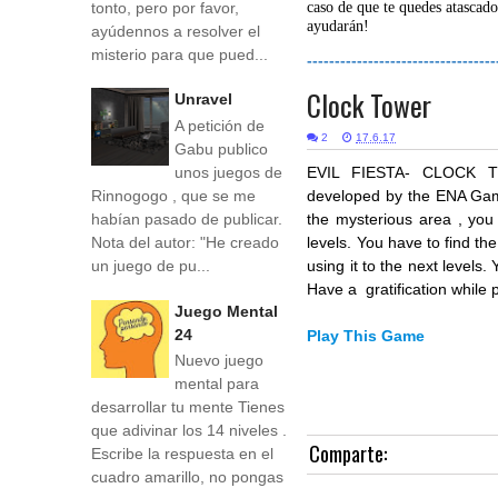
tonto, pero por favor,
caso de que te quedes atascado
ayudarán!
ayúdennos a resolver el
misterio para que pued...
----------------------------------
Clock Tower
Unravel
A petición de
2
17.6.17
Gabu publico
unos juegos de
EVIL FIESTA- CLOCK T
Rinnogogo , que se me
developed by the ENA Game
habían pasado de publicar.
the mysterious area , you 
Nota del autor: "He creado
levels. You have to find the
un juego de pu...
using it to the next levels
Have a gratification while
Juego Mental
24
Play This Game
Nuevo juego
mental para
desarrollar tu mente Tienes
que adivinar los 14 niveles .
Comparte:
Escribe la respuesta en el
cuadro amarillo, no pongas