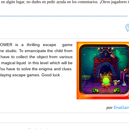
 en algún lugar, no dudes en pedir ayuda en los comentarios. ¡Otros jugadores 
-----------------------------------------------------------------------------------------
OWER is a thrilling escape game
 studio. To emancipate the child from
have to collect the object from various
 magical liquid in this level which will be
. You have to solve the enigma and clues.
 playing escape games. Good luck ..
por
EnaGa