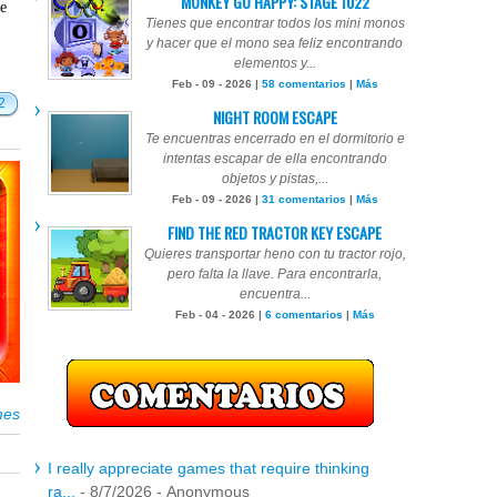
MONKEY GO HAPPY: STAGE 1022
te
Tienes que encontrar todos los mini monos
y hacer que el mono sea feliz encontrando
elementos y...
Feb - 09 - 2026 |
58 comentarios
|
Más
2
NIGHT ROOM ESCAPE
Te encuentras encerrado en el dormitorio e
intentas escapar de ella encontrando
objetos y pistas,...
Feb - 09 - 2026 |
31 comentarios
|
Más
FIND THE RED TRACTOR KEY ESCAPE
Quieres transportar heno con tu tractor rojo,
pero falta la llave. Para encontrarla,
encuentra...
Feb - 04 - 2026 |
6 comentarios
|
Más
mes
I really appreciate games that require thinking
ra...
- 8/7/2026
- Anonymous