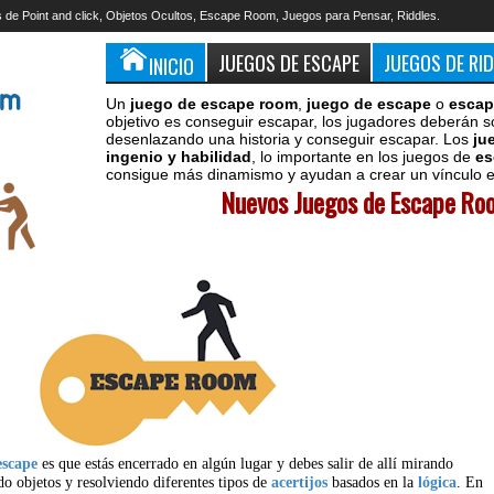
 de Point and click, Objetos Ocultos, Escape Room, Juegos para Pensar, Riddles.
JUEGOS DE ESCAPE
JUEGOS DE RI
INICIO
Un
juego de escape room
,
juego de escape
o
escap
objetivo es conseguir escapar, los jugadores deberán s
desenlazando una historia y conseguir escapar. Los
ju
ingenio y habilidad
, lo importante en los juegos de
es
consigue más dinamismo y ayudan a crear un vínculo en
Nuevos Juegos de Escape Roo
escape
es que estás encerrado en algún lugar y debes salir de allí mirando
do objetos y resolviendo diferentes tipos de
acertijos
basados en la
lógica
. En