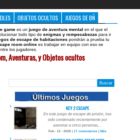
DDLES
OBJETOS OCULTOS
JUEGOS DE BÑ
e game
es un
juego de aventura mental
en el que el
olucionar todo tipo de
enigmas y rompecabezas
para ir
egos de escape de habitaciones
pondrán a prueba tu
cape room online
es trabajar en equipo con eso se
tre los jugadores.
m, Aventuras, y Objetos ocultos
KEY 2 ESCAPE
En este juego de escape de prisión, has
sido condenado recientemente por
asesinar a cinco personas,...
Feb - 12 - 2026 |
17 comentarios
|
Más