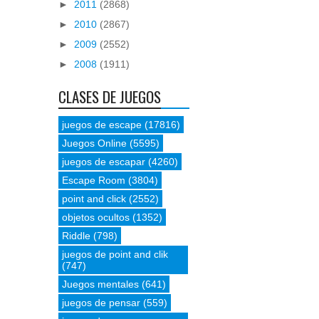
►
2011
(2868)
►
2010
(2867)
►
2009
(2552)
►
2008
(1911)
CLASES DE JUEGOS
juegos de escape
(17816)
Juegos Online
(5595)
juegos de escapar
(4260)
Escape Room
(3804)
point and click
(2552)
objetos ocultos
(1352)
Riddle
(798)
juegos de point and clik
(747)
Juegos mentales
(641)
juegos de pensar
(559)