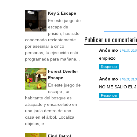
...
Key 2 Escape
En este juego de
escape de
prisión, has sido
Publicar un comentari
condenado recientemente
por asesinar a cinco
Anónimo
17/6/17, 22:
personas, tu ejecución está
empiezo
programada para mañana...
Responder
Forest Dweller
Escape
Anónimo
17/6/17, 22:
En este juego de
NO ME SALIO EL 
escape , un
Responder
habitante del bosque es
atrapado y encarcelado en
una jaula dentro de una
casa en el árbol. Localiza
objetos, e...
Find Petrol