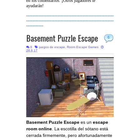
en los comentarios. ¡Otros jugadores te
ayudarán!
--------------------------------------------------------
--------------------------------------------------------
-----------
Basement Puzzle Escape
6
6
juegos de escape
,
Room Escape Games
28.6.17
Basement Puzzle Escape
es un
escape
room online
. La escotilla del sótano está
cerrada firmemente, pero afortunadamente