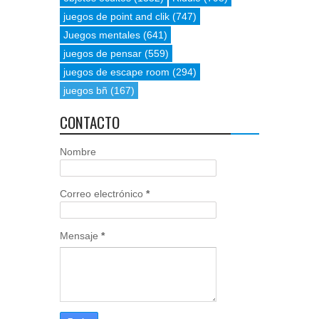
juegos de point and clik
(747)
Juegos mentales
(641)
juegos de pensar
(559)
juegos de escape room
(294)
juegos bñ
(167)
CONTACTO
Nombre
Correo electrónico
*
Mensaje
*