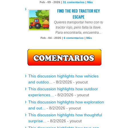
Feb - 09 - 2026 |
31 comentarios
|
Más
FIND THE RED TRACTOR KEY
ESCAPE
Quieres transportar heno con tu
tractor rojo, pero falta la llave.
Para encontrarla, encuentra...
Feb - 04 - 2026 |
6 comentarios
|
Más
This discussion highlights how vehicles
and outdoo...
- 8/2/2026
- youcut
This discussion highlights how outdoor
experiences...
- 8/2/2026
- youcut
This discussion highlights how exploration
and out...
- 8/2/2026
- youcut
This discussion highlights how thoughtful
surprise...
- 8/2/2026
- youcut
This discussion highlights how toys can