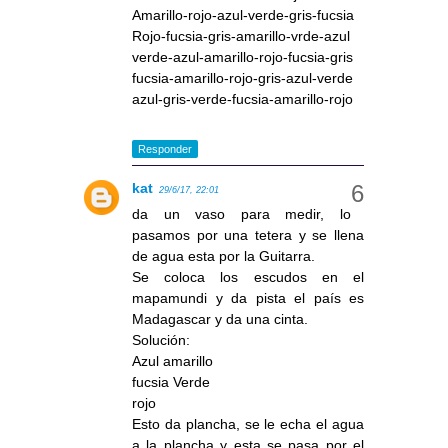
Amarillo-rojo-azul-verde-gris-fucsia
Rojo-fucsia-gris-amarillo-vrde-azul
verde-azul-amarillo-rojo-fucsia-gris
fucsia-amarillo-rojo-gris-azul-verde
azul-gris-verde-fucsia-amarillo-rojo
Responder
kat
29/6/17, 22:01
da un vaso para medir, lo
pasamos por una tetera y se llena
de agua esta por la Guitarra.
Se coloca los escudos en el
mapamundi y da pista el país es
Madagascar y da una cinta.
Solución:
Azul amarillo
fucsia Verde
rojo
Esto da plancha, se le echa el agua
a la plancha y esta se pasa por el