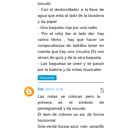
escudo
- Con el destornillador a la llave de
agua que esta al lado de la lavadora
y da papel
- Una baqueta roja por una radio
- Por el reloj dar al lado der. hay
varios ítems , hay que hacer un
rompecabezas de ladrillos tener en
cuenta que hay uno círculos (5) nos
sirven de guía y da la otra baqueta.
- Las baquetas se unen y se pasan
por la batería y da notas musicales
Responder
kat
29/6/17, 21:38
Las notas se colocan pero la
primera es el símbolo de
pentagrama& y da escudo
El ítem de colores va asi: de forma
horizontal
Gris-verde-fucsia-azul- rojo- amarillo