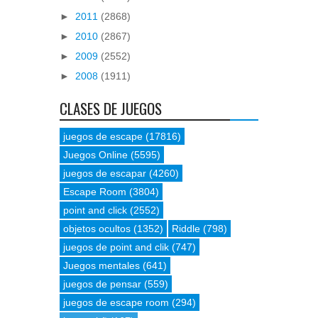
►
2011
(2868)
►
2010
(2867)
►
2009
(2552)
►
2008
(1911)
CLASES DE JUEGOS
juegos de escape
(17816)
Juegos Online
(5595)
juegos de escapar
(4260)
Escape Room
(3804)
point and click
(2552)
objetos ocultos
(1352)
Riddle
(798)
juegos de point and clik
(747)
Juegos mentales
(641)
juegos de pensar
(559)
juegos de escape room
(294)