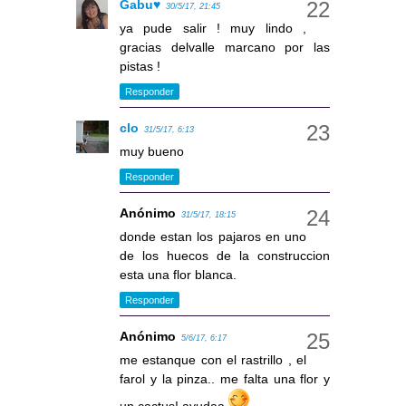
Gabu♥
30/5/17, 21:45
ya pude salir ! muy lindo ,
gracias delvalle marcano por las
pistas !
Responder
clo
31/5/17, 6:13
muy bueno
Responder
Anónimo
31/5/17, 18:15
donde estan los pajaros en uno
de los huecos de la construccion
esta una flor blanca.
Responder
Anónimo
5/6/17, 6:17
me estanque con el rastrillo , el
farol y la pinza.. me falta una flor y