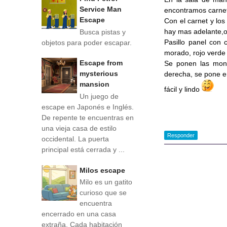
Service Man
encontramos carne
Escape
Con el carnet y los
hay mas adelante,
Busca pistas y
Pasillo panel con 
objetos para poder escapar.
morado, rojo verde
Escape from
Se ponen las mon
mysterious
derecha, se pone en
mansion
fácil y lindo
Un juego de
escape en Japonés e Inglés.
De repente te encuentras en
una vieja casa de estilo
Responder
occidental. La puerta
principal está cerrada y ...
Milos escape
Milo es un gatito
curioso que se
encuentra
encerrado en una casa
extraña. Cada habitación