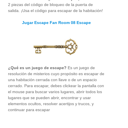
2 piezas del código de bloqueo de la puerta de
salida. ¡Usa el código para escapar de la habitación!
Jugar Escape Fan Room 08 Escape
¿Qué es un juego de escape?
Es un juego de
resolución de misterios cuyo propósito es escapar de
una habitación cerrada con llave o de un espacio
cerrado. Para escapar, debes clickear la pantalla con
el mouse para buscar varios lugares, abrir todos los
lugares que se pueden abrir, encontrar y usar
elementos ocultos, resolver acertijos y trucos, y
continuar para escapar