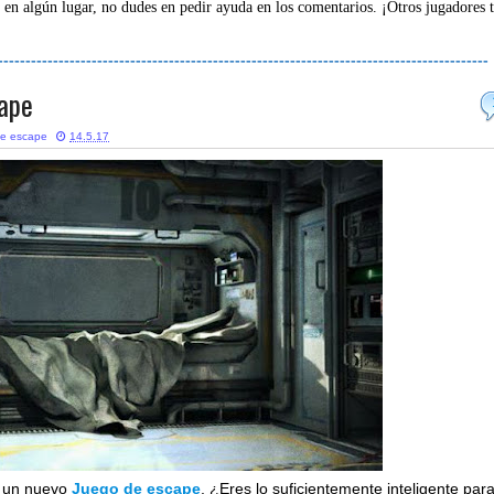
 en algún lugar, no dudes en pedir ayuda en los comentarios. ¡Otros jugadores 
-----------------------------------------------------------------------------------------
cape
de escape
14.5.17
 un nuevo
Juego de escape
. ¿Eres lo suficientemente inteligente par