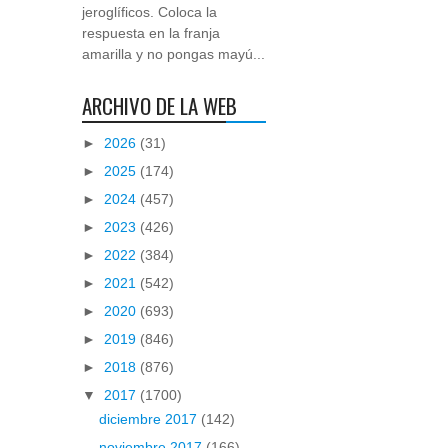
jeroglíficos. Coloca la
respuesta en la franja
amarilla y no pongas mayú...
ARCHIVO DE LA WEB
►
2026
(31)
►
2025
(174)
►
2024
(457)
►
2023
(426)
►
2022
(384)
►
2021
(542)
►
2020
(693)
►
2019
(846)
►
2018
(876)
▼
2017
(1700)
diciembre 2017
(142)
noviembre 2017
(166)