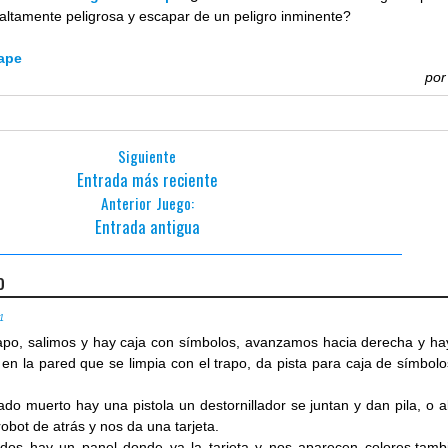
y altamente peligrosa y escapar de un peligro inminente?
cape
po
Siguiente
Entrada más reciente
Anterior Juego:
Entrada antigua
o
21
rapo, salimos y hay caja con símbolos, avanzamos hacia derecha y ha
n la pared que se limpia con el trapo, da pista para caja de símbolo
do muerto hay una pistola un destornillador se juntan y dan pila, o a
robot de atrás y nos da una tarjeta.
dos hay un panel donde va la tarjeta y nos aparecen colores,tamb