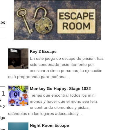
r
bñ
Key 2 Escape
En este juego de escape de prisión, has
sido condenado recientemente por
asesinar a cinco personas, tu ejecución
está programada para mañana...
Monkey Go Happy: Stage 1022
Tienes que encontrar todos los mini
y
monos y hacer que el mono sea feliz
s y
encontrando elementos y pistas,
usándolos en los lugares adecuados y...
lgo
Night Room Escape
ien