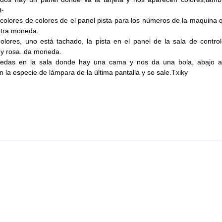
t-
 colores de colores de el panel pista para los números de la maquina 
otra moneda.
colores, uno está tachado, la pista en el panel de la sala de control
 y rosa. da moneda.
edas en la sala donde hay una cama y nos da una bola, abajo a
 la especie de lámpara de la última pantalla y se sale.Txiky