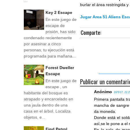
...
burlar el área restringida 
Key 2 Escape
Jugar Area 51 Aliens Es
En este juego de
escape de
Comparte:
prisión, has sido
condenado recientemente
por asesinar a cinco
personas, tu ejecución está
programada para mañana...
Forest Dweller
Escape
Publicar un comentari
En este juego de
escape , un
Anónimo
habitante del bosque es
16/5/17, 21:
atrapado y encarcelado en
Primera pantalla t
una jaula dentro de una
mancha de sangre e
casa en el árbol. Localiza
da moneda.
objetos, e...
Donde está el solda
así,se le pone a el 
Find Petrol
En la sala de man