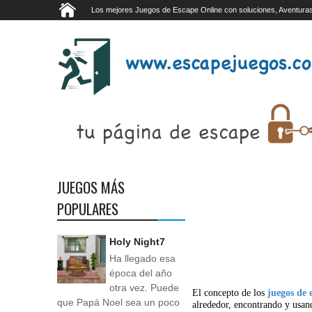
Los mejores Juegos de Escape Online con soluciones, Aventuras
JUEGOS MÁS
POPULARES
Holy Night7
Ha llegado esa
época del año
otra vez. Puede
El concepto de los
juegos de 
que Papá Noel sea un poco
alrededor, encontrando y usan