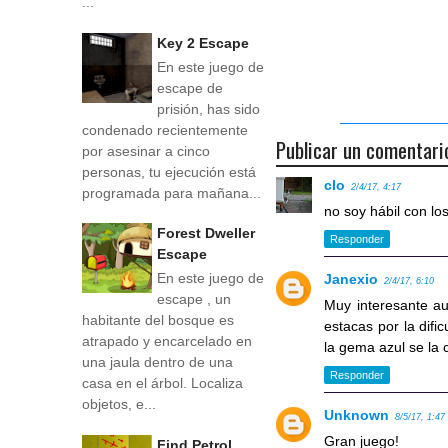
...
Key 2 Escape
En este juego de
escape de
prisión, has sido
condenado recientemente
Publicar un comentari
por asesinar a cinco
personas, tu ejecución está
clo
2/4/17, 4:17
programada para mañana...
no soy hábil con l
Forest Dweller
Responder
Escape
En este juego de
Janexio
2/4/17, 6:10
escape , un
Muy interesante au
habitante del bosque es
estacas por la dific
atrapado y encarcelado en
la gema azul se la 
una jaula dentro de una
Responder
casa en el árbol. Localiza
objetos, e...
Unknown
8/5/17, 1:47
Gran juego!
Find Petrol