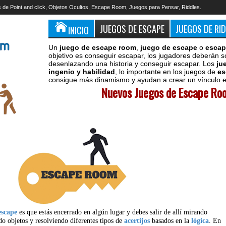
 de Point and click, Objetos Ocultos, Escape Room, Juegos para Pensar, Riddles.
JUEGOS DE ESCAPE
JUEGOS DE RI
INICIO
Un
juego de escape room
,
juego de escape
o
escap
objetivo es conseguir escapar, los jugadores deberán s
desenlazando una historia y conseguir escapar. Los
ju
ingenio y habilidad
, lo importante en los juegos de
es
consigue más dinamismo y ayudan a crear un vínculo en
Nuevos Juegos de Escape Roo
escape
es que estás encerrado en algún lugar y debes salir de allí mirando
do objetos y resolviendo diferentes tipos de
acertijos
basados en la
lógica
. En