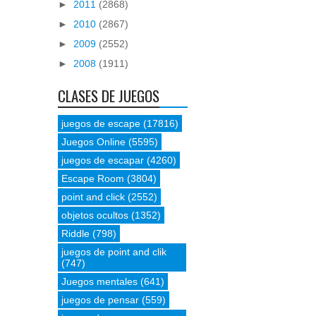
►
2011
(2868)
►
2010
(2867)
►
2009
(2552)
►
2008
(1911)
CLASES DE JUEGOS
juegos de escape
(17816)
Juegos Online
(5595)
juegos de escapar
(4260)
Escape Room
(3804)
point and click
(2552)
objetos ocultos
(1352)
Riddle
(798)
juegos de point and clik
(747)
Juegos mentales
(641)
juegos de pensar
(559)