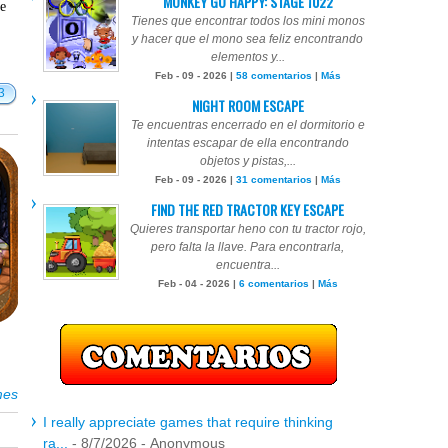
MONKEY GO HAPPY: STAGE 1022
te
Tienes que encontrar todos los mini monos
y hacer que el mono sea feliz encontrando
elementos y...
Feb - 09 - 2026 |
58 comentarios
|
Más
3
NIGHT ROOM ESCAPE
Te encuentras encerrado en el dormitorio e
intentas escapar de ella encontrando
objetos y pistas,...
Feb - 09 - 2026 |
31 comentarios
|
Más
FIND THE RED TRACTOR KEY ESCAPE
Quieres transportar heno con tu tractor rojo,
pero falta la llave. Para encontrarla,
encuentra...
Feb - 04 - 2026 |
6 comentarios
|
Más
mes
I really appreciate games that require thinking
ra...
- 8/7/2026
- Anonymous