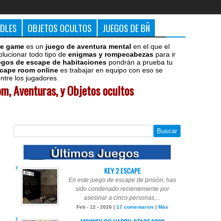
DDLES
OBJETOS OCULTOS
JUEGOS DE BÑ
e game
es un
juego de aventura mental
en el que el
olucionar todo tipo de
enigmas y rompecabezas
para ir
egos de escape de habitaciones
pondrán a prueba tu
cape room online
es trabajar en equipo con eso se
tre los jugadores.
m, Aventuras, y Objetos ocultos
KEY 2 ESCAPE
En este juego de escape de prisión, has
sido condenado recientemente por
asesinar a cinco personas,...
Feb - 12 - 2026 |
17 comentarios
|
Más