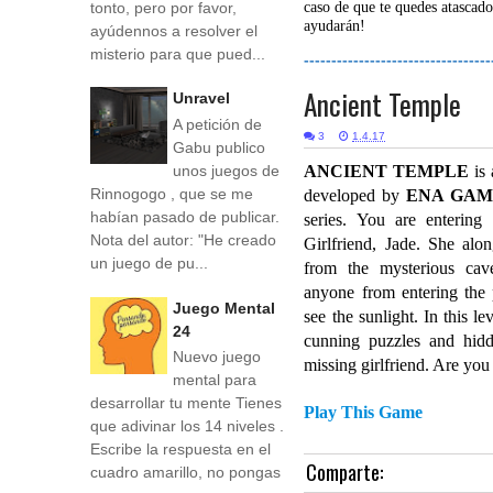
tonto, pero por favor,
caso de que te quedes atascado
ayudarán!
ayúdennos a resolver el
misterio para que pued...
----------------------------------
Ancient Temple
Unravel
A petición de
3
1.4.17
Gabu publico
unos juegos de
ANCIENT TEMPLE
is 
Rinnogogo , que se me
developed by
ENA
GAM
habían pasado de publicar.
series. You are entering
Nota del autor: "He creado
Girlfriend, Jade. She alo
un juego de pu...
from the mysterious cav
anyone from entering the p
Juego Mental
see the sunlight. In this l
24
cunning puzzles and hidd
Nuevo juego
missing girlfriend. Are you
mental para
desarrollar tu mente Tienes
Play This Game
que adivinar los 14 niveles .
Escribe la respuesta en el
Comparte:
cuadro amarillo, no pongas