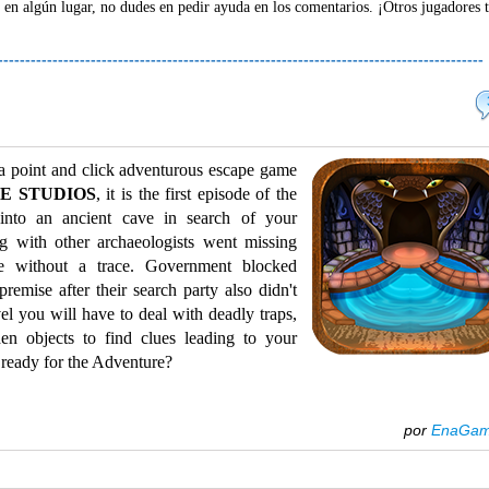
 en algún lugar, no dudes en pedir ayuda en los comentarios. ¡Otros jugadores 
-----------------------------------------------------------------------------------------
a point and click adventurous escape game
E STUDIOS
, it is the first episode of the
 into an ancient cave in search of your
ng with other archaeologists went missing
e without a trace. Government blocked
remise after their search party also didn't
evel you will have to deal with deadly traps,
en objects to find clues leading to your
 ready for the Adventure?
por
EnaGa