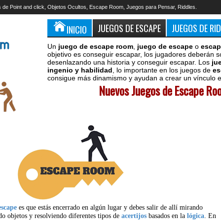
 de Point and click, Objetos Ocultos, Escape Room, Juegos para Pensar, Riddles.
JUEGOS DE ESCAPE
JUEGOS DE RI
INICIO
Un
juego de escape room
,
juego de escape
o
escap
objetivo es conseguir escapar, los jugadores deberán s
desenlazando una historia y conseguir escapar. Los
ju
ingenio y habilidad
, lo importante en los juegos de
es
consigue más dinamismo y ayudan a crear un vínculo en
Nuevos Juegos de Escape Roo
escape
es que estás encerrado en algún lugar y debes salir de allí mirando
do objetos y resolviendo diferentes tipos de
acertijos
basados en la
lógica
. En