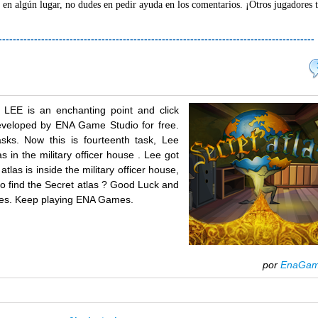
 en algún lugar, no dudes en pedir ayuda en los comentarios. ¡Otros jugadores 
-----------------------------------------------------------------------------------------
E is an enchanting point and click
veloped by ENA Game Studio for free.
sks. Now this is fourteenth task, Lee
as in the military officer house . Lee got
atlas is inside the military officer house,
o find the Secret atlas ? Good Luck and
es. Keep playing ENA Games.
por
EnaGa