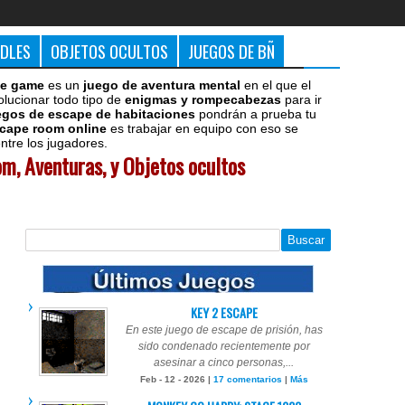
DDLES
OBJETOS OCULTOS
JUEGOS DE BÑ
e game
es un
juego de aventura mental
en el que el
olucionar todo tipo de
enigmas y rompecabezas
para ir
egos de escape de habitaciones
pondrán a prueba tu
cape room online
es trabajar en equipo con eso se
tre los jugadores.
m, Aventuras, y Objetos ocultos
KEY 2 ESCAPE
En este juego de escape de prisión, has
sido condenado recientemente por
asesinar a cinco personas,...
Feb - 12 - 2026 |
17 comentarios
|
Más