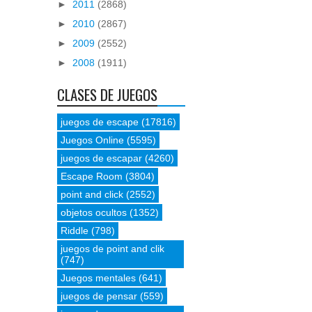
►
2011
(2868)
►
2010
(2867)
►
2009
(2552)
►
2008
(1911)
CLASES DE JUEGOS
juegos de escape
(17816)
Juegos Online
(5595)
juegos de escapar
(4260)
Escape Room
(3804)
point and click
(2552)
objetos ocultos
(1352)
Riddle
(798)
juegos de point and clik
(747)
Juegos mentales
(641)
juegos de pensar
(559)