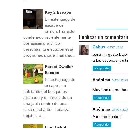
...
Key 2 Escape
En este juego de
escape de
prisión, has sido
Publicar un comentari
condenado recientemente
por asesinar a cinco
Gabu♥
4/3/17, 13:02
personas, tu ejecución está
para mi gusto bajó
programada para mañana...
a las escenas,,, ul
Forest Dweller
Responder
Escape
En este juego de
Anónimo
5/3/17, 20:29
escape , un
Muy bonito, me ha
habitante del bosque es
atrapado y encarcelado en
Responder
una jaula dentro de una
Anónimo
casa en el árbol. Localiza
19/4/17, 21:
objetos, e...
A mi me gustan!
Responder
Find Petrol