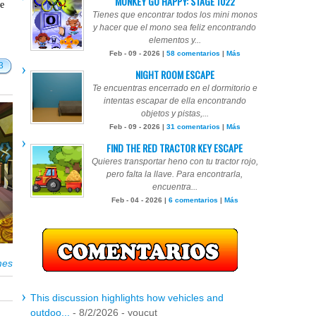
MONKEY GO HAPPY: STAGE 1022
te
Tienes que encontrar todos los mini monos
y hacer que el mono sea feliz encontrando
elementos y...
Feb - 09 - 2026 |
58 comentarios
|
Más
3
NIGHT ROOM ESCAPE
Te encuentras encerrado en el dormitorio e
intentas escapar de ella encontrando
objetos y pistas,...
Feb - 09 - 2026 |
31 comentarios
|
Más
FIND THE RED TRACTOR KEY ESCAPE
Quieres transportar heno con tu tractor rojo,
pero falta la llave. Para encontrarla,
encuentra...
Feb - 04 - 2026 |
6 comentarios
|
Más
mes
This discussion highlights how vehicles and
outdoo...
- 8/2/2026
- youcut