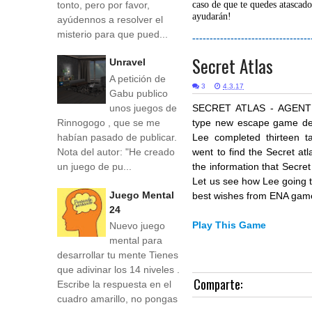
tonto, pero por favor,
caso de que te quedes atascado
ayudarán!
ayúdennos a resolver el
misterio para que pued...
----------------------------------
Secret Atlas
Unravel
A petición de
3
4.3.17
Gabu publico
unos juegos de
SECRET ATLAS - AGENT LE
Rinnogogo , que se me
type new escape game de
habían pasado de publicar.
Lee completed thirteen ta
Nota del autor: "He creado
went to find the Secret atl
un juego de pu...
the information that Secret 
Let us see how Lee going t
Juego Mental
best wishes from ENA gam
24
Play This Game
Nuevo juego
mental para
desarrollar tu mente Tienes
que adivinar los 14 niveles .
Comparte:
Escribe la respuesta en el
cuadro amarillo, no pongas